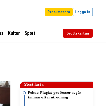
Prenumerera
Logga in
us
Kultur
Sport
Brottskartan
Mest lästa
Fokus: Plagiat-professor avgår
timmar efter utredning