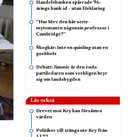
Handelsbanken spärrade 96-
årings bank-id – utan förklaring
”Hur blev den här serie-
mytomanen någonsin professor i
Cambridge?”
Skogkär: Inte en quisling utan en
goebbels
Debatt: Jimmie är den enda
partiledaren som verkligen bryr
sig om landsbygden
Läs också
Drevet mot Kry kan försämra
vården
Politiker vill stänga ute Kry från
1177