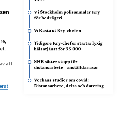
tsen
V i Stockholm polisanmäler Kry
för bedrägeri
V: Kasta ut Kry-chefen
re,
Tidigare Kry-chefer startar lyxig
et.
hälsotjänst för 35 000
SHB sätter stopp för
av att
distansarbete – anställda rasar
Veckans studier om covid:
erat
.
Distansarbete, delta och datering