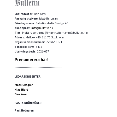
Chefredaktör:
Dan Korn
Ansvarig utgivare:
Jakob Bergman
Företagsnamn:
Bulletin Media Sverige AB
Kundtjänst:
info@bulletin.nu
Tips:
Mejla reportrarna (förnamn.efternamn@bulletin.nu)
Adress:
Mailbox 410, 111 73 Stockholm
Organisationsnummer:
559367-0671
Bankgiro:
5840–5473
Utgivningsbevis:
2021-037
Prenumerera här!
*********************************************
LEDARSKRIBENTER
Mats Skogkär
Klas Hjort
Dan Korn
FASTA KRÖNIKÖRER
Paul Holmgren