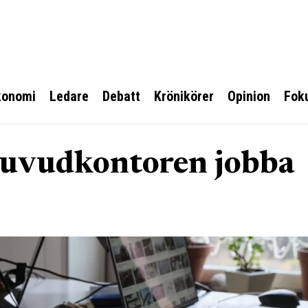
konomi
Ledare
Debatt
Krönikörer
Opinion
Fok
 huvudkontoren jobba