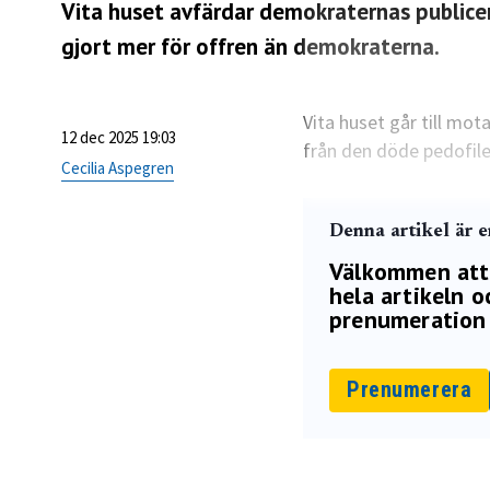
Vita huset avfärdar demokraternas publicer
gjort mer för offren än demokraterna.
Vita huset går till mo
12 dec 2025 19:03
från den döde pedofilen
Cecilia Aspegren
Denna artikel är 
Välkommen att p
hela artikeln oc
prenumeration 
Prenumerera