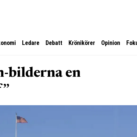
konomi
Ledare
Debatt
Krönikörer
Opinion
Fok
n-bilderna en
f”