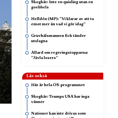
Skogkär: Inte en quisling utan en
goebbels
Helldén (MP): ”Vi klarar av att ta
emot mer än vad vi gör idag”
Gruvhålsmannen fick tänder
utslagna
Allard om regeringstopparna:
”Jävla losers”
Läs också
Här är hela OS-programmet
Skogkär: Trumps USA har inga
vänner
Nationer kan inte drivas som