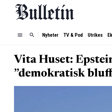
Nyheter
TV & Pod
Utrikes
E
Vita Huset: Epstei
”demokratisk bluf