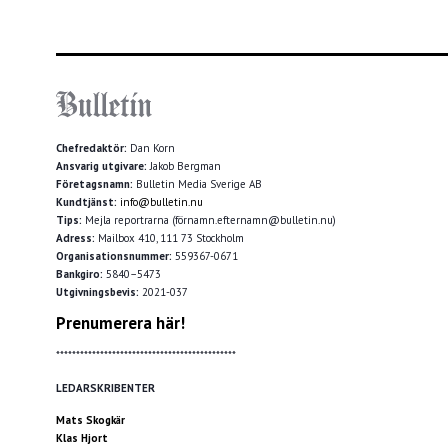
Chefredaktör:
Dan Korn
Ansvarig utgivare:
Jakob Bergman
Företagsnamn:
Bulletin Media Sverige AB
Kundtjänst:
info@bulletin.nu
Tips:
Mejla reportrarna (förnamn.efternamn@bulletin.nu)
Adress:
Mailbox 410, 111 73 Stockholm
Organisationsnummer:
559367-0671
Bankgiro:
5840–5473
Utgivningsbevis:
2021-037
Prenumerera här!
*********************************************
LEDARSKRIBENTER
Mats Skogkär
Klas Hjort