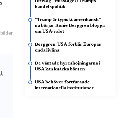
företag – misstaget i Trumps
p
handelspolitik
”Trump är typiskt amerikansk” –
nu börjar Ronie Berggren blogga
bilder
om USA-valet
Berggren: USA förblir Europas
enda livlina
De väntade hyreshöjningarna i
USA kan knäcka börsen
ll
USA behöver fortfarande
internationella institutioner