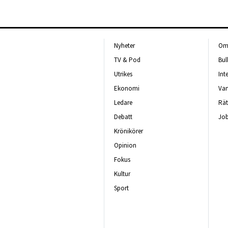
Nyheter
Om 
TV & Pod
Bul
Utrikes
Int
Ekonomi
Van
Ledare
Rät
Debatt
Job
Krönikörer
Opinion
Fokus
Kultur
Sport