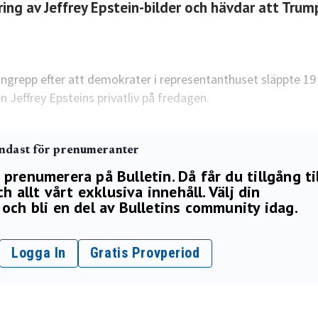
ing av Jeffrey Epstein-bilder och hävdar att Trum
tangrepp efter att demokrater i representanthuset släppte 19 
 Jeffrey Epsteins privatliv på fredagen.
endast för prenumeranter
renumerera på Bulletin. Då får du tillgång ti
h allt vårt exklusiva innehåll. Välj din
och bli en del av Bulletins community idag.
Logga In
Gratis Provperiod