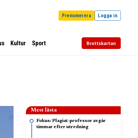
Prenumerera
Logga in
us
Kultur
Sport
Brottskartan
Mest lästa
Fokus: Plagiat-professor avgår
timmar efter utredning