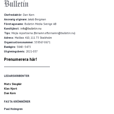
Chefredaktör:
Dan Korn
Ansvarig utgivare:
Jakob Bergman
Företagsnamn:
Bulletin Media Sverige AB
Kundtjänst:
info@bulletin.nu
Tips:
Mejla reportrarna (förnamn.efternamn@bulletin.nu)
Adress:
Mailbox 410, 111 73 Stockholm
Organisationsnummer:
559367-0671
Bankgiro:
5840–5473
Utgivningsbevis:
2021-037
Prenumerera här!
*********************************************
LEDARSKRIBENTER
Mats Skogkär
Klas Hjort
Dan Korn
FASTA KRÖNIKÖRER
Paul Holmgren