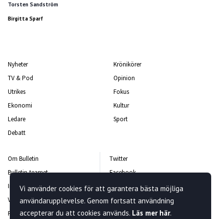
Torsten Sandström
Birgitta Sparf
Nyheter
Krönikörer
TV & Pod
Opinion
Utrikes
Fokus
Ekonomi
Kultur
Ledare
Sport
Debatt
Om Bulletin
Twitter
Bulletin-teamet
Facebook
Integritetspolicy
Instagram
Vi använder cookies för att garantera bästa möjliga
Vanliga frågor och svar
Kontakta oss
användarupplevelse. Genom fortsatt användning
accepterar du att cookies används.
Läs mer här
.
Rättelsepolicy
Nyhetsbrev