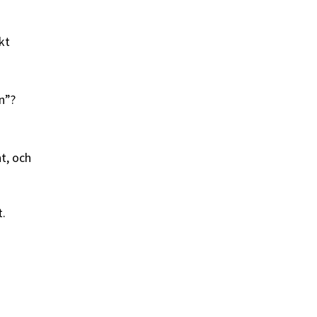
kt
n”?
t, och
t.