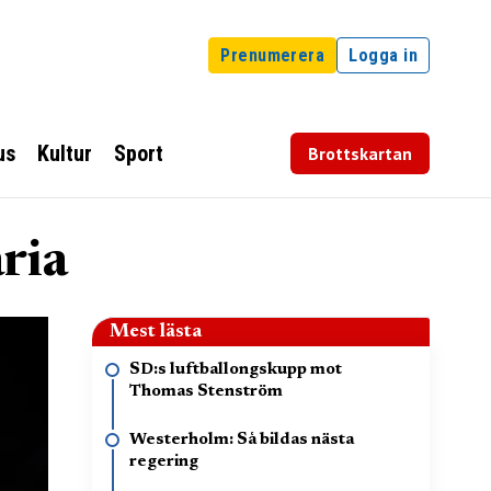
Prenumerera
Logga in
us
Kultur
Sport
Brottskartan
ria
Mest lästa
SD:s luftballongskupp mot
Thomas Stenström
Westerholm: Så bildas nästa
regering