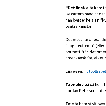
”Det är så
vi är konst
Dessutom handlar det 
han bygger hela sin ”
osäkra känslor.
Det mest fascinerande a
”högerextrema” (eller ba
bortsett från det omed
amerikansk far, vilke
Läs även:
Fotbollsspel
Tate blev på
så kort t
Jordan Peterson-sätt s
Tate är bara stolt öve