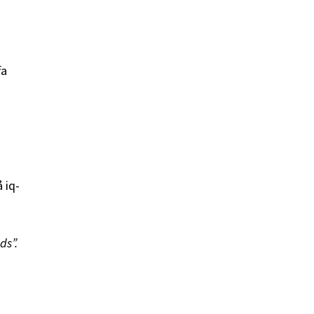
fa
 iq-
ds”.