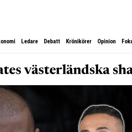
konomi
Ledare
Debatt
Krönikörer
Opinion
Fok
es västerländska sha