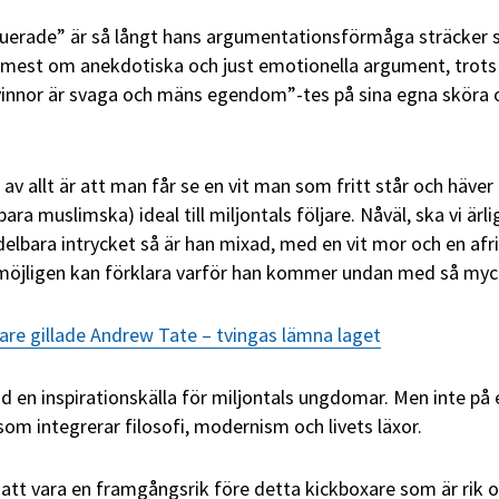
ruerade”
är så långt hans argumentationsförmåga sträcker s
mest om anekdotiska och just emotionella argument, trots
kvinnor är svaga och mäns egendom”-tes på sina egna sköra 
v allt är att man får se en vit man som fritt står och häver 
ra muslimska) ideal till miljontals följare. Nåväl, ska vi ärli
elbara intrycket så är han mixad, med en vit mor och en afr
t möjligen kan förklara varför han kommer undan med så myc
are gillade Andrew Tate – tvingas lämna laget
id en inspirationskälla för miljontals ungdomar. Men inte på 
om integrerar filosofi, modernism och livets läxor.
r att vara en framgångsrik före detta kickboxare som är rik o