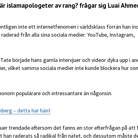
är islamapologeter av rang? frågar sig Luai Ahme
ntligen
inte ett internetfenomen i världsklass förrän han i
 raderad från alla sina sociala medier: YouTube, Instagram,
 Tate började hans gamla intervjuer och videor dyka upp i an
er, vilket samma sociala medier inte kunde blockera hur so
honom populärare och intressantare än någonsin.
nberg – detta har hänt
juer trendade eftersom det fanns en stor efterfrågan på att 
att han raderats så radikal från nätet, och dessutom måste d