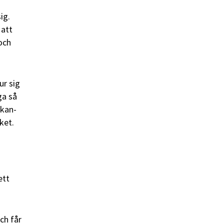
ig.
 att
och
ur sig
ga så
ikan-
ket.
ett
ch får