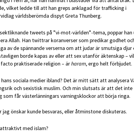
tängd i fem år, har han hamnat i blåsväder via att antal bråk. 
ilket ledde till att han greps anklagad för trafficking i
rvidlag världsberömda dispyt Greta Thunberg.
 sektliknande tweets på ”vi-mot-världen”-tema, poppar han
citera Allah. Han twittrar koranverser som predikar godhet oc
ga av de spännande verserna om att judar är smutsiga djur e
tavligen borde kapas av eller att sex utanför äktenskap – vi
 facto praktiserade religion – är
haram
, ergo helt förbjudet.
hans sociala medier ibland? Det är mitt sätt att analysera V
gsrik och sexistisk muslim. Och min slutsats är att det inte
g som får västerlänningars varningsklockor att börja ringa.
r jag önskar kunde besvaras, eller åtminstone diskuteras.
attraktivt med islam?