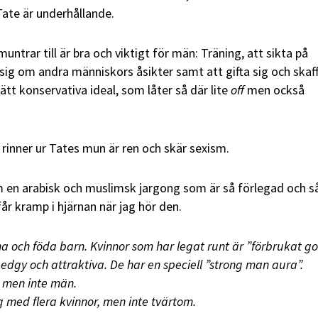
Tate är underhållande.
untrar till är bra och viktigt för män: Träning, att sikta på
 sig om andra människors åsikter samt att gifta sig och skaf
lätt konservativa ideal, som låter så där lite
off
men också
rinner ur Tates mun är ren och skär sexism.
en arabisk och muslimsk jargong som är så förlegad och så
får kramp i hjärnan när jag hör den.
 och föda barn. Kvinnor som har legat runt är ”förbrukat go
edgy och attraktiva. De har en speciell ”strong man aura”.
, men inte män.
g med flera kvinnor, men inte tvärtom.