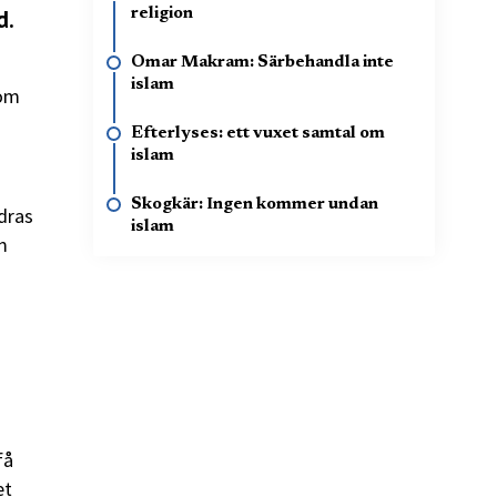
d.
religion
Omar Makram: Särbehandla inte
islam
nom
Efterlyses: ett vuxet samtal om
islam
Skogkär: Ingen kommer undan
dras
islam
m
få
et