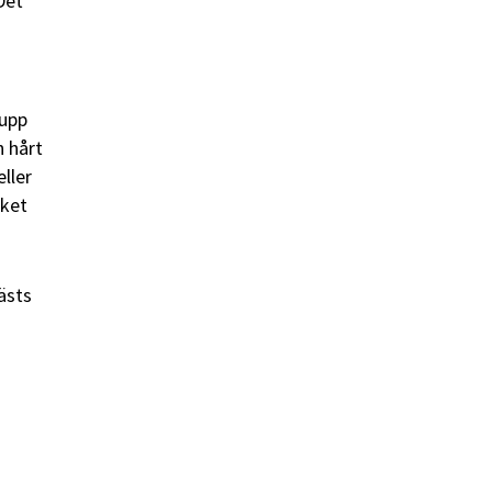
Det
 upp
h hårt
ller
lket
ästs