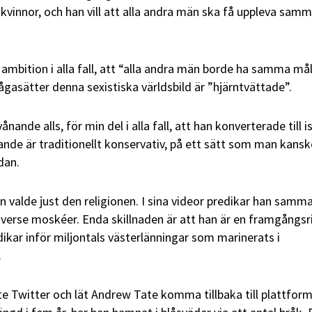
vinnor, och han vill att alla andra män ska få uppleva sam
 ambition i alla fall, att “alla andra män borde ha samma mål
gasätter denna sexistiska världsbild är ”hjärntvättade”.
nande alls, för min del i alla fall, att han konverterade till i
nde är traditionellt konservativ, på ett sätt som man kanske
dan.
an valde just den religionen. I sina videor predikar han samm
iverse moskéer. Enda skillnaden är att han är en framgångsr
ikar inför miljontals västerlänningar som marinerats i
.
e Twitter och lät Andrew Tate komma tillbaka till plattfor