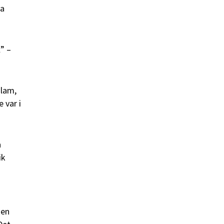
ma
” –
slam,
 var i
a
ik
men