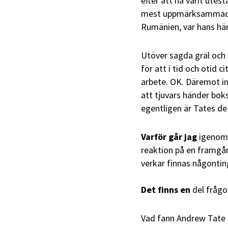
efter att ha varit utes
mest uppmärksammade, v
Rumänien, var hans hä
Utöver sagda gräl och
för att i tid och otid 
arbete. OK. Däremot in
att tjuvars händer boks
egentligen är Tates de
Varför går jag
igenom 
reaktion på en framgån
verkar finnas någontin
Det finns en
del frågo
Vad fann Andrew Tate 