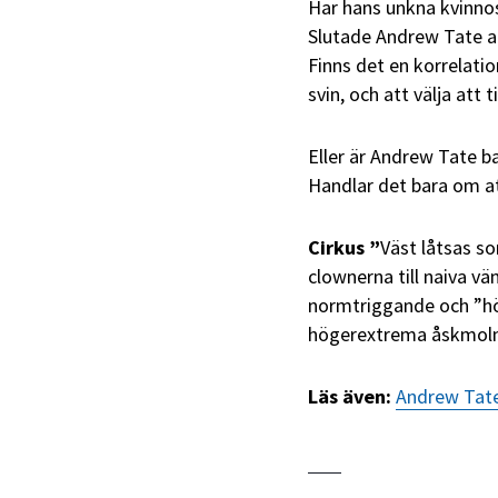
Har hans unkna kvinno
Slutade Andrew Tate at
Finns det en korrelati
svin, och att välja att t
Eller är Andrew Tate 
Handlar det bara om att
Cirkus ”
Väst låtsas so
clownerna till naiva vä
normtriggande och ”hö
högerextrema åskmoln –
Läs även:
Andrew Tate