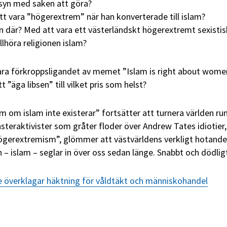
syn med saken att göra?
t vara ”högerextrem” när han konverterade till islam?
on där? Med att vara ett västerländskt högerextremt sexistis
illhöra religionen islam?
bara förkroppsligandet av memet ”Islam is right about wome
 ”äga libsen” till vilket pris som helst?
m om islam inte existerar” fortsätter att turnera världen run
nsteraktivister som gråter floder över Andrew Tates idiotier,
gerextremism”, glömmer att västvärldens verkligt hotande
 islam – seglar in över oss sedan länge. Snabbt och dödlig
 överklagar häktning för våldtäkt och människohandel