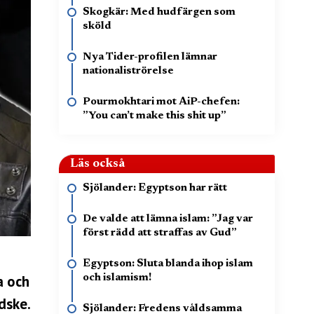
Skogkär: Med hudfärgen som
sköld
Nya Tider-profilen lämnar
nationaliströrelse
Pourmokhtari mot AiP-chefen:
”You can’t make this shit up”
Läs också
Sjölander: Egyptson har rätt
De valde att lämna islam: ”Jag var
först rädd att straffas av Gud”
Egyptson: Sluta blanda ihop islam
a och
och islamism!
dske.
Sjölander: Fredens våldsamma