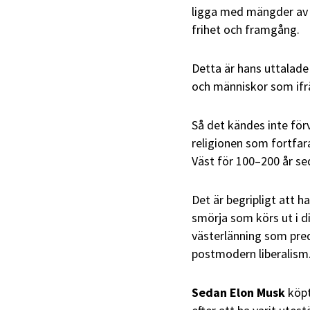
ligga med mängder av k
frihet och framgång.
Detta är hans uttalade
och människor som ifrå
Så det kändes inte förvå
religionen som fortfara
Väst för 100–200 år se
Det är begripligt att h
smörja som körs ut i d
västerlänning som pred
postmodern liberalism
Sedan Elon Musk
köpt