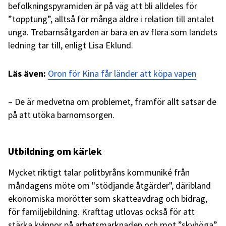
befolkningspyramiden är på väg att bli alldeles för
”topptung”, alltså för många äldre i relation till antalet
unga. Trebarnsåtgärden är bara en av flera som landets
ledning tar till, enligt Lisa Eklund.
Läs även:
Oron för Kina får länder att köpa vapen
– De är medvetna om problemet, framför allt satsar de
på att utöka barnomsorgen.
Utbildning om kärlek
Mycket riktigt talar politbyråns kommuniké från
måndagens möte om "stödjande åtgärder", däribland
ekonomiska morötter som skatteavdrag och bidrag,
för familjebildning. Krafttag utlovas också för att
stärka kvinnor på arbetsmarknaden och mot ”skyhöga”