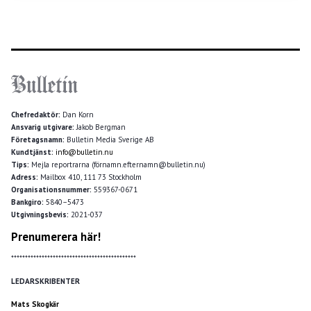
Chefredaktör:
Dan Korn
Ansvarig utgivare:
Jakob Bergman
Företagsnamn:
Bulletin Media Sverige AB
Kundtjänst:
info@bulletin.nu
Tips:
Mejla reportrarna (förnamn.efternamn@bulletin.nu)
Adress:
Mailbox 410, 111 73 Stockholm
Organisationsnummer:
559367-0671
Bankgiro:
5840–5473
Utgivningsbevis:
2021-037
Prenumerera här!
*********************************************
LEDARSKRIBENTER
Mats Skogkär