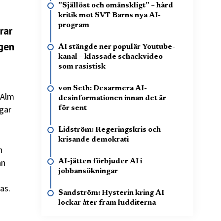
”Själlöst och omänskligt” – hård
kritik mot SVT Barns nya AI-
program
rar
igen
AI stängde ner populär Youtube-
kanal – klassade schackvideo
som rasistisk
von Seth: Desarmera AI-
 Alm
desinformationen innan det är
ågar
för sent
Lidström: Regeringskris och
krisande demokrati
n
an
AI-jätten förbjuder AI i
jobbansökningar
as.
Sandström: Hysterin kring AI
lockar åter fram ludditerna