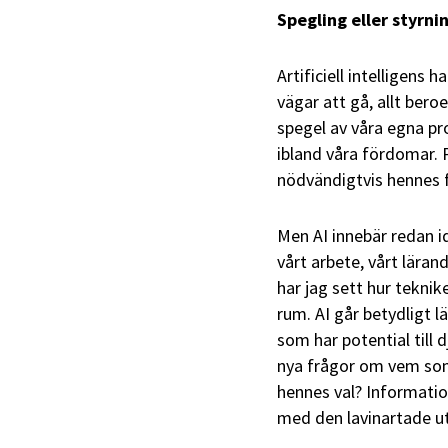
Spegling eller styrni
Artificiell intelligens h
vägar att gå, allt beroen
spegel av våra egna pr
ibland våra fördomar. 
nödvändigtvis hennes f
Men AI innebär redan i
vårt arbete, vårt lärand
har jag sett hur teknik
rum. AI går betydligt l
som har potential till 
nya frågor om vem som
hennes val? Informati
med den lavinartade utv