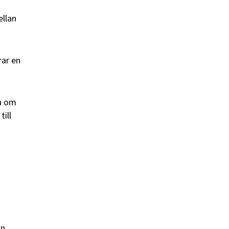
ellan
rar en
an om
till
a
in