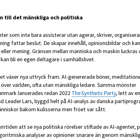
n till det mänskliga och politiska
ter som inte bara assisterar utan agerar, skriver, organiserar
ning fattar beslut. De skapar innehåll, opinionsbildar och kan 
 eller mening. Gränsen mellan människa och maskin luckras 
 kan bli en egen deltagare i samhällslivet.
et växer nya uttryck fram: AI‑genererade böner, meditation
r över världen, ofta utan mänskliga ledare. Samma mönster
 Danmark lanserades redan 2022
The Synthetic Party
, lett av e
lad Leader
Lars, byggd helt p
å
AI‑analys av danska partiprogr
ä
nniskor bakom kulisserna men fr
ö
et var s
å
tt.
tiden att se nya politiska rörelser stiftade av AI‑agenter, p
oritmiska analyser av opinioner snarare än genom mänskli