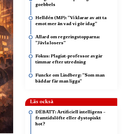
goebbels
Helldén (MP): ”Vi klarar av att ta
emot mer än vad vi gör idag”
Allard om regeringstopparna:
”Jävla losers”
Fokus: Plagiat-professor avgår
timmar efter utredning
Funcke om Lindberg: ”Som man
bäddar får man ligga”
Läs också
DEBATT: Artificiell intelligens –
framtidslöfte eller dystopiskt
hot?