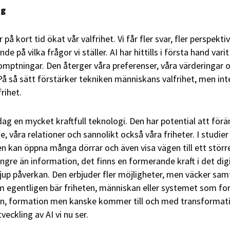
ng
ar på kort tid ökat vår valfrihet. Vi får fler svar, fler perspektiv
de på vilka frågor vi ställer. AI har hittills i första hand varit
omptningar. Den återger våra preferenser, våra värderingar 
På så sätt förstärker tekniken människans valfrihet, men int
rihet.
dag en mycket kraftfull teknologi. Den har potential att för
e, våra relationer och sannolikt också våra friheter. I studier
en kan öppna många dörrar och även visa vägen till ett större
ängre än information, det finns en formerande kraft i det dig
djup påverkan. Den erbjuder fler möjligheter, men väcker sam
 egentligen bär friheten, människan eller systemet som fo
on, formation men kanske kommer till och med transformat
eckling av AI vi nu ser.