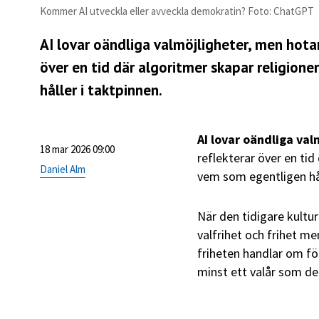
Kommer AI utveckla eller avveckla demokratin? Foto: ChatGPT
AI lovar oändliga valmöjligheter, men hotar
över en tid där algoritmer skapar religione
håller i taktpinnen.
AI lovar oändliga val
18 mar 2026 09:00
reflekterar över en tid
Daniel Alm
vem som egentligen hål
När den tidigare kultu
valfrihet och frihet m
friheten handlar om fö
minst ett valår som det