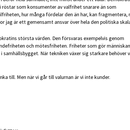
vi röstar som konsumenter av valfrihet snarare än som
alfriheten, hur många fördelar den än har, kan fragmentera,
ror jag är ett gemensamt ansvar över hela den politiska skal
mokratins största värden. Den försvaras exempelvis genom
randefriheten och mötesfriheten. Friheter som gör människan 
 i samhällsbygget. När tekniken växer sig starkare behöver v
ka till. Men när vi går till valurnan är vi inte kunder.