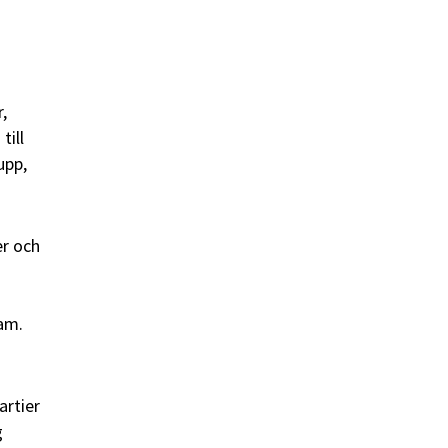
,
till
upp,
er och
n
am.
artier
g