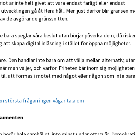
iot är inte helt givet att vara endast farligt eller endast
utvecklingen gå åt flera håll. Men just därför blir gränsen m
t av de avgörande gränssnitten.
e bara speglar våra beslut utan börjar påverka dem, då riske
 att skapa digital inlåsning i stället för öppna möjligheter.
re. Den handlar inte bara om att välja mellan alternativ, ut
är man väljer, och varför. Friheten bär inom sig möjligheten 
g, till att formas i mötet med något eller någon som inte bar
n största frågan ingen vågar tala om
nsumenten
m berör hela samhället, inte minst under ett valår. Demokrat