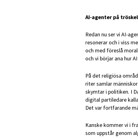
AI‑agenter på tröskel
Redan nu ser vi AI‑agen
resonerar och i viss me
och med föreslå moral
och vi börjar ana hur AI
På det religiösa områd
riter samlar människo
skymtar i politiken. I
digital partiledare kal
Det var fortfarande m
Kanske kommer vi i fram
som uppstår genom alg