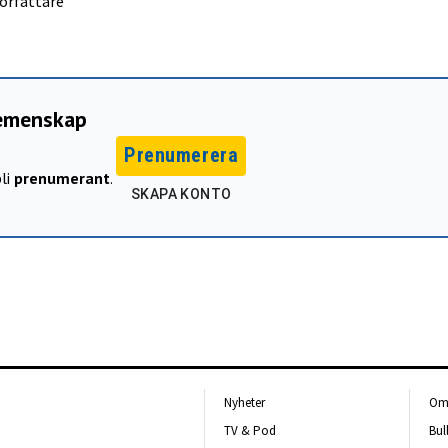
författare
gemenskap
Prenumerera
li
prenumerant
.
SKAPA KONTO
Nyheter
Om 
TV & Pod
Bul