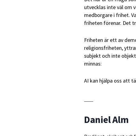
utvecklas inte väl om 
medborgare i frihet. V
friheten förenar. Det t
Friheten är ett av de
religionsfriheten, ytt
subjekt och inte objekt
minnas:
AI kan hjälpa oss att tän
Daniel Alm