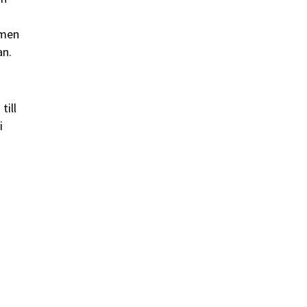
 men
an.
till
i