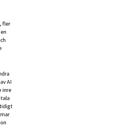
, fler
 en
och
e
ändra
 av AI
 inre
itala
tidigt
rmar
ion