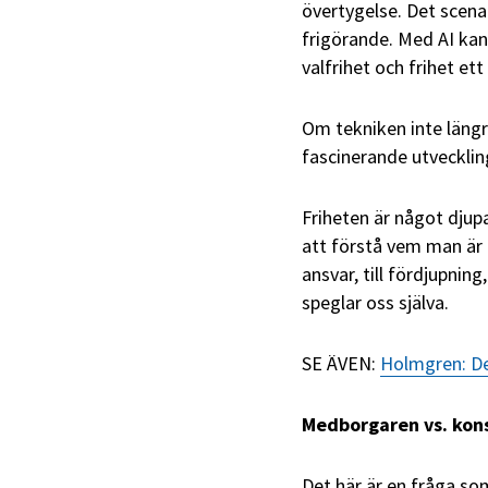
övertygelse. Det scenar
frigörande. Med AI kan 
valfrihet och frihet et
Om tekniken inte längr
fascinerande utveckling
Friheten är något djupa
att förstå vem man är n
ansvar, till fördjupnin
speglar oss själva.
SE ÄVEN:
Holmgren: De
Medborgaren vs. ko
Det här är en fråga so