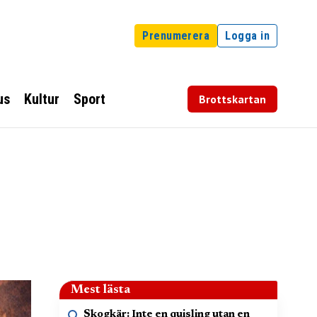
Prenumerera
Logga in
us
Kultur
Sport
Brottskartan
Mest lästa
Skogkär: Inte en quisling utan en