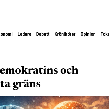
konomi
Ledare
Debatt
Krönikörer
Opinion
Fok
emokratins och
ta gräns