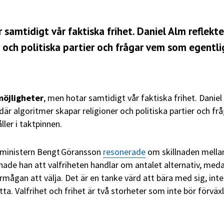
 samtidigt vår faktiska frihet. Daniel Alm reflekte
r och politiska partier och frågar vem som egentl
möjligheter
, men hotar samtidigt vår faktiska frihet. Daniel
 där algoritmer skapar religioner och politiska partier och fr
ler i taktpinnen.
rministern Bengt
G
ö
ransson
resonerade
om skillnaden mella
enade han att valfriheten handlar om antalet alternativ, med
rmågan att välja. Det är en tanke värd att bära med sig, inte
ta. Valfrihet och frihet är två storheter som inte bör förväxl