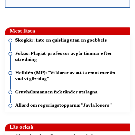
Mest lästa
Skogkär: Inte en quisling utan en goebbels
Fokus: Plagiat-professor avgår timmar efter
utredning
Helldén (MP): ”Vi klarar av att ta emot mer än
vad vi gör idag”
Gruvhålsmannen fick tänder utslagna
Allard om regeringstopparna: ”Jävla losers”
Läs också