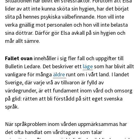
Situationen har blivit en stressfaktor. Förutom att Elsa
lider av att inte kunna sköta sin hygien, har det börjat
slita på hennes psykiska välbefinnande. Hon vill inte
verka gnällig mot personalen och hon vill inte belasta
sina döttrar. Därför gör Elsa avkall på sin hygien och
mår allt sämre.
Fallet ovan
innehåller i sig fler fall och uppgifter till
Bulletin Ledare. Det beskriver ett
läge
som har blivit allt
vanligare för många
äldre
runt om i vårt land. I landet
Sverige, där varje vrå av tillvaron är fylld av
värdegrunder, är ett fundament inom vård och omsorg
på glid: rätten att bli förstådd på sitt eget svenska
språk.
När språkproblem inom vården uppmärksammas har
det ofta handlat om vårdtagare som talar