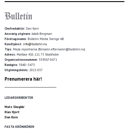
Chefredaktör:
Dan Korn
Ansvarig utgivare:
Jakob Bergman
Företagsnamn:
Bulletin Media Sverige AB
Kundtjänst:
info@bulletin.nu
Tips:
Mejla reportrarna (förnamn.efternamn@bulletin.nu)
Adress:
Mailbox 410, 111 73 Stockholm
Organisationsnummer:
559367-0671
Bankgiro:
5840–5473
Utgivningsbevis:
2021-037
Prenumerera här!
*********************************************
LEDARSKRIBENTER
Mats Skogkär
Klas Hjort
Dan Korn
FASTA KRÖNIKÖRER