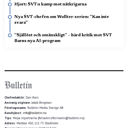
Hjort: SVT:s kamp mot nätkrigarna
Nya SVT-chefen om Wollter-serien: ”Kan inte
svara”
”Själlöst och omänskligt” – hård kritik mot SVT
Barns nya AI-program
Chefredaktör:
Dan Korn
Ansvarig utgivare:
Jakob Bergman
Företagsnamn:
Bulletin Media Sverige AB
Kundtjänst:
info@bulletin.nu
Tips:
Mejla reportrarna (förnamn.efternamn@bulletin.nu)
Adress:
Mailbox 410, 111 73 Stockholm