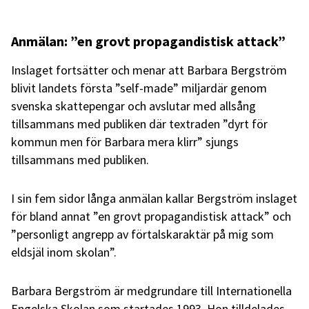
Anmälan: ”en grovt propagandistisk attack”
Inslaget fortsätter och menar att Barbara Bergström
blivit landets första ”self-made” miljardär genom
svenska skattepengar och avslutar med allsång
tillsammans med publiken där textraden ”dyrt för
kommun men för Barbara mera klirr” sjungs
tillsammans med publiken.
I sin fem sidor långa anmälan kallar Bergström inslaget
för bland annat ”en grovt propagandistisk attack” och
”personligt angrepp av förtalskaraktär på mig som
eldsjäl inom skolan”.
Barbara Bergström är medgrundare till Internationella
Engelska Skolan som startades 1993. Hon tilldelades