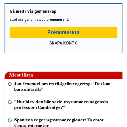
Gå med i vår gemenskap
Stöd oss genom att bli
prenumerant
.
Prenumerera
SKAPA KONTO
Mest lästa
Jan Emanuel om en rödgrön regering: ”Det kan
bara sluta illa”
”Hur blev den här serie-mytomanen någonsin
professor i Cambridge?”
Spaniens regering varnar regioner: Ta emot
Ceuta-migranter