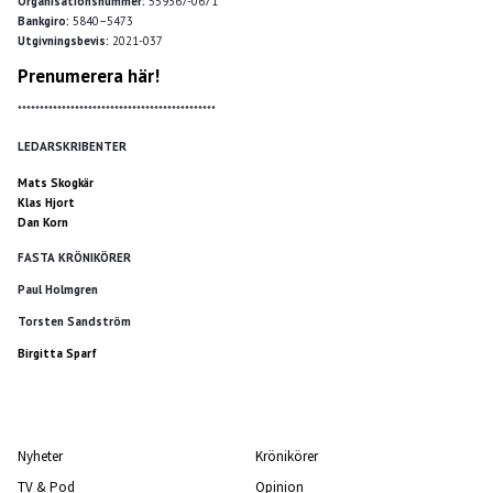
Organisationsnummer:
559367-0671
Bankgiro:
5840–5473
Utgivningsbevis:
2021-037
Prenumerera här!
*********************************************
LEDARSKRIBENTER
Mats Skogkär
Klas Hjort
Dan Korn
FASTA KRÖNIKÖRER
Paul Holmgren
Torsten Sandström
Birgitta Sparf
Nyheter
Krönikörer
TV & Pod
Opinion