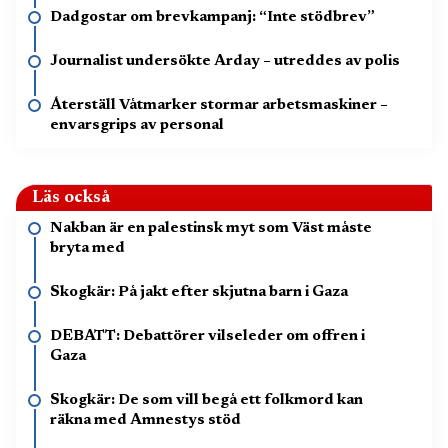
Dadgostar om brevkampanj: “Inte stödbrev”
Journalist undersökte Arday – utreddes av polis
Återställ Våtmarker stormar arbetsmaskiner –
envarsgrips av personal
Läs också
Nakban är en palestinsk myt som Väst måste
bryta med
Skogkär: På jakt efter skjutna barn i Gaza
DEBATT: Debattörer vilseleder om offren i
Gaza
Skogkär: De som vill begå ett folkmord kan
räkna med Amnestys stöd