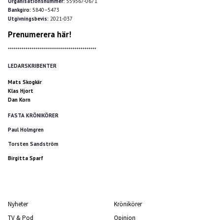
Organisationsnummer:
559367-0671
Bankgiro:
5840–5473
Utgivningsbevis:
2021-037
Prenumerera här!
*********************************************
LEDARSKRIBENTER
Mats Skogkär
Klas Hjort
Dan Korn
FASTA KRÖNIKÖRER
Paul Holmgren
Torsten Sandström
Birgitta Sparf
Nyheter
Krönikörer
TV & Pod
Opinion