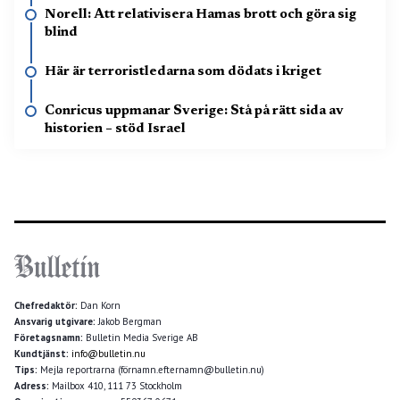
Norell: Att relativisera Hamas brott och göra sig
blind
Här är terroristledarna som dödats i kriget
Conricus uppmanar Sverige: Stå på rätt sida av
historien – stöd Israel
Chefredaktör:
Dan Korn
Ansvarig utgivare:
Jakob Bergman
Företagsnamn:
Bulletin Media Sverige AB
Kundtjänst:
info@bulletin.nu
Tips:
Mejla reportrarna (förnamn.efternamn@bulletin.nu)
Adress:
Mailbox 410, 111 73 Stockholm