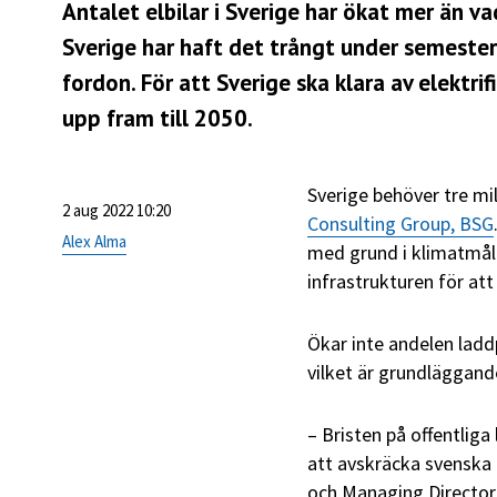
Antalet elbilar i Sverige har ökat mer än v
Sverige har haft det trångt under semestern,
fordon. För att Sverige ska klara av elektr
upp fram till 2050.
Sverige behöver tre mil
2 aug 2022 10:20
Consulting Group, BSG
Alex Alma
med grund i klimatmåle
infrastrukturen för att
Ökar inte andelen laddp
vilket är grundläggand
– Bristen på offentlig
att avskräcka svenska 
och Managing Director 