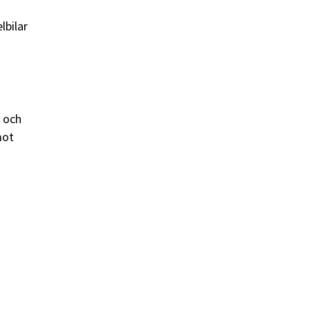
lbilar
 och
mot