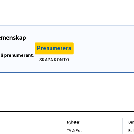
gemenskap
Prenumerera
li
prenumerant
.
SKAPA KONTO
Nyheter
Om 
TV & Pod
Bul