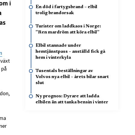
om i
En död i fartygsbrand – elbil
a
trolig brandorsak
as
Turister om laddkaos i Norge:
”Ren mardröm att köra elbil”
Elbil stannade under
n
hemtjänstpass – anställd fick gå
hem i vinterkyla
lväxt
 på
Tusentals beställningar av
Volvos nya elbil – årets bilar snart
slut
rdon,
Ny prognos: Dyrare att ladda
elbilen än att tanka bensin i vinter
mma
ner