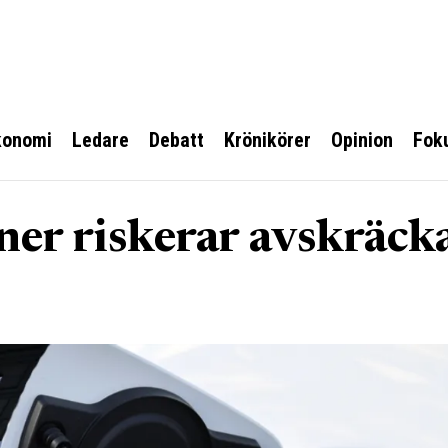
konomi
Ledare
Debatt
Krönikörer
Opinion
Fok
oner riskerar avskräck