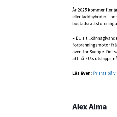
År 2025 kommer fler än
eller laddhybrider. Lad
bostadsrättsföreningar
– EU:s tillkännagivand
förbränningsmotor frå
även för Sverige. Det s
att nå EU:s utsläppsmå
Läs även:
Prisras på v
Alex Alma