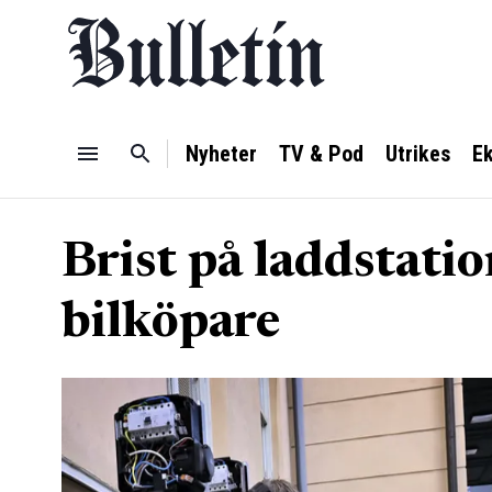
Nyheter
TV & Pod
Utrikes
E
Brist på laddstati
bilköpare