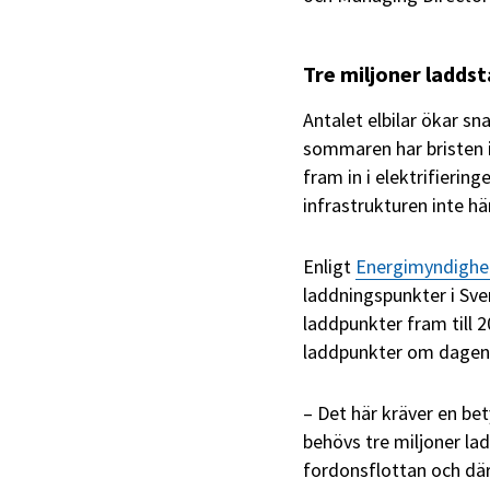
Tre miljoner ladds
Antalet elbilar ökar s
sommaren har bristen in
fram in i elektrifierin
infrastrukturen inte h
Enligt
Energimyndighe
laddningspunkter i Sve
laddpunkter fram till 
laddpunkter om dagen i
– Det här kräver en bet
behövs tre miljoner lad
fordonsflottan och dä