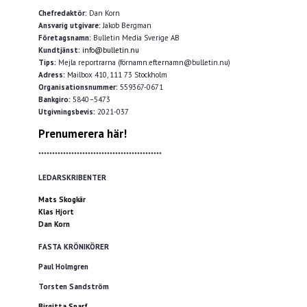
Chefredaktör:
Dan Korn
Ansvarig utgivare:
Jakob Bergman
Företagsnamn:
Bulletin Media Sverige AB
Kundtjänst:
info@bulletin.nu
Tips:
Mejla reportrarna (förnamn.efternamn@bulletin.nu)
Adress:
Mailbox 410, 111 73 Stockholm
Organisationsnummer:
559367-0671
Bankgiro:
5840–5473
Utgivningsbevis:
2021-037
Prenumerera här!
*********************************************
LEDARSKRIBENTER
Mats Skogkär
Klas Hjort
Dan Korn
FASTA KRÖNIKÖRER
Paul Holmgren
Torsten Sandström
Birgitta Sparf