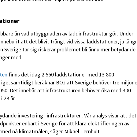
tationer
nabbare än vad utbyggnaden av laddinfrastruktur gör. Under
neburit att det blivit trångt vid vissa laddstationer, ju läng
gen Sverige tar sig riskerar problemet bli ännu mer betydand
änger med.
ten
finns det idag 2 550 laddstationer med 13 800
rige, samtidigt beräknar BCG att Sverige behöver tre miljone
2050. Det innebär att infrastrukturen behöver öka med 300
 28 år.
ydande investering i infrastrukturen. Vår analys visar att det
dpunkter enbart i Sverige för att klara elektrifieringen av
rmed nå klimatmålen, säger Mikael Ternhult.