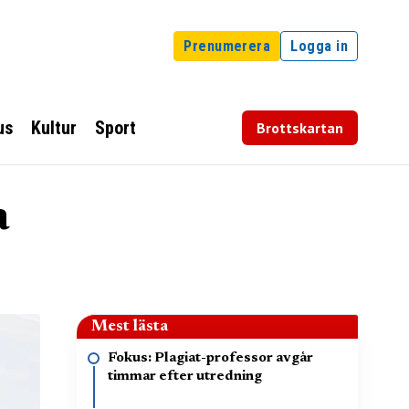
Prenumerera
Logga in
us
Kultur
Sport
Brottskartan
a
Mest lästa
Fokus: Plagiat-professor avgår
timmar efter utredning