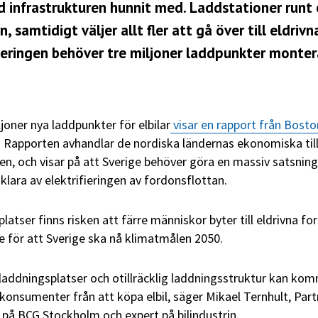
ad infrastrukturen hunnit med. Laddstationer runt 
 samtidigt väljer allt fler att gå över till eldrivn
ifieringen behöver tre miljoner laddpunkter monter
joner nya laddpunkter för elbilar
visar en rapport från Bosto
. Rapporten avhandlar de nordiska ländernas ekonomiska til
n, och visar på att Sverige behöver göra en massiv satsning
 klara av elektrifieringen av fordonsflottan.
latser finns risken att färre människor byter till eldrivna fo
e för att Sverige ska nå klimatmålen 2050.
a laddningsplatser och otillräcklig laddningsstruktur kan ko
konsumenter från att köpa elbil, säger Mikael Ternhult, Part
på BCG Stockholm och expert på bilindustrin.