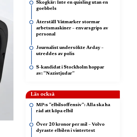
Skogkär: Inte en quisling utan en
goebbels
Återställ Våtmarker stormar
arbetsmaskiner – envarsgrips av
personal
Journalist undersökte Arday –
utreddes av polis
S-kandidat i Stockholm hoppar
av: ”Nazistjudar”
Läs också
MP:s ”elbilsoffensiv”: Alla ska ha
råd att köpa elbil
Över 20 kronor per mil – Volvo
dyraste elbilen i vintertest