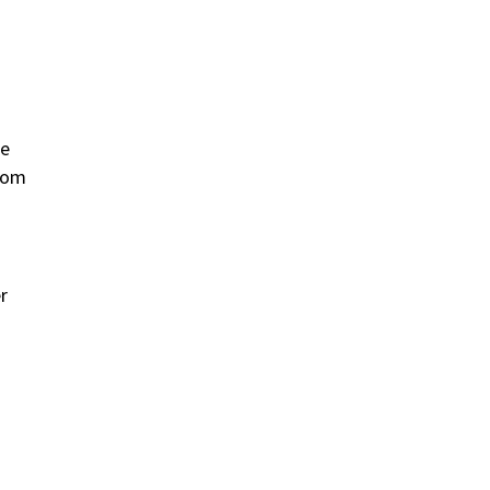
re
e om
r