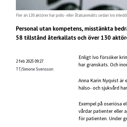
Fler än 130 aktörer har polis- eller åtalsanmälts sedan Ivo inle
Personal utan kompetens, misstänkta bedräg
58 tillstånd återkallats och över 130 aktör
Enligt Ivo försöker kri
2 feb 2025 09:27
har granskats. Och in
TT/Simone Svensson
Anna Karin Nyqvist är 
hälso- och sjukvård ha
Exempel på oseriösa el
vårdar patienter eller 
för patienten. Under g