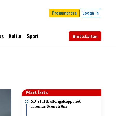
Prenumerera
Logga in
us
Kultur
Sport
Brottskartan
Mest lästa
SD:s luftballongskupp mot
Thomas Stenström