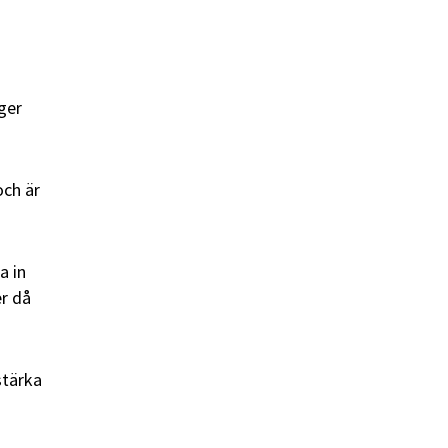
ger
och är
a in
er då
stärka