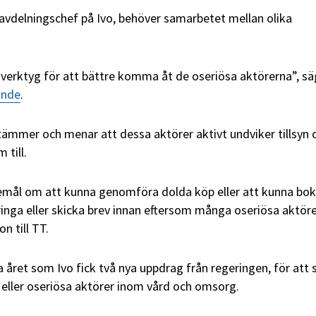
 avdelningschef på Ivo, behöver samarbetet mellan olika
e verktyg för att bättre komma åt de oseriösa aktörerna”, sä
ande
.
tämmer och menar att dessa aktörer aktivt undviker tillsyn 
 till.
emål om att kunna genomföra dolda köp eller att kunna bok
 ringa eller skicka brev innan eftersom många oseriösa aktör
n till TT.
ra året som Ivo fick två nya uppdrag från regeringen, för att 
 eller oseriösa aktörer inom vård och omsorg.