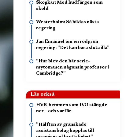
Skogkär: Med hudfärgen som
sköld
Westerholm: Så bildas nästa
regering
Jan Emanuel om en rödgrön
regering: ”Det kan bara sluta illa”
”Hur blev den här serie-
mytomanen någonsin professor i
Cambridge?”
Läs också
HVB-hemmen som IVO stängde
ner – och varför
”Hälften av granskade
assistansbolag kopplas till
organiserad brottslighet”