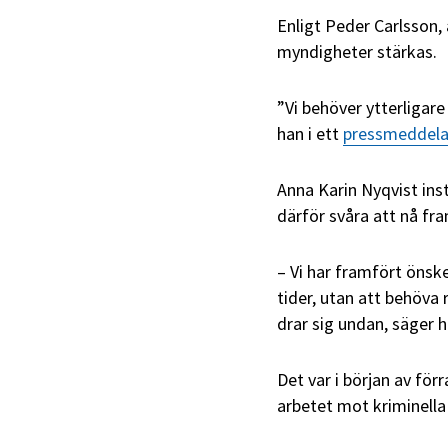
Enligt Peder Carlsson,
myndigheter stärkas.
”Vi behöver ytterligar
han i ett
pressmeddel
Anna Karin Nyqvist ins
därför svåra att nå fram
– Vi har framfört önsk
tider, utan att behöva
drar sig undan, säger ho
Det var i början av för
arbetet mot kriminella