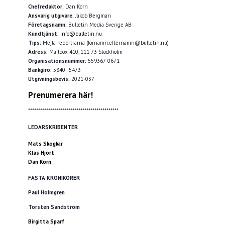
Chefredaktör:
Dan Korn
Ansvarig utgivare:
Jakob Bergman
Företagsnamn:
Bulletin Media Sverige AB
Kundtjänst:
info@bulletin.nu
Tips:
Mejla reportrarna (förnamn.efternamn@bulletin.nu)
Adress:
Mailbox 410, 111 73 Stockholm
Organisationsnummer:
559367-0671
Bankgiro:
5840–5473
Utgivningsbevis:
2021-037
Prenumerera här!
*********************************************
LEDARSKRIBENTER
Mats Skogkär
Klas Hjort
Dan Korn
FASTA KRÖNIKÖRER
Paul Holmgren
Torsten Sandström
Birgitta Sparf