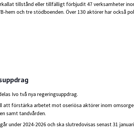
kallat tillstånd eller tillfälligt förbjudit 47 verksamheter in
B-hem och tre stödboenden. Över 130 aktörer har också pol
gsuppdrag
ldelas Ivo två nya regeringsuppdrag.
ill att förstärka arbetet mot oseriösa aktörer inom omsorge
den samt tandvården.
år under 2024-2026 och ska slutredovisas senast 31 januar