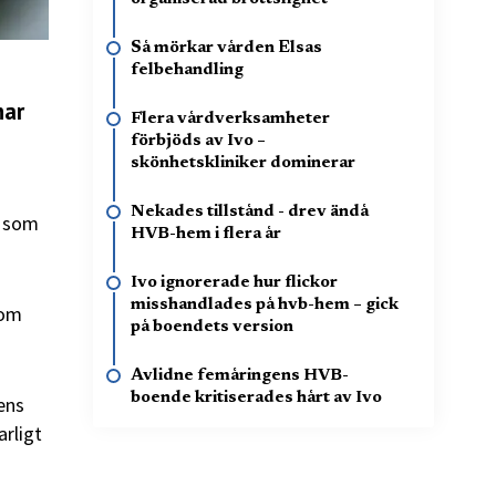
Så mörkar vården Elsas
felbehandling
har
Flera vårdverksamheter
förbjöds av Ivo –
skönhetskliniker dominerar
Nekades tillstånd - drev ändå
n som
HVB-hem i flera år
Ivo ignorerade hur flickor
misshandlades på hvb-hem – gick
nom
på boendets version
Avlidne femåringens HVB-
boende kritiserades hårt av Ivo
ens
arligt