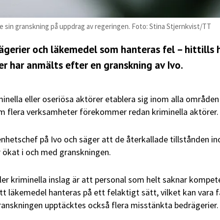
dde sin granskning på uppdrag av regeringen. Foto: Stina Stjernkvist/TT
erier och läkemedel som hanteras fel – hittills 
er har anmälts efter en granskning av Ivo.
minella eller oseriösa aktörer etablera sig inom alla område
om flera verksamheter förekommer redan kriminella aktörer.
enhetschef på Ivo och säger att de återkallade tillstånden i
r ökat i och med granskningen.
ler kriminella inslag är att personal som helt saknar kompet
att läkemedel hanteras på ett felaktigt sätt, vilket kan vara f
ranskningen upptäcktes också flera misstänkta bedrägerier.