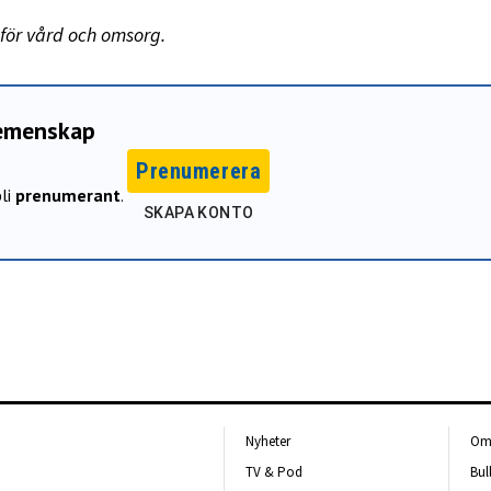
 för vård och omsorg.
gemenskap
Prenumerera
li
prenumerant
.
SKAPA KONTO
Nyheter
Om 
TV & Pod
Bul