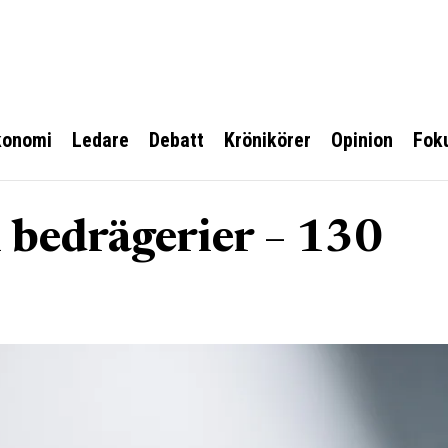
konomi
Ledare
Debatt
Krönikörer
Opinion
Fok
 bedrägerier – 130