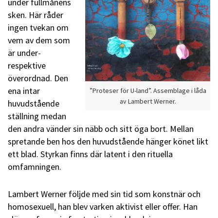
under fullmånens
sken. Här råder
ingen tvekan om
vem av dem som
är under-
respektive
överordnad. Den
ena intar
”Proteser för U-land”. Assemblage i låda
av Lambert Werner.
huvudstående
ställning medan
den andra vänder sin näbb och sitt öga bort. Mellan
spretande ben hos den huvudstående hänger könet likt
ett blad. Styrkan finns där latent i den rituella
omfamningen.
Lambert Werner följde med sin tid som konstnär och
homosexuell, han blev varken aktivist eller offer. Han