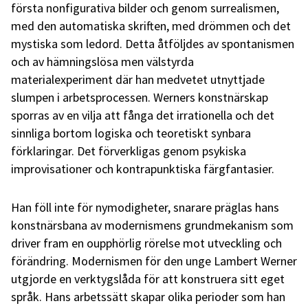
första nonfigurativa bilder och genom surrealismen,
med den automatiska skriften, med drömmen och det
mystiska som ledord. Detta åtföljdes av spontanismen
och av hämningslösa men välstyrda
materialexperiment där han medvetet utnyttjade
slumpen i arbetsprocessen. Werners konstnärskap
sporras av en vilja att fånga det irrationella och det
sinnliga bortom logiska och teoretiskt synbara
förklaringar. Det förverkligas genom psykiska
improvisationer och kontrapunktiska färgfantasier.
Han föll inte för nymodigheter, snarare präglas hans
konstnärsbana av modernismens grundmekanism som
driver fram en oupphörlig rörelse mot utveckling och
förändring. Modernismen för den unge Lambert Werner
utgjorde en verktygslåda för att konstruera sitt eget
språk. Hans arbetssätt skapar olika perioder som han