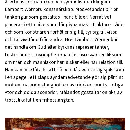
återfinns i romantiken och symbolismen klingar i
Lambert Werners konstnärskap. Medvetandet blir en
tankefigur som gestaltas i hans bilder. Narrativet
placeras i ett universum där givna maktstrukturer råder
och som konstnären förhåller sig till, tyr sig till vissa
och tar avstånd från andra. Hos Lambert Werner kan
det handla om Gud eller kyrkans representanter,
fosterlandet, myndigheterna eller hyresvärden liksom
om män och människor han älskar eller har relation till.
Han kan inte låta bli att då och då även se sig själv som
i en spegel: ett slags syndamedvetande gör sig påmint
mot en malande klangbotten av mörker, smuts, sotiga
ytor och dolda scenerier. Målandet gestaltar en akt av
trots, likafullt en frihetslängtan.