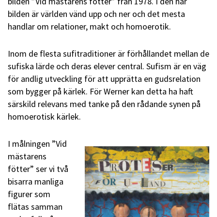
bilden ”Vid mästarens fötter” från 1978. I den här
bilden är världen vänd upp och ner och det mesta
handlar om relationer, makt och homoerotik.
Inom de flesta sufitraditioner är förhållandet mellan de
sufiska lärde och deras elever central. Sufism är en väg
för andlig utveckling för att upprätta en gudsrelation
som bygger på kärlek. För Werner kan detta ha haft
särskild relevans med tanke på den rådande synen på
homoerotisk kärlek.
I målningen ”Vid
mästarens
fötter” ser vi två
bisarra manliga
figurer som
flätas samman