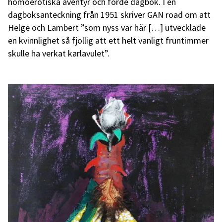
homoerotiska äventyr och förde dagbok. I en
dagboksanteckning från 1951 skriver GAN road om att
Helge och Lambert ”som nyss var här […] utvecklade
en kvinnlighet så fjollig att ett helt vanligt fruntimmer
skulle ha verkat karlavulet”.