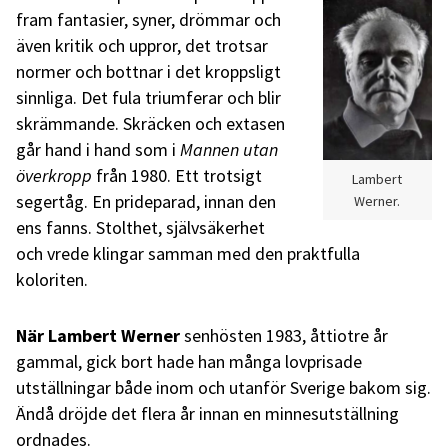
fram fantasier, syner, drömmar och
även kritik och uppror, det trotsar
normer och bottnar i det kroppsligt
sinnliga. Det fula triumferar och blir
skrämmande. Skräcken och extasen
går hand i hand som i
Mannen utan
överkropp
från 1980. Ett trotsigt
Lambert
segertåg. En prideparad, innan den
Werner.
ens fanns. Stolthet, självsäkerhet
och vrede klingar samman med den praktfulla
koloriten.
När Lambert Werner
senhösten 1983, åttiotre år
gammal, gick bort hade han många lovprisade
utställningar både inom och utanför Sverige bakom sig.
Ändå dröjde det flera år innan en minnesutställning
ordnades.