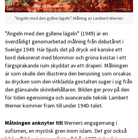
”Ängeln med den gyllne lägeln”. Målning av Lambert Werner.
”Ängeln med den gyllene lägeln” (1949) är en
överdådigt genomarbetad målning från debutåret i
Sverige 1949. Här bjuds det på dryck vid kanske ett
bord dekorerat med blommor och gröna kvistar i ett
färgsprakande rum skyddat av ett draperi. Målningen
är som skulle den illustrera den berusning som orsakas
av drycken som den vitklädda gestalten suger i sig från
den glänsande skinnbehållaren. Bilden ger prov på den
för tiden egensinniga och avancerade teknik Lambert
Werner kommer fram till under 1940-talet.
Målningen anknyter till
Werners engagemang i
sufismen, en mystisk gren inom islam. Det gör också