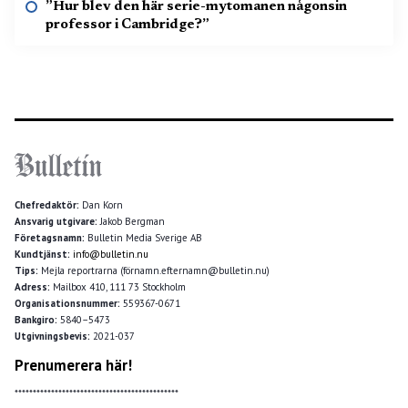
”Hur blev den här serie-mytomanen någonsin
professor i Cambridge?”
Chefredaktör:
Dan Korn
Ansvarig utgivare:
Jakob Bergman
Företagsnamn:
Bulletin Media Sverige AB
Kundtjänst:
info@bulletin.nu
Tips:
Mejla reportrarna (förnamn.efternamn@bulletin.nu)
Adress:
Mailbox 410, 111 73 Stockholm
Organisationsnummer:
559367-0671
Bankgiro:
5840–5473
Utgivningsbevis:
2021-037
Prenumerera här!
*********************************************