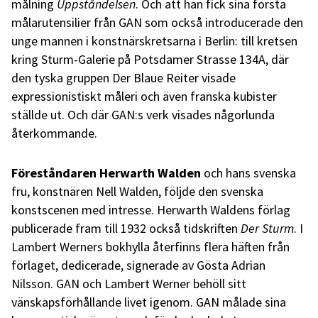
målning
Uppståndelsen
. Och att han fick sina första
målarutensilier från GAN som också introducerade den
unge mannen i konstnärskretsarna i Berlin: till kretsen
kring Sturm-Galerie på Potsdamer Strasse 134A, där
den tyska gruppen Der Blaue Reiter visade
expressionistiskt måleri och även franska kubister
ställde ut. Och där GAN:s verk visades någorlunda
återkommande.
Föreståndaren Herwarth Walden
och hans svenska
fru, konstnären Nell Walden, följde den svenska
konstscenen med intresse. Herwarth Waldens förlag
publicerade fram till 1932 också tidskriften
Der Sturm
. I
Lambert Werners bokhylla återfinns flera häften från
förlaget, dedicerade, signerade av Gösta Adrian
Nilsson. GAN och Lambert Werner behöll sitt
vänskapsförhållande livet igenom. GAN målade sina