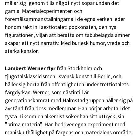
målar sig igenom tills något nytt sopar undan det
gamla. Materialexperimenten och
föremålsammanställningarna i de egna verken leder
honom rakt in i sextiotalet: popkonsten, den nya
figurationen, viljan att berätta om tabubelagda ämnen
skapar ett nytt narrativ. Med burlesk humor, vrede och
starka känslor.
Lambert Werner flyr
från Stockholm och
tjugotalsklassicismen i svensk konst till Berlin, och
håller sig borta från offentligheten under trettiotalets
färgdyrkan. Werner, som nästintill är
generationskamrat med Halmstadgruppen håller sig på
avstånd från dess medlemmar. Han börjar arbeta i det
tysta. Liksom en alkemist söker han sitt uttryck, sin
”prima materia”. Han bedriver egna experiment med
manisk uthållighet på färgens och materialens område