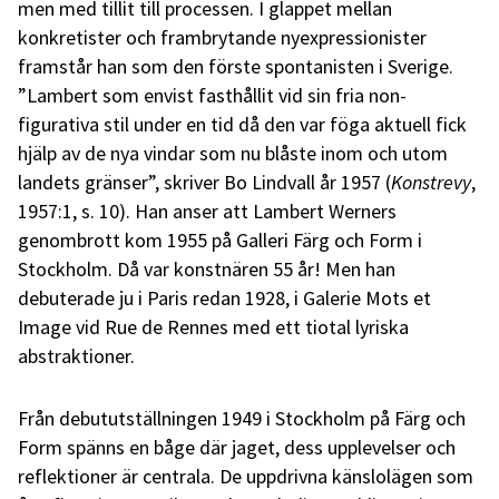
men med tillit till processen. I glappet mellan
konkretister och frambrytande nyexpressionister
framstår han som den förste spontanisten i Sverige.
”Lambert som envist fasthållit vid sin fria non-
figurativa stil under en tid då den var föga aktuell fick
hjälp av de nya vindar som nu blåste inom och utom
landets gränser”, skriver Bo Lindvall år 1957 (
Konstrevy
,
1957:1, s. 10). Han anser att Lambert Werners
genombrott kom 1955 på Galleri Färg och Form i
Stockholm. Då var konstnären 55 år! Men han
debuterade ju i Paris redan 1928, i Galerie Mots et
Image vid Rue de Rennes med ett tiotal lyriska
abstraktioner.
Från debututställningen 1949 i Stockholm på Färg och
Form spänns en båge där jaget, dess upplevelser och
reflektioner är centrala. De uppdrivna känslolägen som