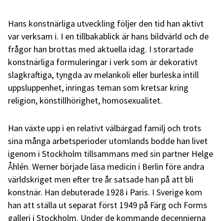
Hans konstnärliga utveckling följer den tid han aktivt
var verksam i. I en tillbakablick är hans bildvärld och de
frågor han brottas med aktuella idag. I storartade
konstnärliga formuleringar i verk som är dekorativt
slagkraftiga, tyngda av melankoli eller burleska intill
uppsluppenhet, inringas teman som kretsar kring
religion, könstillhörighet, homosexualitet.
Han växte upp i en relativt välbärgad familj och trots
sina många arbetsperioder utomlands bodde han livet
igenom i Stockholm tillsammans med sin partner Helge
Åhlén. Werner började läsa medicin i Berlin före andra
världskriget men efter tre år satsade han på att bli
konstnär. Han debuterade 1928 i Paris. I Sverige kom
han att ställa ut separat först 1949 på Färg och Forms
galleri i Stockholm. Under de kommande decennierna