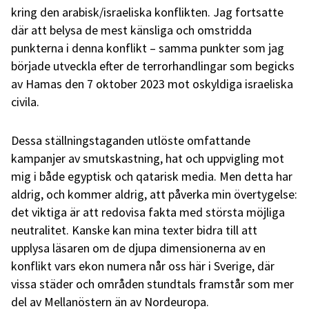
kring den arabisk/israeliska konflikten. Jag fortsatte
där att belysa de mest känsliga och omstridda
punkterna i denna konflikt – samma punkter som jag
började utveckla efter de terrorhandlingar som begicks
av Hamas den 7 oktober 2023 mot oskyldiga israeliska
civila.
Dessa ställningstaganden utlöste omfattande
kampanjer av smutskastning, hat och uppvigling mot
mig i både egyptisk och qatarisk media. Men detta har
aldrig, och kommer aldrig, att påverka min övertygelse:
det viktiga är att redovisa fakta med största möjliga
neutralitet. Kanske kan mina texter bidra till att
upplysa läsaren om de djupa dimensionerna av en
konflikt vars ekon numera når oss här i Sverige, där
vissa städer och områden stundtals framstår som mer
del av Mellanöstern än av Nordeuropa.