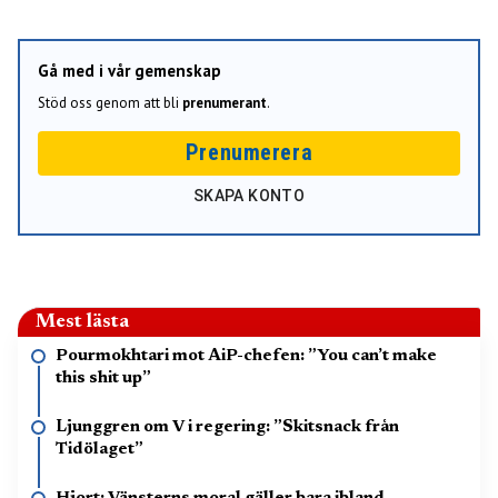
Gå med i vår gemenskap
Stöd oss genom att bli
prenumerant
.
Prenumerera
SKAPA KONTO
Mest lästa
Pourmokhtari mot AiP-chefen: ”You can’t make
this shit up”
Ljunggren om V i regering: ”Skitsnack från
Tidölaget”