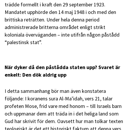
trädde formellt i kraft den 29 september 1923.
Mandatet upphörde den 14 maj 1948 i och med den
brittiska reträtten. Under hela denna period
administrerade britterna området enligt strikt
koloniala överväganden – inte utifrån någon påstådd
“palestinsk stat”.
När dyker då den påstådda staten upp? Svaret är
enkelt: Den dök aldrig upp
I detta sammanhang bör man även konstatera
följande: I koranens sura Al-Ma’idah, vers 21, talar
profeten Mose, frid vare med honom – till Israels barn
och uppmanar dem att träda in i det heliga land som
Gud har skrivit för dem. Oavsett hur man tolkar texten
teologiskt är det ett historiskt faktum att denna vers