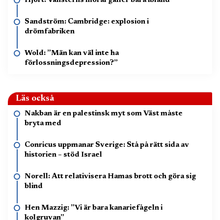
Hjort: Vänsterns moral gäller bara ibland
Sandström: Cambridge: explosion i
drömfabriken
Wold: ”Män kan väl inte ha
förlossningsdepression?”
Läs också
Nakban är en palestinsk myt som Väst måste
bryta med
Conricus uppmanar Sverige: Stå på rätt sida av
historien – stöd Israel
Norell: Att relativisera Hamas brott och göra sig
blind
Hen Mazzig: ”Vi är bara kanariefågeln i
kolgruvan”