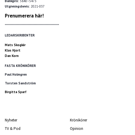
Bankgiro:
5840–5473
Utgivningsbevis:
2021-037
Prenumerera här!
*********************************************
LEDARSKRIBENTER
Mats Skogkär
Klas Hjort
Dan Korn
FASTA KRÖNIKÖRER
Paul Holmgren
Torsten Sandström
Birgitta Sparf
Nyheter
Krönikörer
TV & Pod
Opinion