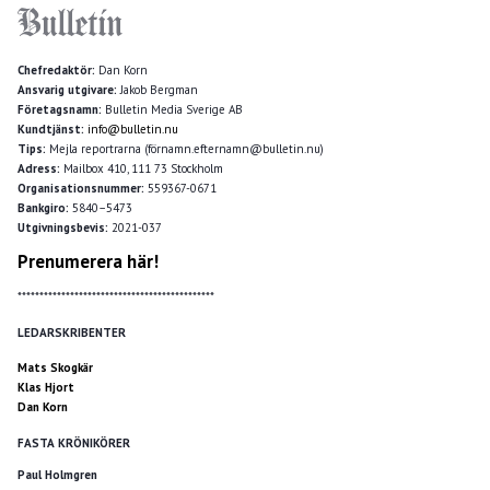
Chefredaktör:
Dan Korn
Ansvarig utgivare:
Jakob Bergman
Företagsnamn:
Bulletin Media Sverige AB
Kundtjänst:
info@bulletin.nu
Tips:
Mejla reportrarna (förnamn.efternamn@bulletin.nu)
Adress:
Mailbox 410, 111 73 Stockholm
Organisationsnummer:
559367-0671
Bankgiro:
5840–5473
Utgivningsbevis:
2021-037
Prenumerera här!
*********************************************
LEDARSKRIBENTER
Mats Skogkär
Klas Hjort
Dan Korn
FASTA KRÖNIKÖRER
Paul Holmgren