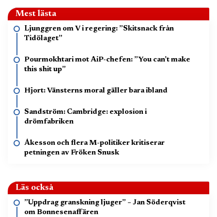
Mest lästa
Ljunggren om V i regering: ”Skitsnack från
Tidölaget”
Pourmokhtari mot AiP-chefen: ”You can’t make
this shit up”
Hjort: Vänsterns moral gäller bara ibland
Sandström: Cambridge: explosion i
drömfabriken
Åkesson och flera M-politiker kritiserar
petningen av Fröken Snusk
Läs också
”Uppdrag granskning ljuger” – Jan Söderqvist
om Bonnesenaffären