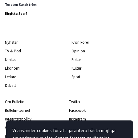
Torsten Sandström
Birgitta Sparf
Nyheter
Krönikörer
TV & Pod
Opinion
Utrikes
Fokus
Ekonomi
Kultur
Ledare
Sport
Debatt
Om Bulletin
Twitter
Bulletin-teamet
Facebook
Integritetspolicy
Instagram
Vanliga frågor och svar
Kontakta oss
Vi använder cookies för att garantera bästa möjliga
Rättelsepolicy
Nyhetsbrev