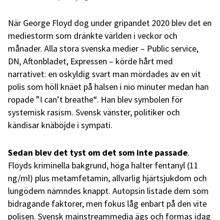
När George Floyd dog under gripandet 2020 blev det en
mediestorm som dränkte världen i veckor och
månader. Alla stora svenska medier – Public service,
DN, Aftonbladet, Expressen – körde hårt med
narrativet: en oskyldig svart man mördades av en vit
polis som höll knäet på halsen i nio minuter medan han
ropade ”I can’t breathe“. Han blev symbolen för
systemisk rasism. Svensk vänster, politiker och
kändisar knäböjde i sympati.
Sedan blev det tyst om det som inte passade
.
Floyds kriminella bakgrund, höga halter fentanyl (11
ng/ml) plus metamfetamin, allvarlig hjärtsjukdom och
lungödem nämndes knappt. Autopsin listade dem som
bidragande faktorer, men fokus låg enbart på den vite
polisen. Svensk mainstreammedia ägs och formas idag