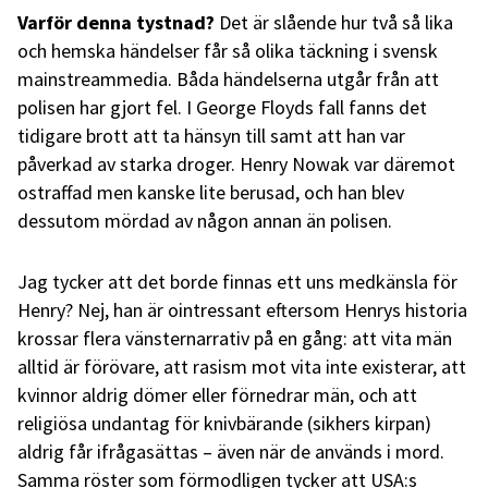
Varför denna tystnad?
Det är slående hur två så lika
och hemska händelser får så olika täckning i svensk
mainstreammedia. Båda händelserna utgår från att
polisen har gjort fel. I George Floyds fall fanns det
tidigare brott att ta hänsyn till samt att han var
påverkad av starka droger. Henry Nowak var däremot
ostraffad men kanske lite berusad, och han blev
dessutom mördad av någon annan än polisen.
Jag tycker att det borde finnas ett uns medkänsla för
Henry? Nej, han är ointressant eftersom Henrys historia
krossar flera vänsternarrativ på en gång: att vita män
alltid är förövare, att rasism mot vita inte existerar, att
kvinnor aldrig dömer eller förnedrar män, och att
religiösa undantag för knivbärande (sikhers kirpan)
aldrig får ifrågasättas – även när de används i mord.
Samma röster som förmodligen tycker att USA:s