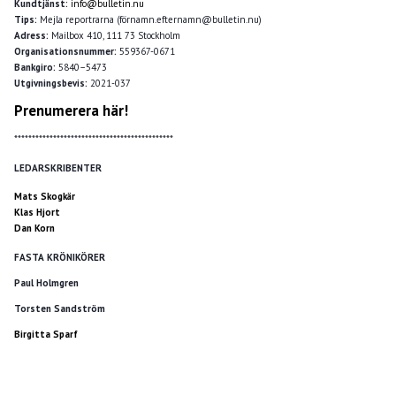
Kundtjänst:
info@bulletin.nu
Tips:
Mejla reportrarna (förnamn.efternamn@bulletin.nu)
Adress:
Mailbox 410, 111 73 Stockholm
Organisationsnummer:
559367-0671
Bankgiro:
5840–5473
Utgivningsbevis:
2021-037
Prenumerera här!
*********************************************
LEDARSKRIBENTER
Mats Skogkär
Klas Hjort
Dan Korn
FASTA KRÖNIKÖRER
Paul Holmgren
Torsten Sandström
Birgitta Sparf