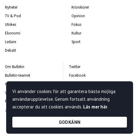
Nyheter
Krönikörer
TV & Pod
Opinion
Utrikes
Fokus
Ekonomi
Kultur
Ledare
Sport
Debatt
Om Bulletin
Twitter
Bulletin-teamet
Facebook
Integritetspolicy
Instagram
Vi använder cookies för att garantera bästa möjliga
Vanliga frågor och svar
Kontakta oss
användarupplevelse. Genom fortsatt användning
Rättelsepolicy
Nyhetsbrev
accepterar du att cookies används.
Läs mer här
.
Jobba hos oss
GODKÄNN