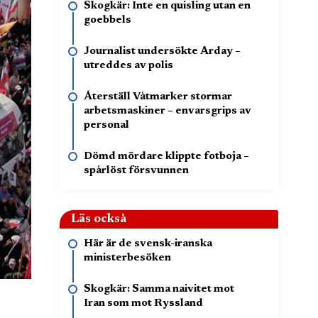
Skogkär: Inte en quisling utan en
goebbels
Journalist undersökte Arday –
utreddes av polis
Återställ Våtmarker stormar
arbetsmaskiner – envarsgrips av
personal
Dömd mördare klippte fotboja –
spårlöst försvunnen
Läs också
Här är de svensk-iranska
ministerbesöken
Skogkär: Samma naivitet mot
Iran som mot Ryssland