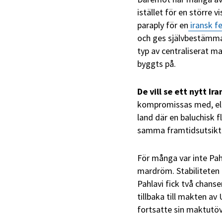
istället för en större 
paraply för en
iransk fe
och ges självbestämm
typ av centraliserat 
byggts på.
De vill se ett nytt Ira
kompromissas med, eller
land där en baluchisk 
samma framtidsutsikter
För många var inte Pahl
mardröm. Stabiliteten 
Pahlavi fick två chanse
tillbaka till makten av
fortsatte sin maktutöv