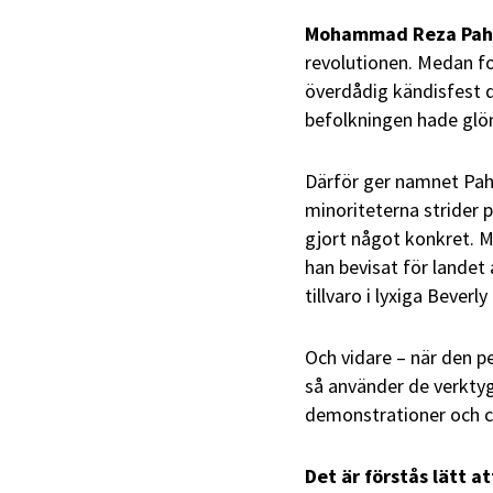
Mohammad Reza Pahl
revolutionen. Medan
fo
överdådig kändisfest d
befolkningen hade glöm
Därför ger namnet Pah
minoriteterna strider 
gjort något konkret. 
han bevisat för landet
tillvaro i lyxiga Beverly 
Och vidare – när den p
så använder de verktyg
demonstrationer och civ
Det är förstås lätt a