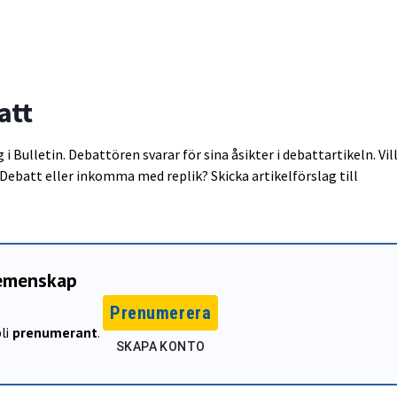
att
i Bulletin. Debattören svarar för sina åsikter i debattartikeln. Vil
 Debatt eller inkomma med replik? Skicka artikelförslag till
gemenskap
Prenumerera
li
prenumerant
.
SKAPA KONTO