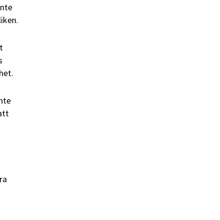
inte
liken.
t
s
het.
nte
att
ra