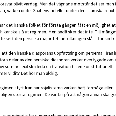
örsvar blivit vardag. Men det väpnade motståndet ser man 
Iran, varken under Shahens tid eller under den islamska repub
 har det iranska folket för första gången fått en möjlighet at
 kanske slå ut regimen. Men ändå sker det inte. Till många
nte sett den persiska majoritetsbefolkningen slåss för sin fri
 att den iranska diasporans uppfattning om perserna i Iran i
Stora delar av den persiska diasporan verkar övertygade om 
 som är i exil ska leda en transition till en konstitutionell
r vi dit? Det hör man aldrig.
gimen styrt Iran har rojalisterna varken haft förmåga eller
pligen störta regimen. De väntar på att någon annan ska gö
Irans minoriteter numera släppt separatismen, och kämpar