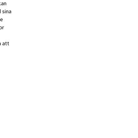
kan
 sina
te
or
 att