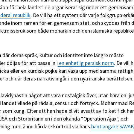
vision för hela landet: de organiserar sig under ett gemensam
deral republik
. De vill ha ett system där varje folkgrupp erk
ande inom ramen för en gemensam stat, och skyddas från 
maktmissbruk som både monarkin och den islamiska republik
n
där deras språk, kultur och identitet inte längre måste
 döljas för att passa in i
en enhetlig persisk norm
. De vill 
flicka eller en kurdisk pojke kan växa upp med samma rättigh
 och där deras narrativ ingår i den nya iranska berättelsen.
avidynastin något att vara nostalgisk över, utan bara en lju
i landet vilade på rädsla, censur och förtryck. Mohammad R
r som kung. Efter att han hade blivit avsatt av folket fick han
 USA och Storbritannien i den ökända “Operation Ajax”, och
ning med ännu hårdare kontroll via hans
hantlangare SAVAK