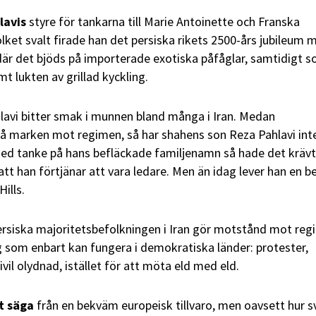
avis
styre för tankarna till Marie Antoinette och Franska
lket svalt firade han det persiska rikets 2500-års jubileum 
är det bjöds på importerade exotiska påfåglar, samtidigt 
t lukten av grillad kyckling.
lavi bitter smak i munnen bland många i Iran. Medan
på marken mot regimen, så har shahens son Reza Pahlavi int
Med tanke på hans befläckade familjenamn så hade det krävt
 att han förtjänar att vara ledare. Men än idag lever han en 
Hills.
ersiska majoritetsbefolkningen i Iran gör motstånd mot re
 som enbart kan fungera i demokratiska länder: protester,
il olydnad, istället för att möta eld med eld.
tt säga
från en bekväm europeisk tillvaro, men oavsett hur s