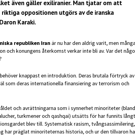
lket även gäller exiliranier. Man tjatar om att
riktiga oppositionen utgörs av de iranska
Daron Karaki.
miska republiken Iran
är nu har den aldrig varit, men mång
on och konungens återkomst verkar inte bli av. Var det någo
?
behöver knappast en introduktion. Deras brutala förtryck av
äl som deras internationella finansiering av terrorism och
våldet och avrättningarna som i synnerhet minoriteter (blan
alucher, turkmener och qashqai) utsätts för har funnits lång
ionsgardet blev till. Systematisk rasism, tvångsassimilering,
 har präglat minoriteternas historia, och ur den tillvaron ha