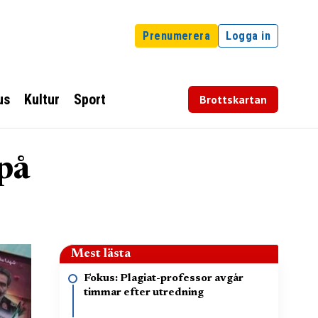
Prenumerera
Logga in
us
Kultur
Sport
Brottskartan
på
Mest lästa
Fokus: Plagiat-professor avgår
timmar efter utredning