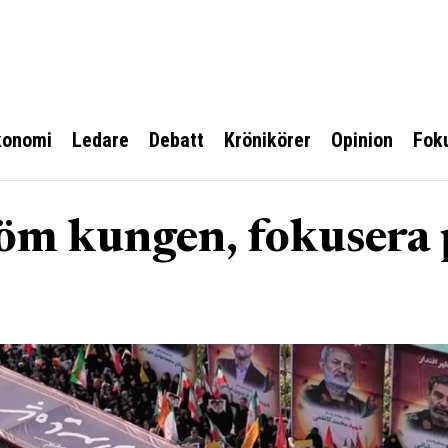
konomi
Ledare
Debatt
Krönikörer
Opinion
Fok
öm kungen, fokusera 