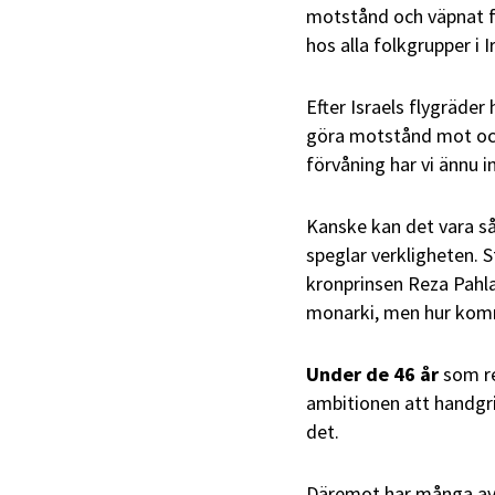
motstånd och väpnat f
hos alla folkgrupper i 
Efter Israels flygräder
göra motstånd mot och
förvåning har vi ännu i
Kanske kan det vara så
speglar verkligheten. 
kronprinsen Reza Pahlavi
monarki, men hur komme
Under de 46 år
som re
ambitionen att handgri
det.
Däremot har många av 