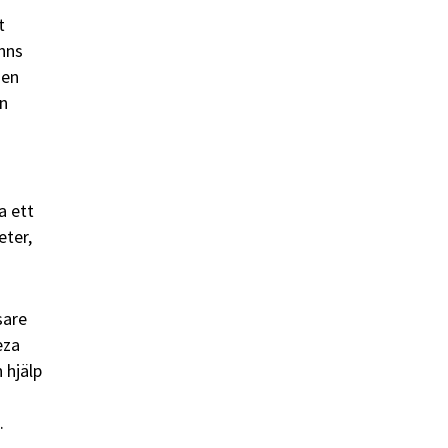
t
änns
den
en
ha ett
eter,
sare
eza
 hjälp
.