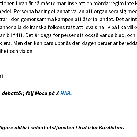
ionen i Iran är så måste man inse att en mördarregim inte 
edel. Perserna har inget annat val än att organisera sig med
trar i den gemensamma kampen att återta landet. Det är in
ner alla de iranska folkens rätt att leva sina liv på lika villk
an bli fritt. Det är dags för perser att också vända blad, och
nsk era. Men den kan bara uppnås den dagen perser är beredda
rihet och vision.
ni
 debattör, f
ölj Mosa på X
HÄR.
igare aktiv i säkerhetstjänsten i irakiska Kurdistan.