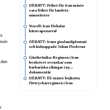
DEBATT: Frihet för Iran måste
vara frihet för landets
minoriteter
Norell: Iran förhalar
kärnvapenavtal
as
nsin
DEBATT: Irans gisslandiplomati
och kidnappade Johan Floderus
Gästkrönika: Regimen i Iran
 den
beskriver svenskar som
barbariska vikingar i ny
dokumentär
DEBATT: EU måste bojkotta
förtryckarregimen i Iran
d
t
r