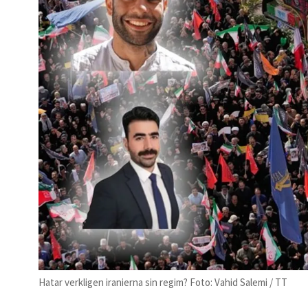
Hatar verkligen iranierna sin regim? Foto: Vahid Salemi / TT