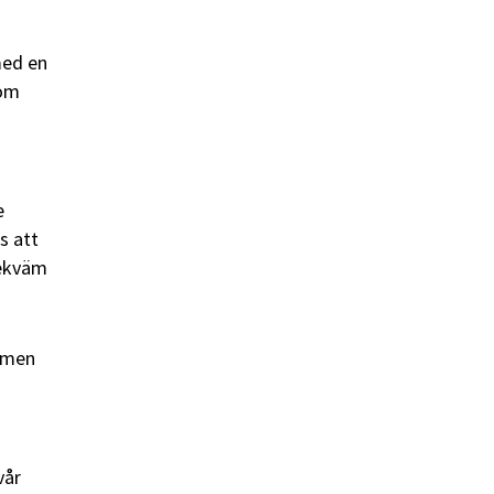
med en
som
e
s att
bekväm
gimen
vår