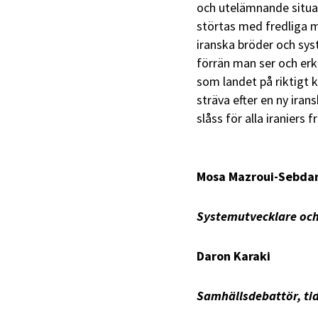
och utelämnande situat
störtas med fredliga m
iranska bröder och sys
förrän man ser och erkän
som landet på riktigt k
sträva efter en ny ira
slåss för alla iraniers f
Mosa Mazroui-Sebda
Systemutvecklare och
Daron Karaki
Samhällsdebattör, tid