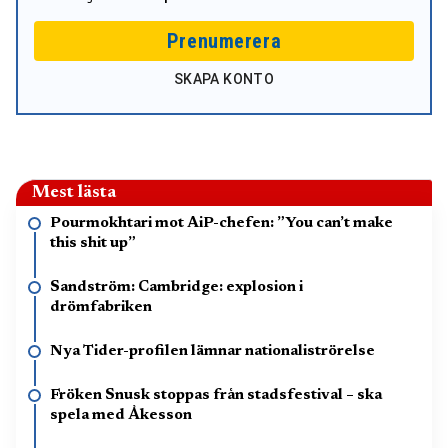
Prenumerera
SKAPA KONTO
Mest lästa
Pourmokhtari mot AiP-chefen: ”You can’t make
this shit up”
Sandström: Cambridge: explosion i
drömfabriken
Nya Tider-profilen lämnar nationaliströrelse
Fröken Snusk stoppas från stadsfestival – ska
spela med Åkesson