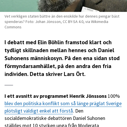
Vet verkligen staten bättre än den enskilde hur dennes pengar bäst
spenderas? Foto: Johan Jönsson, CC BY-SA 4.0, via Wikimedia
Commons
I debatt med Elin Böhlin framstod klart och
tydligt skillnaden mellan hennes och Daniel
Suhonens människosyn. På den ena sidan stod
förmyndarsamhället, på den andra den fria
individen. Detta skriver Lars Ört.
I ett avsnitt av programmet Henrik Jönssons
100%
blev den politiska konflikt som så länge präglat Sverige
plötsligt väldigt enkel att förstå
. Den
socialdemokratiske debattören Daniel Suhonen
ställdes mot 10 stycken unga från Moderata