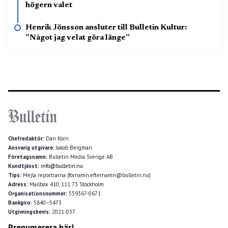
högern valet
Henrik Jönsson ansluter till Bulletin Kultur:
”Något jag velat göra länge”
Chefredaktör:
Dan Korn
Ansvarig utgivare:
Jakob Bergman
Företagsnamn:
Bulletin Media Sverige AB
Kundtjänst:
info@bulletin.nu
Tips:
Mejla reportrarna (förnamn.efternamn@bulletin.nu)
Adress:
Mailbox 410, 111 73 Stockholm
Organisationsnummer:
559367-0671
Bankgiro:
5840–5473
Utgivningsbevis:
2021-037
Prenumerera här!