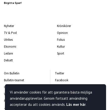
Birgitta Sparf
Nyheter
Krönikörer
TV & Pod
Opinion
Utrikes
Fokus
Ekonomi
Kultur
Ledare
Sport
Debatt
Om Bulletin
Twitter
Bulletin-teamet
Facebook
Integritetspolicy
Instagram
Vi använder cookies för att garantera bästa möjliga
Vanliga frågor och svar
Kontakta oss
användarupplevelse. Genom fortsatt användning
Rättelsepolicy
Nyhetsbrev
accepterar du att cookies används.
Läs mer här
.
Jobba hos oss