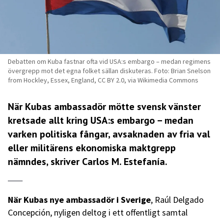
Debatten om Kuba fastnar ofta vid USA:s embargo – medan regimens
övergrepp mot det egna folket sällan diskuteras. Foto: Brian Snelson
from Hockley, Essex, England, CC BY 2.0, via Wikimedia Commons
När Kubas ambassadör mötte svensk vänster
kretsade allt kring USA:s embargo – medan
varken politiska fångar, avsaknaden av fria val
eller militärens ekonomiska maktgrepp
nämndes, skriver Carlos M. Estefanía.
När Kubas nye ambassadör i Sverige
, Raúl Delgado
Concepción, nyligen deltog i ett offentligt samtal