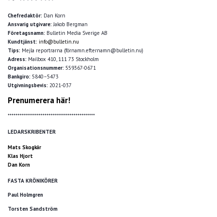
Chefredaktör:
Dan Korn
Ansvarig utgivare:
Jakob Bergman
Företagsnamn:
Bulletin Media Sverige AB
Kundtjänst:
info@bulletin.nu
Tips:
Mejla reportrarna (förnamn.efternamn@bulletin.nu)
Adress:
Mailbox 410, 111 73 Stockholm
Organisationsnummer:
559367-0671
Bankgiro:
5840–5473
Utgivningsbevis:
2021-037
Prenumerera här!
*********************************************
LEDARSKRIBENTER
Mats Skogkär
Klas Hjort
Dan Korn
FASTA KRÖNIKÖRER
Paul Holmgren
Torsten Sandström