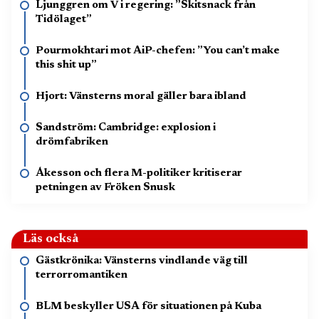
Ljunggren om V i regering: ”Skitsnack från
Tidölaget”
Pourmokhtari mot AiP-chefen: ”You can’t make
this shit up”
Hjort: Vänsterns moral gäller bara ibland
Sandström: Cambridge: explosion i
drömfabriken
Åkesson och flera M-politiker kritiserar
petningen av Fröken Snusk
Läs också
Gästkrönika: Vänsterns vindlande väg till
terrorromantiken
BLM beskyller USA för situationen på Kuba