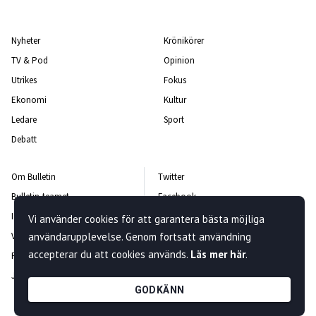
Nyheter
Krönikörer
TV & Pod
Opinion
Utrikes
Fokus
Ekonomi
Kultur
Ledare
Sport
Debatt
Om Bulletin
Twitter
Bulletin-teamet
Facebook
Integritetspolicy
Instagram
Vi använder cookies för att garantera bästa möjliga
Vanliga frågor och svar
användarupplevelse. Genom fortsatt användning
Kontakta oss
accepterar du att cookies används.
Läs mer här
.
Rättelsepolicy
Nyhetsbrev
Jobba hos oss
GODKÄNN