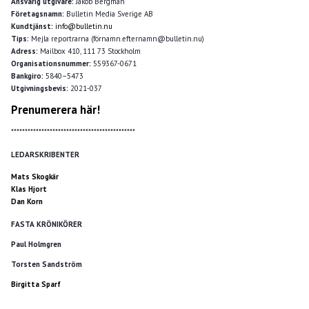
Ansvarig utgivare:
Jakob Bergman
Företagsnamn:
Bulletin Media Sverige AB
Kundtjänst:
info@bulletin.nu
Tips:
Mejla reportrarna (förnamn.efternamn@bulletin.nu)
Adress:
Mailbox 410, 111 73 Stockholm
Organisationsnummer:
559367-0671
Bankgiro:
5840–5473
Utgivningsbevis:
2021-037
Prenumerera här!
*********************************************
LEDARSKRIBENTER
Mats Skogkär
Klas Hjort
Dan Korn
FASTA KRÖNIKÖRER
Paul Holmgren
Torsten Sandström
Birgitta Sparf