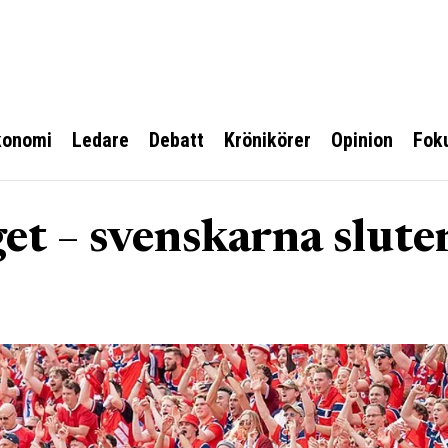
konomi
Ledare
Debatt
Krönikörer
Opinion
Fok
get – svenskarna slute