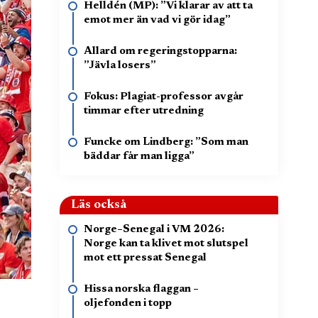
Helldén (MP): ”Vi klarar av att ta
emot mer än vad vi gör idag”
Allard om regeringstopparna:
”Jävla losers”
Fokus: Plagiat-professor avgår
timmar efter utredning
Funcke om Lindberg: ”Som man
bäddar får man ligga”
Läs också
Norge–Senegal i VM 2026:
Norge kan ta klivet mot slutspel
mot ett pressat Senegal
Hissa norska flaggan –
oljefonden i topp