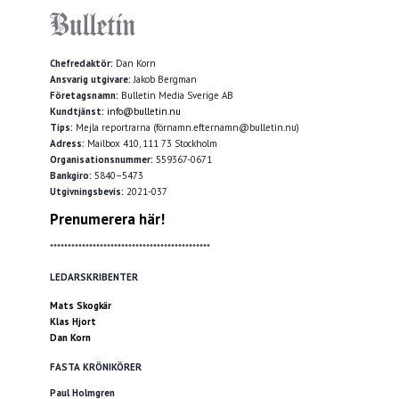
Chefredaktör:
Dan Korn
Ansvarig utgivare:
Jakob Bergman
Företagsnamn:
Bulletin Media Sverige AB
Kundtjänst:
info@bulletin.nu
Tips:
Mejla reportrarna (förnamn.efternamn@bulletin.nu)
Adress:
Mailbox 410, 111 73 Stockholm
Organisationsnummer:
559367-0671
Bankgiro:
5840–5473
Utgivningsbevis:
2021-037
Prenumerera här!
*********************************************
LEDARSKRIBENTER
Mats Skogkär
Klas Hjort
Dan Korn
FASTA KRÖNIKÖRER
Paul Holmgren