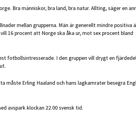
Norge. Bra människor, bra land, bra natur. Allting, säger en an
illnader mellan grupperna. Män är generellt mindre positiva 
vill 16 procent att Norge ska åka ur, mot sex procent bland
t fotbollsintresserade. I den gruppen vill drygt en fjärdedel
ut.
tta måste Erling Haaland och hans lagkamrater besegra Engl
ed avspark klockan 22.00 svensk tid.