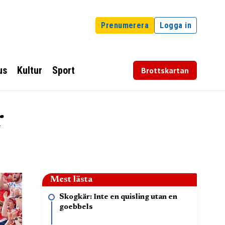
Prenumerera
Logga in
us
Kultur
Sport
Brottskartan
r
Mest lästa
Skogkär: Inte en quisling utan en
goebbels