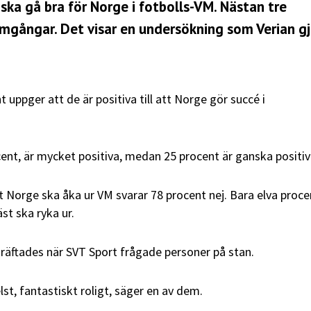
 ska gå bra för Norge i fotbolls-VM. Nästan tre
ramgångar. Det visar en undersökning som Verian g
uppger att de är positiva till att Norge gör succé i
cent, är mycket positiva, medan 25 procent är ganska positiv
tt Norge ska åka ur VM svarar 78 procent nej. Bara elva proce
st ska ryka ur.
kräftades när SVT Sport frågade personer på stan.
lst, fantastiskt roligt, säger en av dem.