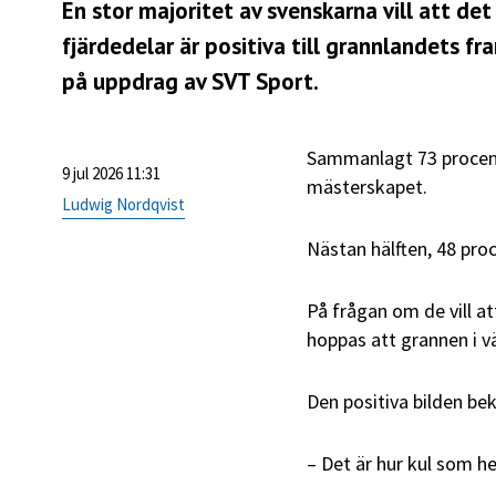
En stor majoritet av svenskarna vill att det
fjärdedelar är positiva till grannlandets f
på uppdrag av SVT Sport.
Sammanlagt 73 procent 
9 jul 2026 11:31
mästerskapet.
Ludwig Nordqvist
Nästan hälften, 48 pro
På frågan om de vill a
hoppas att grannen i vä
Den positiva bilden be
– Det är hur kul som he