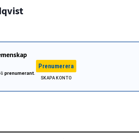
qvist
gemenskap
Prenumerera
li
prenumerant
.
SKAPA KONTO