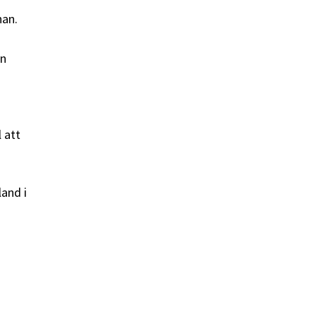
nan.
än
 att
and i