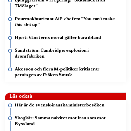
Ljunggren om V i regering: ”Skitsnack från
Tidölaget”
Pourmokhtari mot AiP-chefen: ”You can’t make
this shit up”
Hjort: Vänsterns moral gäller bara ibland
Sandström: Cambridge: explosion i
drömfabriken
Åkesson och flera M-politiker kritiserar
petningen av Fröken Snusk
Läs också
Här är de svensk-iranska ministerbesöken
Skogkär: Samma naivitet mot Iran som mot
Ryssland