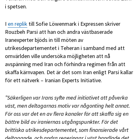
i spetsen.
I
en replik
till Sofie Löwenmark i Expressen skriver
Rouzbeh Parsi att han och andra västbaserade
Iranexperter bjöds in till möten av
utrikesdepartementet i Teheran i samband med att
omvärlden ville undersöka möjligheten att nå
avspänning med Iran och förhindra regimen från att
skaffa kärnvapen. Det är det som Iran enligt Parsi kallar
för ett nätverk – Iranian Experts Initiative.
”Säkerligen var Irans syfte med initiativet att påverka
väst, men deltagarnas motiv var någonting helt annat.
För oss var det en av flera kanaler för att skaffa sig en
bättre bild av iraniernas utgångspunkter. För det
brittiska utrikesdepartementet, som finansierade vårt
deltagande, och andra regeringar i väst handlade det