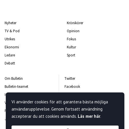
Nyheter
Krönikörer
TV & Pod
Opinion
Utrikes
Fokus
Ekonomi
Kultur
Ledare
Sport
Debatt
Om Bulletin
Twitter
Bulletin-teamet
Facebook
Integritetspolicy
Instagram
Vi använder cookies för att garantera bästa möjliga
Vanliga frågor och svar
Kontakta oss
användarupplevelse. Genom fortsatt användning
Rättelsepolicy
Nyhetsbrev
accepterar du att cookies används.
Läs mer här
.
Jobba hos oss