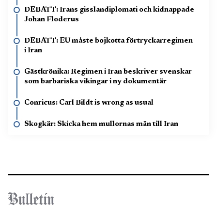
DEBATT: Irans gisslandiplomati och kidnappade
Johan Floderus
DEBATT: EU måste bojkotta förtryckarregimen
i Iran
Gästkrönika: Regimen i Iran beskriver svenskar
som barbariska vikingar i ny dokumentär
Conricus: Carl Bildt is wrong as usual
Skogkär: Skicka hem mullornas män till Iran