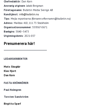
Chefredaktör:
Dan Korn
Ansvarig utgivare:
Jakob Bergman
Företagsnamn:
Bulletin Media Sverige AB
Kundtjänst:
info@bulletin.nu
Tips:
Mejla reportrarna (förnamn.efternamn@bulletin.nu)
Adress:
Mailbox 410, 111 73 Stockholm
Organisationsnummer:
559367-0671
Bankgiro:
5840–5473
Utgivningsbevis:
2021-037
Prenumerera här!
*********************************************
LEDARSKRIBENTER
Mats Skogkär
Klas Hjort
Dan Korn
FASTA KRÖNIKÖRER
Paul Holmgren
Torsten Sandström
Birgitta Sparf