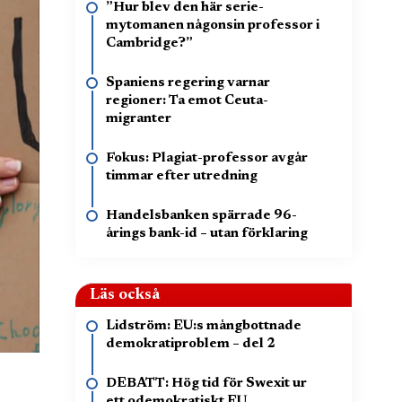
”Hur blev den här serie-
mytomanen någonsin professor i
Cambridge?”
Spaniens regering varnar
regioner: Ta emot Ceuta-
migranter
Fokus: Plagiat-professor avgår
timmar efter utredning
Handelsbanken spärrade 96-
årings bank-id – utan förklaring
Läs också
Lidström: EU:s mångbottnade
demokratiproblem – del 2
DEBATT: Hög tid för Swexit ur
ett odemokratiskt EU