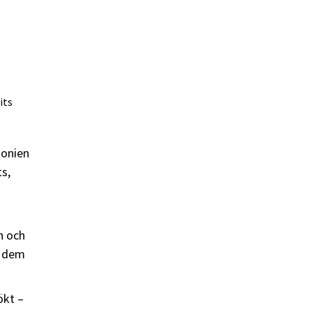
its
donien
s,
n och
e dem
ökt –