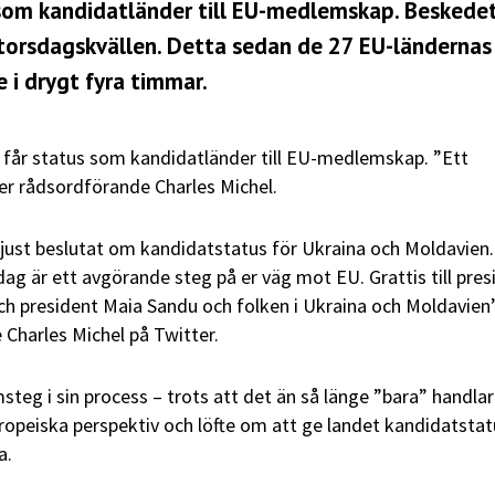
 som kandidatländer till EU-medlemskap. Beskedet
 torsdagskvällen. Detta sedan de 27 EU-ländernas
 i drygt fyra timmar.
 får status som kandidatländer till EU-medlemskap. ”Ett
säger rådsordförande Charles Michel.
just beslutat om kandidatstatus för Ukraina och Moldavien.
 dag är ett avgörande steg på er väg mot EU. Grattis till pres
h president Maia Sandu och folken i Ukraina och Moldavien”
 Charles Michel på Twitter.
steg i sin process – trots att det än så länge ”bara” handla
ropeiska perspektiv och löfte om att ge landet kandidatstat
a.