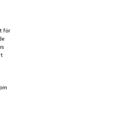
t för
de
es
rt
 som