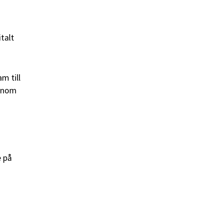
talt
m till
 inom
e på