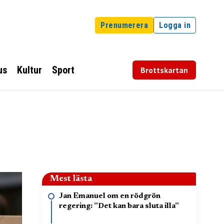
Prenumerera
Logga in
us
Kultur
Sport
Brottskartan
Mest lästa
Jan Emanuel om en rödgrön
regering: ”Det kan bara sluta illa”