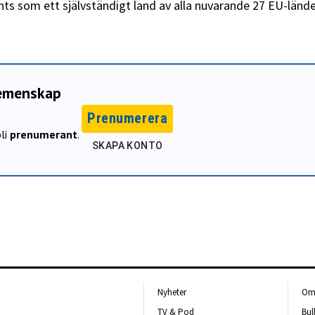
änts som ett självständigt land av alla nuvarande 27 EU-lände
gemenskap
Prenumerera
li
prenumerant
.
SKAPA KONTO
Nyheter
Om 
TV & Pod
Bul