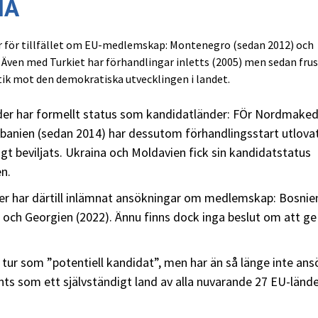
MA
r för tillfället om EU-medlemskap: Montenegro (sedan 2012) och
 Även med Turkiet har förhandlingar inletts (2005) men sedan frus
tik mot den demokratiska utvecklingen i landet.
änder har formellt status som kandidatländer: FÖr Nordmake
lbanien (sedan 2014) har dessutom förhandlingsstart utlovat
igt beviljats. Ukraina och Moldavien fick sin kandidatstatus
n.
nder har därtill inlämnat ansökningar om medlemskap: Bosnie
 och Georgien (2022). Ännu finns dock inga beslut om att g
 tur som ”potentiell kandidat”, men har än så länge inte ans
änts som ett självständigt land av alla nuvarande 27 EU-lände