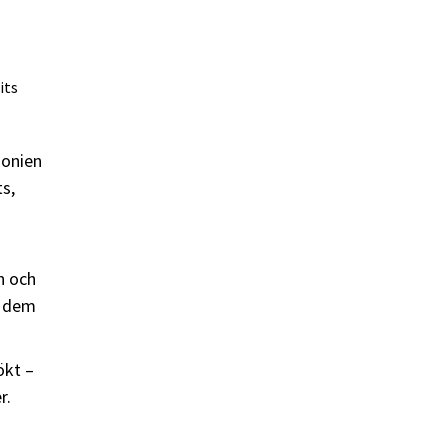
its
donien
s,
n och
e dem
ökt –
r.