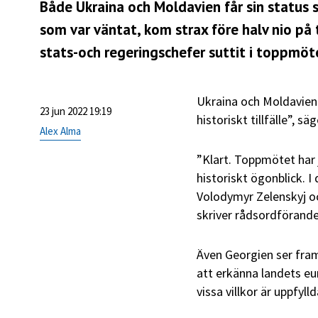
Både Ukraina och Moldavien får sin status
som var väntat, kom strax före halv nio på
stats-och regeringschefer suttit i toppmöte
Ukraina och Moldavien
23 jun 2022 19:19
historiskt tillfälle”, 
Alex Alma
”Klart. Toppmötet har 
historiskt ögonblick. I
Volodymyr Zelenskyj oc
skriver rådsordförande
Även Georgien ser fram
att erkänna landets eu
vissa villkor är uppfylld