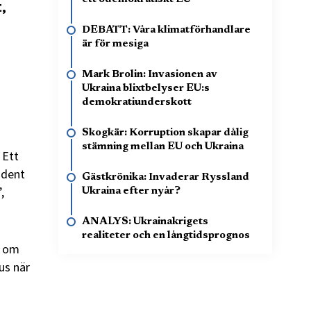
,
DEBATT: Våra klimatförhandlare
är för mesiga
Mark Brolin: Invasionen av
Ukraina blixtbelyser EU:s
demokratiunderskott
Skogkär: Korruption skapar dålig
stämning mellan EU och Ukraina
 Ett
ident
Gästkrönika: Invaderar Ryssland
,
Ukraina efter nyår?
ANALYS: Ukrainakrigets
realiteter och en långtidsprognos
r om
us när