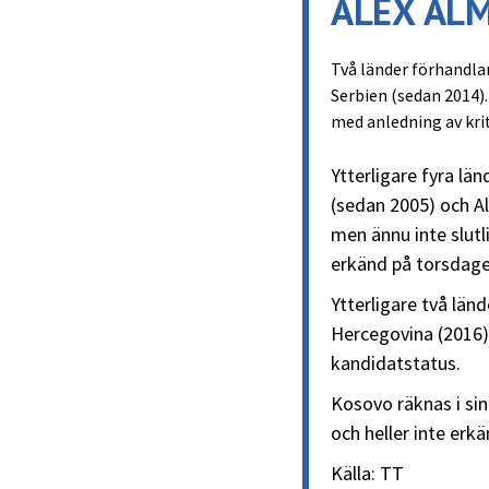
ALEX AL
Två länder förhandla
Serbien (sedan 2014).
med anledning av kri
Ytterligare fyra l
(sedan 2005) och A
men ännu inte slutl
erkänd på torsdage
Ytterligare två lä
Hercegovina (2016)
kandidatstatus.
Kosovo räknas i sin
och heller inte erk
Källa: TT