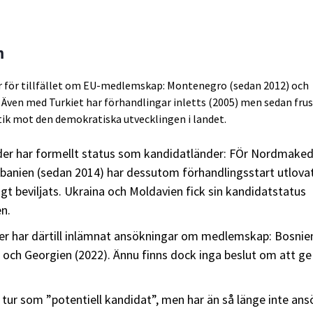
m
r för tillfället om EU-medlemskap: Montenegro (sedan 2012) och
 Även med Turkiet har förhandlingar inletts (2005) men sedan frus
tik mot den demokratiska utvecklingen i landet.
änder har formellt status som kandidatländer: FÖr Nordmake
lbanien (sedan 2014) har dessutom förhandlingsstart utlovat
igt beviljats. Ukraina och Moldavien fick sin kandidatstatus
n.
nder har därtill inlämnat ansökningar om medlemskap: Bosnie
 och Georgien (2022). Ännu finns dock inga beslut om att g
 tur som ”potentiell kandidat”, men har än så länge inte ans