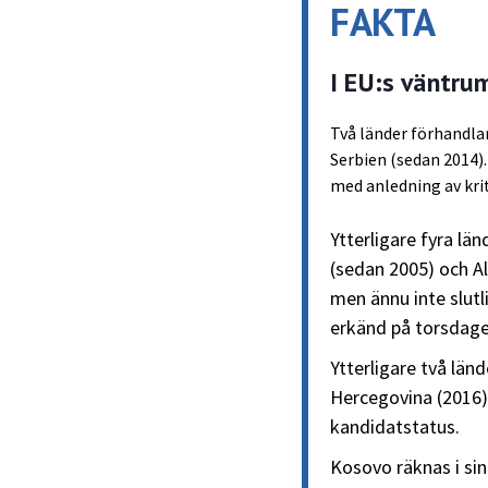
FAKTA
I EU:s väntru
Två länder förhandla
Serbien (sedan 2014).
med anledning av kri
Ytterligare fyra l
(sedan 2005) och A
men ännu inte slutl
erkänd på torsdage
Ytterligare två lä
Hercegovina (2016)
kandidatstatus.
Kosovo räknas i sin