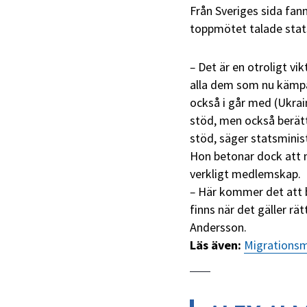
Från Sveriges sida fann
toppmötet talade stat
–
Det är en otroligt vik
alla dem som nu kämpar
också i går med (Ukrai
stöd, men också berätt
stöd, säger statsmini
Hon betonar dock att m
verkligt medlemskap.
–
Här kommer det att be
finns när det gäller r
Andersson.
Läs även:
Migrationsmi