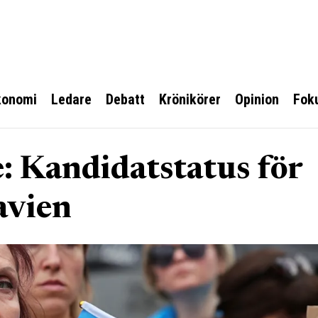
konomi
Ledare
Debatt
Krönikörer
Opinion
Fok
: Kandidatstatus för
avien