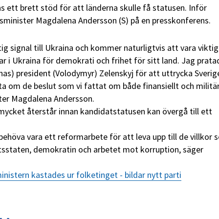
s ett brett stöd för att länderna skulle få statusen. Inför
sminister Magdalena Andersson (S) på en presskonferens.
tig signal till Ukraina och kommer naturligtvis att vara viktig
 i Ukraina för demokrati och frihet för sitt land. Jag prata
nas) president (Volodymyr) Zelenskyj för att uttrycka Sverig
a om de beslut som vi fattat om både finansiellt och militä
ster Magdalena Andersson.
ycket återstår innan kandidatstatusen kan övergå till ett
höva vara ett reformarbete för att leva upp till de villkor
ättsstaten, demokratin och arbetet mot korruption, säger
nistern kastades ur folketinget - bildar nytt parti