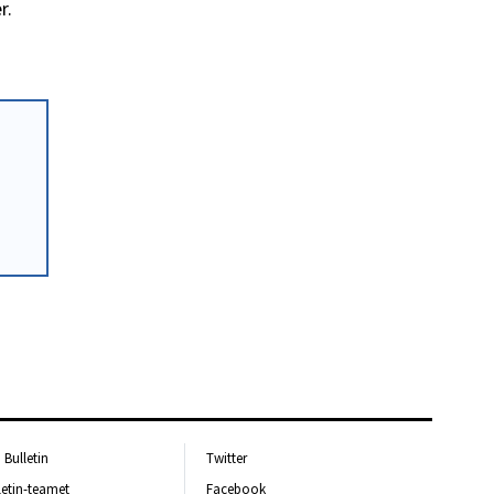
r.
Bulletin
Twitter
letin-teamet
Facebook