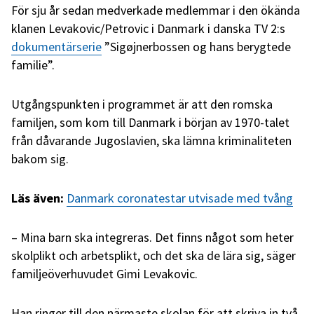
För sju år sedan medverkade medlemmar i den ökända
klanen Levakovic/Petrovic i Danmark i danska TV 2:s
dokumentärserie
”Sigøjnerbossen og hans berygtede
familie”.
Utgångspunkten i programmet är att den romska
familjen, som kom till Danmark i början av 1970-talet
från dåvarande Jugoslavien, ska lämna kriminaliteten
bakom sig.
Läs även:
Danmark coronatestar utvisade med tvång
– Mina barn ska integreras. Det finns något som heter
skolplikt och arbetsplikt, och det ska de lära sig, säger
familjeöverhuvudet Gimi Levakovic.
Han ringer till den närmaste skolan för att skriva in två