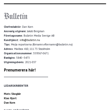
Chefredaktör:
Dan Korn
Ansvarig utgivare:
Jakob Bergman
Företagsnamn:
Bulletin Media Sverige AB
Kundtjänst:
info@bulletin.nu
Tips:
Mejla reportrarna (förnamn.efternamn@bulletin.nu)
Adress:
Mailbox 410, 111 73 Stockholm
Organisationsnummer:
559367-0671
Bankgiro:
5840–5473
Utgivningsbevis:
2021-037
Prenumerera här!
*********************************************
LEDARSKRIBENTER
Mats Skogkär
Klas Hjort
Dan Korn