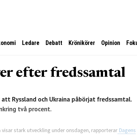
konomi
Ledare
Debatt
Krönikörer
Opinion
Fok
er efter fredssamtal
r att Ryssland och Ukraina påbörjat fredssamtal.
kring två procent.
a visar stark utveckling under onsdagen, rapporterar
Dagens