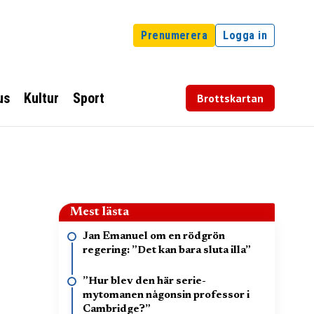
Prenumerera
Logga in
us
Kultur
Sport
Brottskartan
Mest lästa
Jan Emanuel om en rödgrön
regering: ”Det kan bara sluta illa”
”Hur blev den här serie-
mytomanen någonsin professor i
Cambridge?”