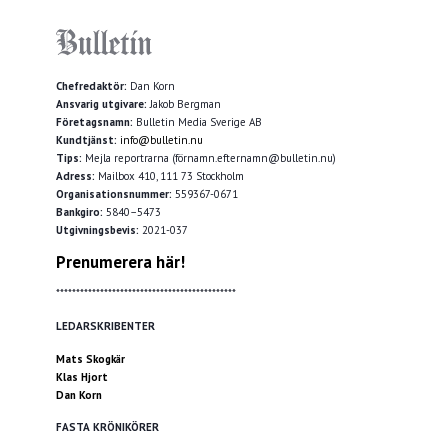
Chefredaktör:
Dan Korn
Ansvarig utgivare:
Jakob Bergman
Företagsnamn:
Bulletin Media Sverige AB
Kundtjänst:
info@bulletin.nu
Tips:
Mejla reportrarna (förnamn.efternamn@bulletin.nu)
Adress:
Mailbox 410, 111 73 Stockholm
Organisationsnummer:
559367-0671
Bankgiro:
5840–5473
Utgivningsbevis:
2021-037
Prenumerera här!
*********************************************
LEDARSKRIBENTER
Mats Skogkär
Klas Hjort
Dan Korn
FASTA KRÖNIKÖRER