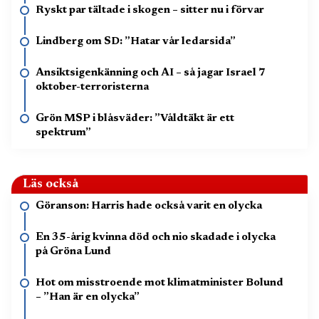
Ryskt par tältade i skogen – sitter nu i förvar
Lindberg om SD: ”Hatar vår ledarsida”
Ansiktsigenkänning och AI – så jagar Israel 7
oktober-terroristerna
Grön MSP i blåsväder: ”Våldtäkt är ett
spektrum”
Läs också
Göranson: Harris hade också varit en olycka
En 35-årig kvinna död och nio skadade i olycka
på Gröna Lund
Hot om misstroende mot klimatminister Bolund
– ”Han är en olycka”