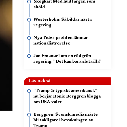
Skogkär: Med hudfärgen som
sköld
Westerholm: Så bildas nästa
regering
Nya Tider-profilen lämnar
nationaliströrelse
Jan Emanuel om en rödgrön
regering: ”Det kan bara sluta illa”
Läs också
”Trump är typiskt amerikansk” –
nu börjar Ronie Berggren blogga
om USA-valet
Berggren: Svensk media måste
bli sakligare i bevakningen av
Trump