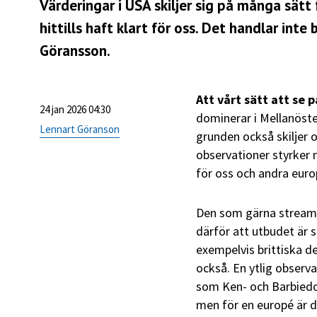
Värderingar i USA skiljer sig på många sätt 
hittills haft klart för oss. Det handlar int
Göransson.
Att vårt sätt att se 
24 jan 2026 04:30
dominerar i Mellanöster
Lennart Göranson
grunden också skiljer os
observationer styrker m
för oss och andra euro
Den som gärna streamar
därför att utbudet är s
exempelvis brittiska 
också. En ytlig observa
som Ken- och Barbiedoc
men för en europé är d