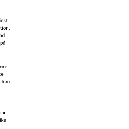
inst
tion,
vad
 på
tøre
te
 Iran
har
lika