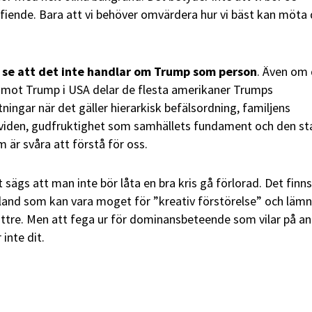
fiende. Bara att vi behöver omvärdera hur vi bäst kan möta
tt se att det inte handlar om Trump som person
. Även om
k mot Trump i USA delar de flesta amerikaner Trumps
ingar när det gäller hierarkisk befälsordning, familjens
ividen, gudfruktighet som samhällets fundament och den st
 är svåra att förstå för oss.
et sägs att man inte bör låta en bra kris gå förlorad. Det finns
rt land som kan vara moget för ”kreativ förstörelse” och läm
ättre. Men att fega ur för dominansbeteende som vilar på a
inte dit.