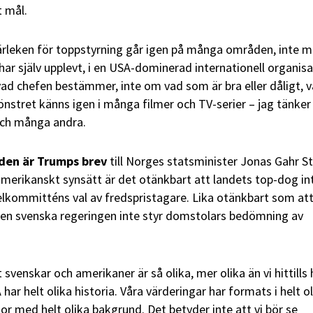
t mål.
rleken för toppstyrning går igen på många områden, inte m
har själv upplevt, i en USA-dominerad internationell organisa
ad chefen bestämmer, inte om vad som är bra eller dåligt, 
Mönstret känns igen i många filmer och TV-serier – jag tänker
och många andra.
den är Trumps brev
till Norges statsminister Jonas Gahr S
t amerikanskt synsätt är det otänkbart att landets top-dog in
lkommitténs val av fredspristagare. Lika otänkbart som att
den svenska regeringen inte styr domstolars bedömning av
 svenskar och amerikaner är så olika, mer olika än vi hittills 
har helt olika historia. Våra värderingar har formats i helt o
or med helt olika bakgrund. Det betyder inte att vi bör se