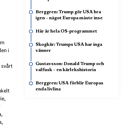
Berggren: Trump gör USA bra
igen – något Europa måste inse
Här är hela OS-programmet
som
Skogkär: Trumps USA har inga
den i
vänner
Gustavsson: Donald Trump och
 svårt
valfusk – en kärlekshistoria
Berggren: USA förblir Europas
nkelt
enda livlina
ie,
r
a,
a,