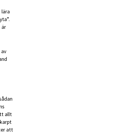
 lära
yta”.
 är
 av
mand
 sådan
ns
t allt
skarpt
er att