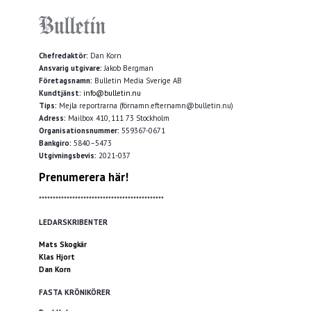
Chefredaktör:
Dan Korn
Ansvarig utgivare:
Jakob Bergman
Företagsnamn:
Bulletin Media Sverige AB
Kundtjänst:
info@bulletin.nu
Tips:
Mejla reportrarna (förnamn.efternamn@bulletin.nu)
Adress:
Mailbox 410, 111 73 Stockholm
Organisationsnummer:
559367-0671
Bankgiro:
5840–5473
Utgivningsbevis:
2021-037
Prenumerera här!
*********************************************
LEDARSKRIBENTER
Mats Skogkär
Klas Hjort
Dan Korn
FASTA KRÖNIKÖRER