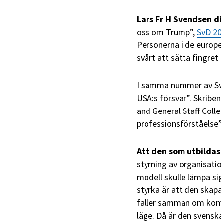
Lars Fr H Svendsen d
oss om Trump”,
SvD 20
Personerna i de europ
svårt att sätta fingret
I samma nummer av SvD
USA:s försvar”. Skribe
and General Staff Coll
professionsförståelse”
Att den som utbildas
styrning av organisatio
modell skulle lämpa si
styrka är att den skapa
faller samman om kommu
läge. Då är den svens