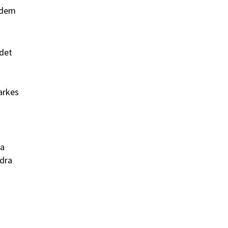
 dem
 det
arkes
na
ndra