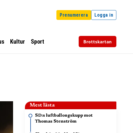
Prenumerera
Logga in
us
Kultur
Sport
Brottskartan
Mest lästa
SD:s luftballongskupp mot
Thomas Stenström