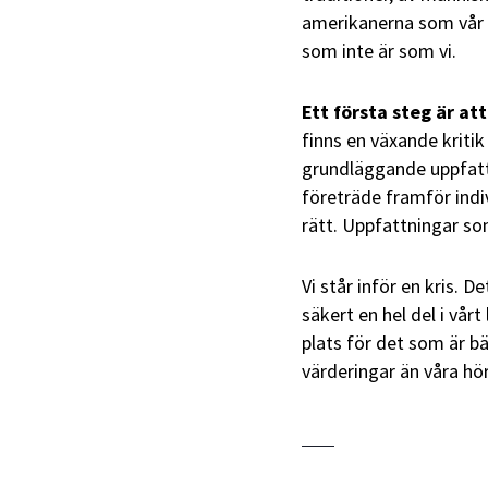
amerikanerna som vår 
som inte är som vi.
Ett första steg är a
finns en växande kriti
grundläggande uppfattn
företräde framför ind
rätt. Uppfattningar som
Vi står inför en kris. D
säkert en hel del i vå
plats för det som är b
värderingar än våra hör 