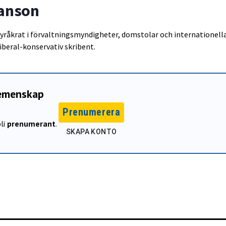
ranson
yråkrat i förvaltningsmyndigheter, domstolar och internationell
iberal-konservativ skribent.
gemenskap
Prenumerera
li
prenumerant
.
SKAPA KONTO