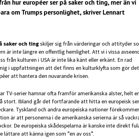
från hur européer ser på saker och ting, mer än vi
e bara om Trumps personlighet, skriver Lennart
på saker och ting
skiljer sig från värderingar och attityder 
n är inte längre en offentlig hemlighet. Att vi i vissa avseen
s från kulturen i USA är inte lika känt eller erkänt. En rad
ig i uppfattningen att det finns en kulturklyfta som gör det
péer att hantera den nuvarande krisen.
 TV-serier hamnar ofta framför amerikanska alster, helt e
å stort. Ibland går det fortfarande att hitta en europeisk ser
deckare. Tyskland och andra europeiska nationer förekomme
tion är att personerna i de amerikanska serierna är så vackr
kor. De europeiska skådespelarna är kanske inte direkt ful
e lättare att känna igen som ”en av oss”.