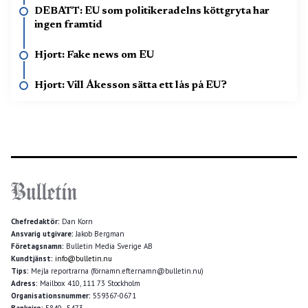
DEBATT: EU som politikeradelns köttgryta har
ingen framtid
Hjort: Fake news om EU
Hjort: Vill Åkesson sätta ett lås på EU?
Chefredaktör:
Dan Korn
Ansvarig utgivare:
Jakob Bergman
Företagsnamn:
Bulletin Media Sverige AB
Kundtjänst:
info@bulletin.nu
Tips:
Mejla reportrarna (förnamn.efternamn@bulletin.nu)
Adress:
Mailbox 410, 111 73 Stockholm
Organisationsnummer:
559367-0671
Bankgiro:
5840–5473