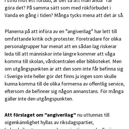
i strid mot ett förbud, är det så att man ändå ”får”
göra det? På samma sätt som med rökförbudet i
Vanda en gång i tiden? Många tycks mena att det är så.
Planerna på att införa av en ”angiverilag” har lett till
omfattande kritik och protester. Företrädare för olika
personalgrupper har menat att en sådan lag riskerar
leda till att människor inte längre kommer att våga
komma till skolan, vårdcentralen eller biblioteket. Men
om utgångspunkten är att den som inte får befinna sig
i Sverige inte heller gör det finns ju ingen som skulle
kunna komma till de olika formerna av offentlig service,
eftersom de befinner sig någon annanstans. För många
gäller inte den utgångspunkten.
Att förslaget om ”angiverilag”
nu uttunnas till
oigenkännlighet hyllas av riksdagspartier,