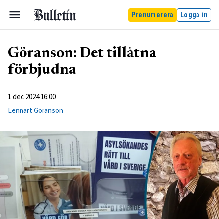
Prenumerera
Logga in
Göranson: Det tillåtna
förbjudna
1 dec 2024 16:00
Lennart Göranson