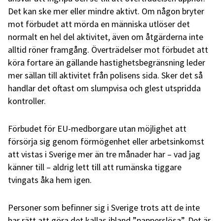
Det kan ske mer eller mindre aktivt. Om någon bryter
mot förbudet att mörda en människa utlöser det
normalt en hel del aktivitet, även om åtgärderna inte
alltid röner framgång. Överträdelser mot förbudet att
köra fortare än gällande hastighetsbegränsning leder
mer sällan till aktivitet från polisens sida. Sker det så
handlar det oftast om slumpvisa och glest utspridda
kontroller.
Förbudet för EU-medborgare utan möjlighet att
försörja sig genom förmögenhet eller arbetsinkomst
att vistas i Sverige mer än tre månader har – vad jag
känner till – aldrig lett till att rumänska tiggare
tvingats åka hem igen.
Personer som befinner sig i Sverige trots att de inte
har rätt att göra det kallas ibland ”papperslösa”. Det är