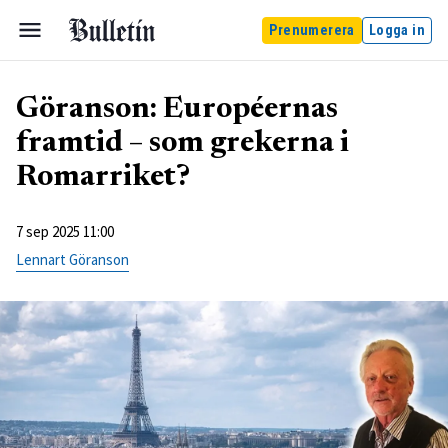
Prenumerera
Logga in
Göranson: Européernas
framtid – som grekerna i
Romarriket?
7 sep 2025 11:00
Lennart Göranson