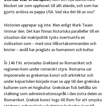
blocket ser som upphovet till allt elände, och som har
gjorts arvlösa av pappa USA. Vad ska det bli av oss?
Historien upprepar sig inte. Men enligt Mark Twain
rimmar den. Det kan finnas historiska paralleller till en
situation där maktpolitik tycks övertrumfa en
civilisation som – med sina tillkortakommanden och
brister – ändå har präglats av humanism och kultur.
År 146 f.Kr. erövrades Grekland av Romarriket och
regionen kom under romerskt styre. Romarna var
imponerade av grekernas konst och arkitektur och
under kejsartiden började man se upp till den grekiska
kulturen som en högkultur. Grekiskan fick behålla sin
ställning som administrationsspråk i den östra delen av
Romarriket. Grekisk konst togs till Rom för att smycka
städerna, och grekiska skulptörer lockades över till