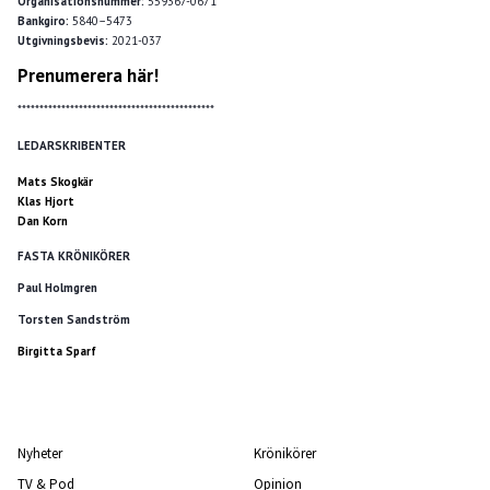
Organisationsnummer:
559367-0671
Bankgiro:
5840–5473
Utgivningsbevis:
2021-037
Prenumerera här!
*********************************************
LEDARSKRIBENTER
Mats Skogkär
Klas Hjort
Dan Korn
FASTA KRÖNIKÖRER
Paul Holmgren
Torsten Sandström
Birgitta Sparf
Nyheter
Krönikörer
TV & Pod
Opinion