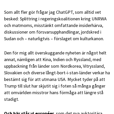
Som allt fler gör frågar jag ChatGPT, som alltid vet
besked: Splittring i regeringskoalitionen kring UNRWA
och matmoms, misstänkt omfattande insiderhärva,
diskussioner om försvarsupphandlingar, jordskred i
Sudan och – naturligtvis – förslaget om kulturkanon.
Den för mig allt överskuggande nyheten är något helt
annat, nämligen att Kina, Indien och Ryssland, med
uppbackning från länder som Nordkorea, Vitryssland,
Slovakien och diverse långt-bort-i-stan-länder verkar ha
bestämt sig för att utmana USA. Mycket tyder på att
Trump till slut har skjutit sig i foten så många gånger
att omvärlden misstror hans förmåga att längre stå
stadigt.
Och här står vi européer
, som det nya auktoritära