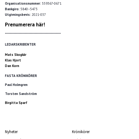
Organisationsnummer:
559367-0671
Bankgiro:
5840–5473
Utgivningsbevis:
2021-037
Prenumerera här!
*********************************************
LEDARSKRIBENTER
Mats Skogkär
Klas Hjort
Dan Korn
FASTA KRÖNIKÖRER
Paul Holmgren
Torsten Sandström
Birgitta Sparf
Nyheter
Krönikörer