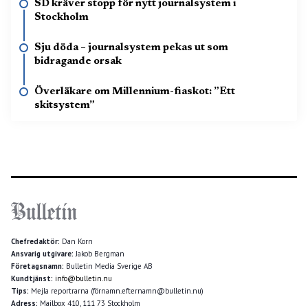
SD kräver stopp för nytt journalsystem i
Stockholm
Sju döda – journalsystem pekas ut som
bidragande orsak
Överläkare om Millennium-fiaskot: ”Ett
skitsystem”
Chefredaktör:
Dan Korn
Ansvarig utgivare:
Jakob Bergman
Företagsnamn:
Bulletin Media Sverige AB
Kundtjänst:
info@bulletin.nu
Tips:
Mejla reportrarna (förnamn.efternamn@bulletin.nu)
Adress:
Mailbox 410, 111 73 Stockholm