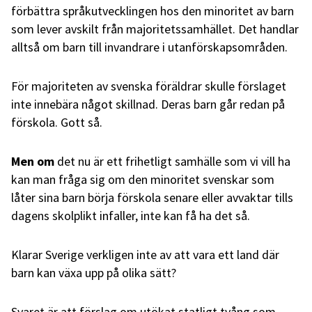
förbättra språkutvecklingen hos den minoritet av barn
som lever avskilt från majoritetssamhället. Det handlar
alltså om barn till invandrare i utanförskapsområden.
För majoriteten av svenska föräldrar skulle förslaget
inte innebära något skillnad. Deras barn går redan på
förskola. Gott så.
Men om
det nu är ett frihetligt samhälle som vi vill ha
kan man fråga sig om den minoritet svenskar som
låter sina barn börja förskola senare eller avvaktar tills
dagens skolplikt infaller, inte kan få ha det så.
Klarar Sverige verkligen inte av att vara ett land där
barn kan växa upp på olika sätt?
Svaret är att förslag om utökat statligt tvång som