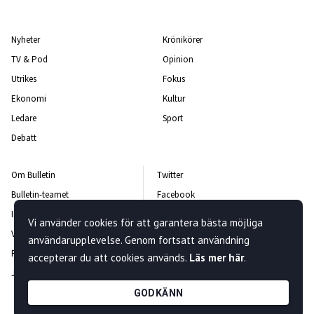
Nyheter
Krönikörer
TV & Pod
Opinion
Utrikes
Fokus
Ekonomi
Kultur
Ledare
Sport
Debatt
Om Bulletin
Twitter
Bulletin-teamet
Facebook
Integritetspolicy
Instagram
Vi använder cookies för att garantera bästa möjliga
Vanliga frågor och svar
Kontakta oss
användarupplevelse. Genom fortsatt användning
Rättelsepolicy
Nyhetsbrev
accepterar du att cookies används.
Läs mer här
.
Jobba hos oss
GODKÄNN