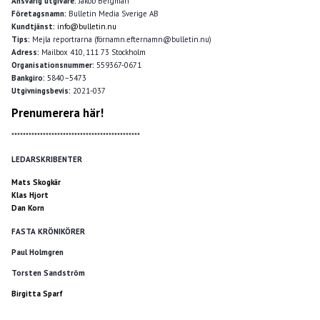
Ansvarig utgivare:
Jakob Bergman
Företagsnamn:
Bulletin Media Sverige AB
Kundtjänst:
info@bulletin.nu
Tips:
Mejla reportrarna (förnamn.efternamn@bulletin.nu)
Adress:
Mailbox 410, 111 73 Stockholm
Organisationsnummer:
559367-0671
Bankgiro:
5840–5473
Utgivningsbevis:
2021-037
Prenumerera här!
*********************************************
LEDARSKRIBENTER
Mats Skogkär
Klas Hjort
Dan Korn
FASTA KRÖNIKÖRER
Paul Holmgren
Torsten Sandström
Birgitta Sparf