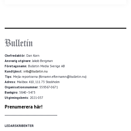
Chefredaktör:
Dan Korn
Ansvarig utgivare:
Jakob Bergman
Företagsnamn:
Bulletin Media Sverige AB
Kundtjänst:
info@bulletin.nu
Tips:
Mejla reportrarna (förnamn.efternamn@bulletin.nu)
Adress:
Mailbox 410, 111 73 Stockholm
Organisationsnummer:
559367-0671
Bankgiro:
5840–5473
Utgivningsbevis:
2021-037
Prenumerera här!
*********************************************
LEDARSKRIBENTER