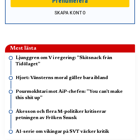
Prenumerera
SKAPA KONTO
Mest lästa
Ljunggren om V i regering: ”Skitsnack från
Tidölaget”
Hjort: Vänsterns moral gäller bara ibland
Pourmokhtari mot AiP-chefen: ”You can’t make
this shit up”
Åkesson och flera M-politiker kritiserar
petningen av Fröken Snusk
AI-serie om vikingar på SVT väcker kritik