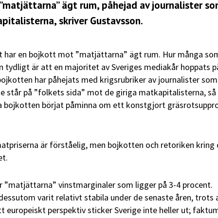
matjättarna” ägt rum, påhejad av journalister som
pitalisterna, skriver Gustavsson.
 har en bojkott mot ”matjättarna” ägt rum. Hur många so
en tydligt är att en majoritet av Sveriges mediakår hoppats p
jkotten har påhejats med krigsrubriker av journalister som
 står på ”folkets sida” mot de giriga matkapitalisterna, så t
a bojkotten börjat påminna om ett konstgjort gräsrotsuppro
tpriserna är förståelig, men bojkotten och retoriken kring 
et.
r ”matjättarna” vinstmarginaler som ligger på 3-4 procent.
essutom varit relativt stabila under de senaste åren, trots 
tt europeiskt perspektiv sticker Sverige inte heller ut; faktu