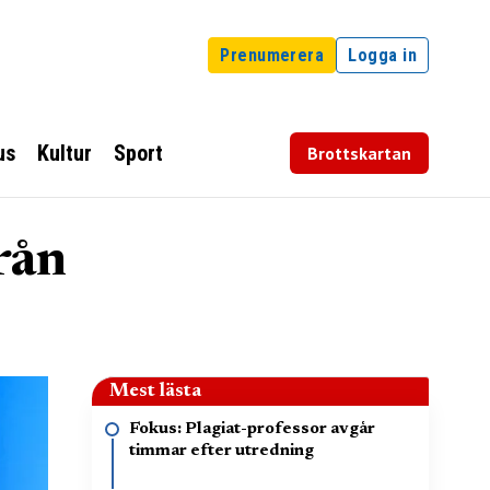
Prenumerera
Logga in
us
Kultur
Sport
Brottskartan
rån
Mest lästa
Fokus: Plagiat-professor avgår
timmar efter utredning