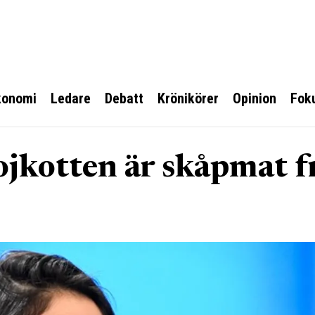
konomi
Ledare
Debatt
Krönikörer
Opinion
Fok
jkotten är skåpmat f