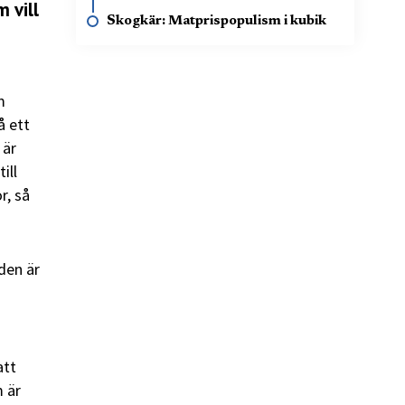
 vill
Skogkär: Matprispopulism i kubik
m
å ett
 är
ill
r, så
den är
att
m är