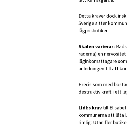
Detta kräver dock ins
Sverige sitter kommunp
lågprisbutiker.
Skälen varierar:
Rädsl
raderna) en nervositet
låginkomsttagare som b
anledningen till att k
Precis som med bostad
destruktiv kraft i ett
Lidl:s krav
till Elisab
kommunerna att låta Li
rimlig: Utan fler butike