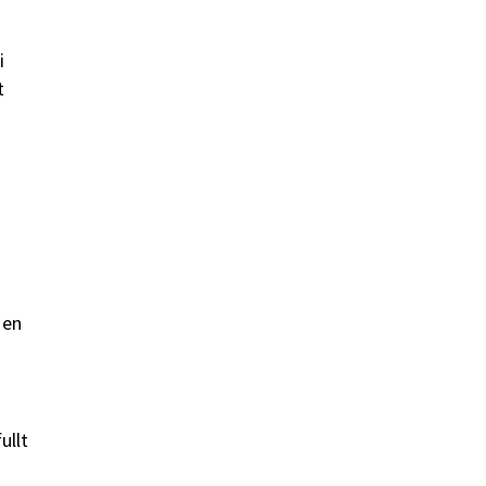
i
t
 en
ullt