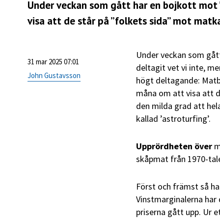
Under veckan som gått har en bojkott mot ”
visa att de står på ”folkets sida” mot matka
Under veckan som gått
31 mar 2025 07:01
deltagit vet vi inte, m
John Gustavsson
högt deltagande: Matbo
måna om att visa att de
den milda grad att hel
kallad ’astroturfing’.
Upprördheten över
ma
skåpmat från 1970-tal
Först och främst så ha
Vinstmarginalerna har d
priserna gått upp. Ur e