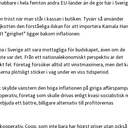
nabbare i hela femton andra EU-länder än de gör här i Sverig
n tröst när man står i kassan i butiken. Tyvärr så använder
otten den förståeliga ilskan för att importera Kamala Harr
 ”girighet” ligger bakom inflationen.
a i Sverige att vara mottagliga för budskapet, även om de
nte var det. Från ett nationalekonomiskt perspektiv är det
t fel. Företag försöker alltid att vinstmaximera, men det k
serna plötsligt sticker i väg under en viss tidsperiod.
 skyllde vänstern den höga inflationen på giriga affärspampa
perativ, företag som skulle drivas enligt kvasi-socialistisk 
juda ett bättre, billigare alternativ till profitörernas
kooperativ, Coop, som inte bara har högst priser utan också 