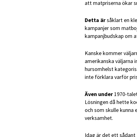
att matpriserna ökar s
Detta är
såklart en kle
kampanjer som matbojk
kampanjbudskap om att
Kanske kommer väljarn
amerikanska väljarna i
hursomhelst kategorisk
inte förklara varför pri
Även under
1970-talet
Lösningen då hette koo
och som skulle kunna erb
verksamhet.
Idag är det ett sådant 