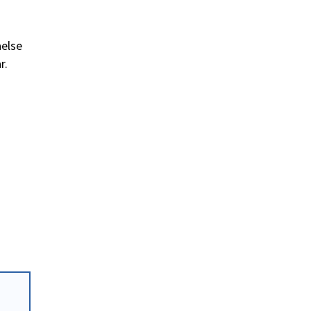
else
r.