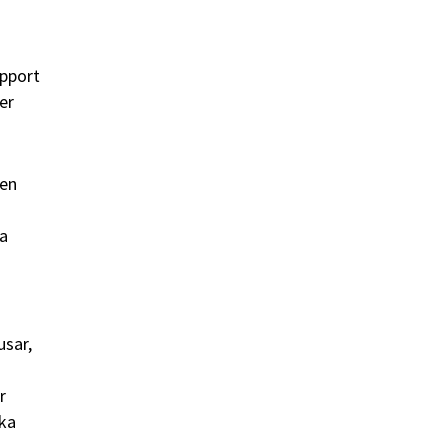
apport
er
gen
ka
usar,
r
ska