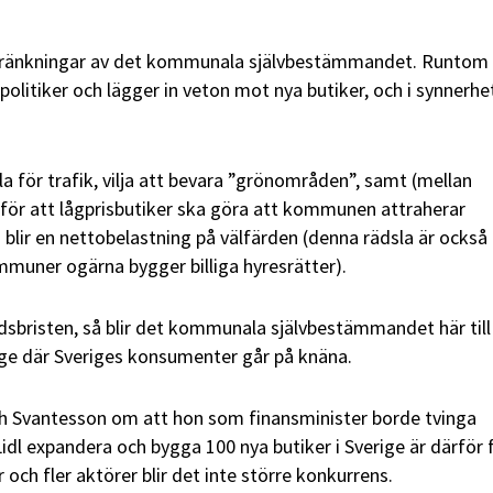
kränkningar av det kommunala självbestämmandet. Runtom 
olitiker och lägger in veton mot nya butiker, och i synnerhe
a för trafik, vilja att bevara ”grönområden”, samt (mellan
 för att lågprisbutiker ska göra att kommunen attraherar
lir en nettobelastning på välfärden (denna rädsla är också
ommuner ogärna bygger billiga hyresrätter).
sbristen, så blir det kommunala självbestämmandet här till
 läge där Sveriges konsumenter går på knäna.
eth Svantesson om att hon som finansminister borde tvinga
dl expandera och bygga 100 nya butiker i Sverige är därför f
r och fler aktörer blir det inte större konkurrens.