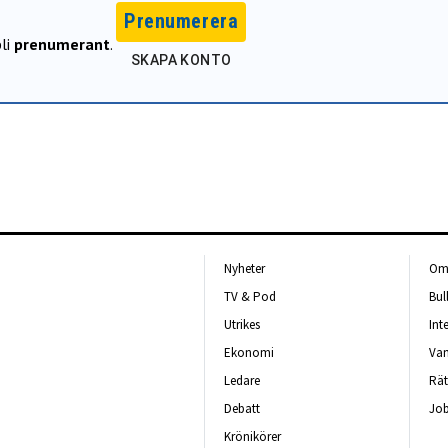
Prenumerera
li
prenumerant
.
SKAPA KONTO
Nyheter
Om 
TV & Pod
Bul
Utrikes
Int
Ekonomi
Van
Ledare
Rät
Debatt
Job
Krönikörer