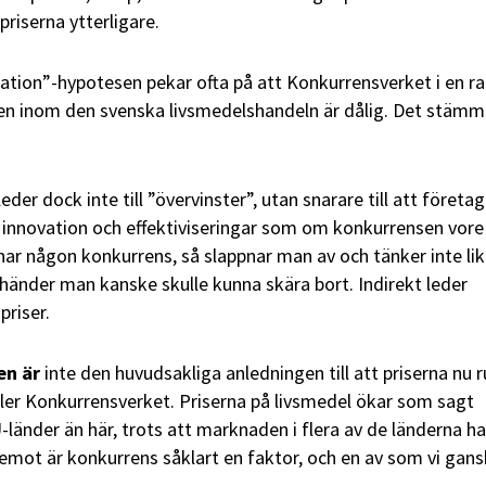
priserna ytterligare.
lation”-hypotesen pekar ofta på att Konkurrensverket i en r
en inom den svenska livsmedelshandeln är dålig. Det stämm
eder dock inte till ”övervinster”, utan snarare till att företa
ll innovation och effektiviseringar som om konkurrensen vore
har någon konkurrens, så slappnar man av och tänker inte li
händer man kanske skulle kunna skära bort. Indirekt leder
priser.
en är
inte den huvudsakliga anledningen till att priserna nu r
ller Konkurrensverket. Priserna på livsmedel ökar som sagt
-länder än här, trots att marknaden i flera av de länderna ha
emot är konkurrens såklart en faktor, och en av som vi gan