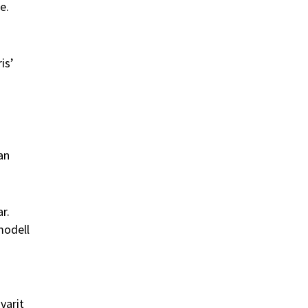
e.
is’
an
r.
modell
varit