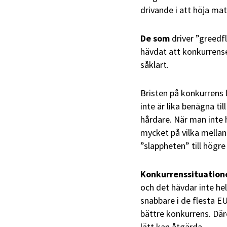
drivande i att höja mat
De som
driver ”greedf
hävdat att konkurrens
såklart.
Bristen på konkurrens l
inte är lika benägna ti
hårdare. När man inte 
mycket på vilka mellan
”slappheten” till högre 
Konkurrenssituation
och det hävdar inte he
snabbare i de flesta EU
bättre konkurrens. Där
lätt kan åtgärda.