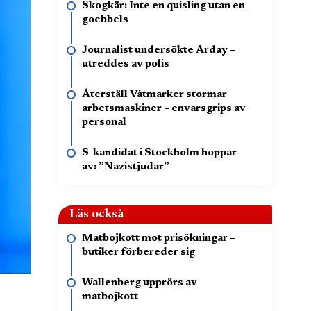
Skogkär: Inte en quisling utan en
goebbels
Journalist undersökte Arday –
utreddes av polis
Återställ Våtmarker stormar
arbetsmaskiner – envarsgrips av
personal
S-kandidat i Stockholm hoppar
av: ”Nazistjudar”
Läs också
Matbojkott mot prisökningar –
butiker förbereder sig
Wallenberg upprörs av
matbojkott