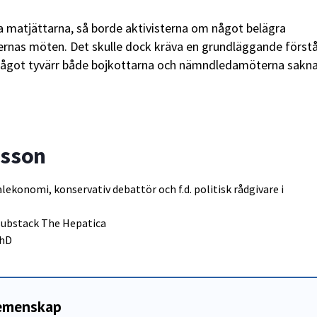
tta matjättarna, så borde aktivisterna om något belägra
as möten. Det skulle dock kräva en grundläggande förstå
något tyvärr både bojkottarna och nämndledamöterna sakna
vsson
alekonomi, konservativ debattör och f.d. politisk rådgivare i
 substack
The Hepatica
PhD
gemenskap