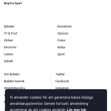
Birgitta Sparf
Nyheter
Krönikörer
TV & Pod
Opinion
Utrikes
Fokus
Ekonomi
Kultur
Ledare
Sport
Debatt
Om Bulletin
Twitter
Bulletin-teamet
Facebook
Integritetspolicy
Instagram
Vanliga frågor och svar
Kontakta oss
Vi använder cookies för att garantera bästa möjliga
Rättelsepolicy
Nyhetsbrev
användarupplevelse. Genom fortsatt användning
Jobba hos oss
accepterar du att cookies används.
Läs mer här
.