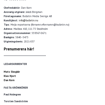
Chefredaktör:
Dan Korn
Ansvarig utgivare:
Jakob Bergman
Företagsnamn:
Bulletin Media Sverige AB
Kundtjänst:
info@bulletin.nu
Tips:
Mejla reportrarna (förnamn.efternamn@bulletin.nu)
Adress:
Mailbox 410, 111 73 Stockholm
Organisationsnummer:
559367-0671
Bankgiro:
5840–5473
Utgivningsbevis:
2021-037
Prenumerera här!
*********************************************
LEDARSKRIBENTER
Mats Skogkär
Klas Hjort
Dan Korn
FASTA KRÖNIKÖRER
Paul Holmgren
Torsten Sandström