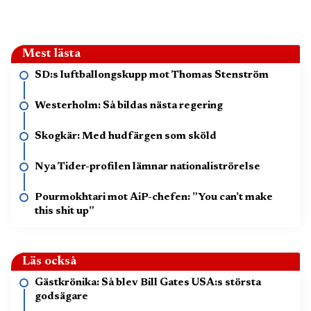
Mest lästa
SD:s luftballongskupp mot Thomas Stenström
Westerholm: Så bildas nästa regering
Skogkär: Med hudfärgen som sköld
Nya Tider-profilen lämnar nationaliströrelse
Pourmokhtari mot AiP-chefen: ”You can’t make
this shit up”
Läs också
Gästkrönika: Så blev Bill Gates USA:s största
godsägare