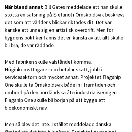
När bland annat
Bill Gates meddelade att han skulle
stötta en satsning på E-etanol i Örnsköldsvik beskrevs
det som att världens blickar riktades dit. Det var
kanske att unna sig en artistisk överdrift. Men för
bygdens politiker fanns det en känsla av att allt skulle
bli bra, de var räddade.
Med fabriken skulle välståndet komma.
Höginkomsttagare som betalar skatt, jobb i
servicesektorn och mycket annat. Projektet Flagship
One skulle ta Örnsköldsvik både in i framtiden och
ombord på den norrländska återindustrialiseringen.
Flagship One skulle bli början på att bygga ett
bioekonomiskt nav.
Men så blev det inte. I stället meddelade danska
Ørsted att det inte blir något. Projektet är nedlagt.