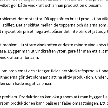
et, vilket gör både vindkraft och annan produktion olönsam.
problemet det motsatta. Då uppstår en brist i produktion vil
 i stället. Det är skiftet mellan de topparna och dalarna som
t mycket blir priset negativt, blåser det inte blir det jättedyrt
tt problem. Ju större vindkraften är desto mindre vind krävs 
rasa. Bygger man ut vindkraften ytterligare får man ett allt 
vindkraften är lönsam.
 om problemet och stänger tidvis ner vindkraftsproduktion
stnaderna gör det olönsamt att ha aktiv produktion. Under
iden som hade negativa priser.
a problem. Produktionen kan öka genom att man bygger fle
ersom produktionen kannibaliserar faller omsättningen. Ett 