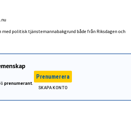
.nu
in med politisk tjänstemannabakgrund både från Riksdagen och
gemenskap
Prenumerera
li
prenumerant
.
SKAPA KONTO