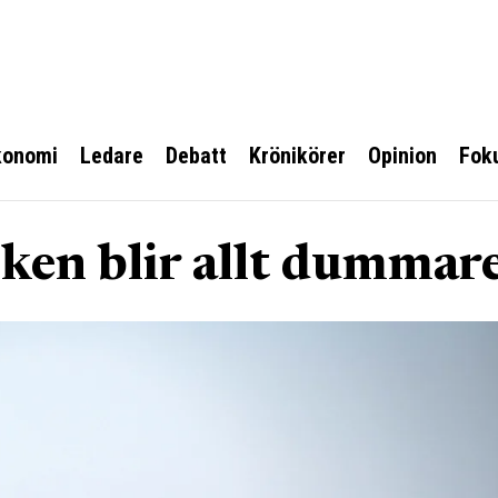
konomi
Ledare
Debatt
Krönikörer
Opinion
Fok
iken blir allt dummar