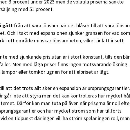
ed 3 procent under 2023 men de volatila priserna sänkte
säljning med 51 procent.
å gått
från att vara lönsam när det blåser till att vara lönsa
et. Och i takt med expansionen sjunker gränsen för vad som
rk i ett område minskar lönsamheten, vilket är lätt insett.
nte med sjunkande pris utan är i stort konstant, tills den blir
aller. Men med låga priser finns ingen motsvarande ökning.
 lampor eller tomkör ugnen för att elpriset är lågt.
till att det trots allt sker en expansion är ursprungsgarantier
år går inte att styra men det kan kontrolleras hur mycket hål
stemet. Därför kan man tuta på även när priserna är noll eft
rsprungsgarantier och hur mycket ström som har tillförts
vid en tidpunkt där ingen vill ha ström spelar ingen roll, man