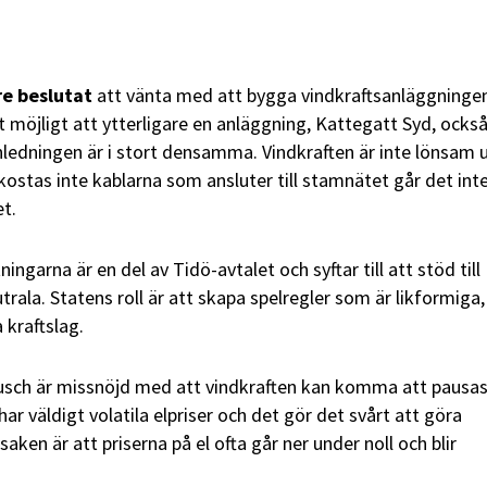
re beslutat
att vänta med att bygga vindkraftsanläggninge
t möjligt att ytterligare en anläggning, Kattegatt Syd, ocks
ledningen är i stort densamma. Vindkraften är inte lönsam 
kostas inte kablarna som ansluter till stamnätet går det inte
et.
ingarna är en del av Tidö-avtalet och syftar till att stöd till
utrala. Statens roll är att skapa spelregler som är likformiga,
 kraftslag.
usch är missnöjd med att vindkraften kan komma att pausa
har väldigt volatila elpriser och det gör det svårt att göra
aken är att priserna på el ofta går ner under noll och blir