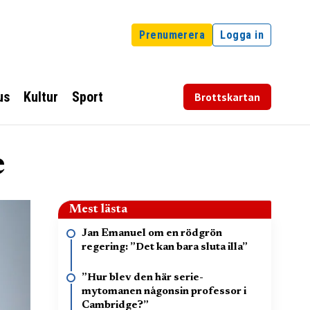
Prenumerera
Logga in
us
Kultur
Sport
Brottskartan
e
Mest lästa
Jan Emanuel om en rödgrön
regering: ”Det kan bara sluta illa”
”Hur blev den här serie-
mytomanen någonsin professor i
Cambridge?”