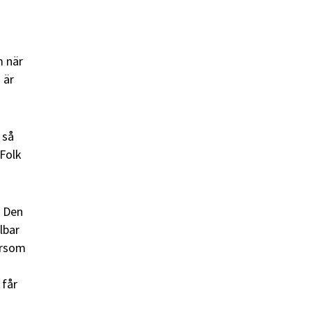
m när
 är
 så
 Folk
. Den
lbar
ersom
 får