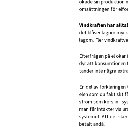
ökade sin produktion m
omsättningen för elför
Vindkraften har allts
det blåser lagom myck
lagom. Fler vindkraftve
Efterfrågan på el ökar i
dyr att konsumtionen f
tänder inte några extra
En del av förklaringen 
elen som du faktiskt f
ström som körs in i sy
man får intäkter via u
systemet. Att det sker 
betalt ändå.