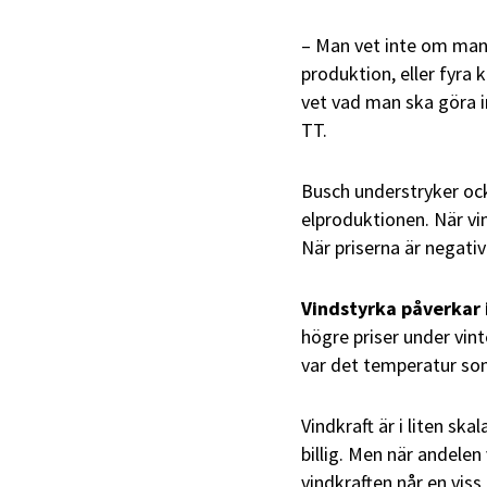
– Man vet inte om man s
produktion, eller fyra
vet vad man ska göra i
TT.
Busch understryker ocks
elproduktionen. När vind
När priserna är negativ
Vindstyrka påverkar 
högre priser under vin
var det temperatur som
Vindkraft är i liten sk
billig. Men när andele
vindkraften når en viss