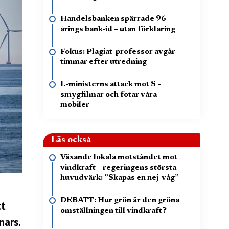
Handelsbanken spärrade 96-
årings bank-id – utan förklaring
Fokus: Plagiat-professor avgår
timmar efter utredning
L-ministerns attack mot S –
smygfilmar och fotar våra
mobiler
Läs också
Växande lokala motståndet mot
vindkraft – regeringens största
huvudvärk: ”Skapas en nej-våg”
DEBATT: Hur grön är den gröna
tt
omställningen till vindkraft?
nars.