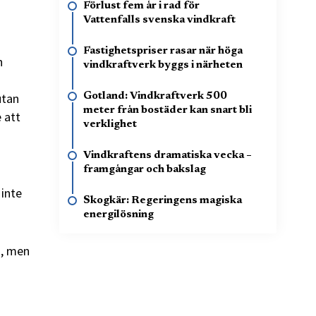
Förlust fem år i rad för
Vattenfalls svenska vindkraft
Fastighetspriser rasar när höga
n
vindkraftverk byggs i närheten
å
utan
Gotland: Vindkraftverk 500
meter från bostäder kan snart bli
 att
verklighet
Vindkraftens dramatiska vecka –
framgångar och bakslag
 inte
Skogkär: Regeringens magiska
energilösning
s, men