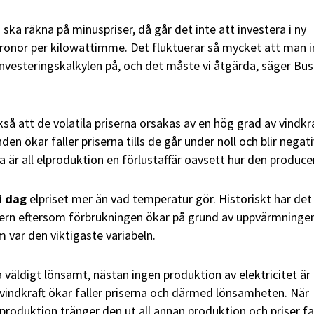
ka räkna på minuspriser, då går det inte att investera i ny
 kronor per kilowattimme. Det fluktuerar så mycket att man i
nvesteringskalkylen på, och det måste vi åtgärda, säger Busc
å att de volatila priserna orsakas av en hög grad av vindkra
en ökar faller priserna tills de går under noll och blir negati
a är all elproduktion en förlustaffär oavsett hur den produce
i dag
elpriset mer än vad temperatur gör. Historiskt har det 
tern eftersom förbrukningen ökar på grund av uppvärmninge
 var den viktigaste variabeln.
ala väldigt lönsamt, nästan ingen produktion av elektricitet är
n vindkraft ökar faller priserna och därmed lönsamheten. När
 produktion tränger den ut all annan produktion och priser fa