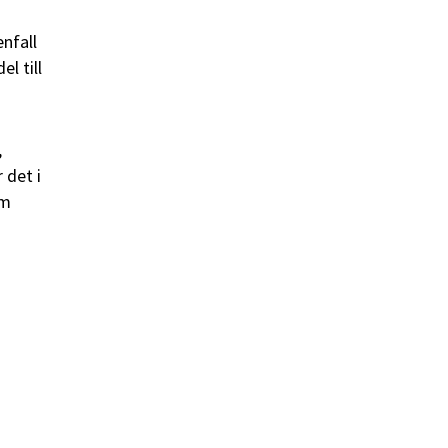
enfall
l till
,
 det i
am