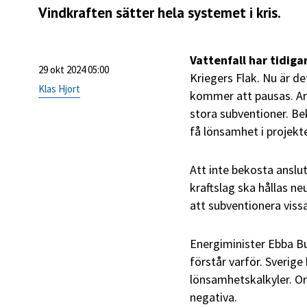
Vindkraften sätter hela systemet i kris.
Vattenfall har tidiga
29 okt 2024 05:00
Kriegers Flak. Nu är de
Klas Hjort
kommer att pausas. An
stora subventioner. Be
få lönsamhet i projekt
Att inte bekosta anslutn
kraftslag ska hållas ne
att subventionera vissa
Energiminister Ebba B
förstår varför. Sverige 
lönsamhetskalkyler. Ors
negativa.