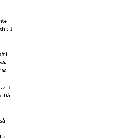
nte
h till
ft i
va.
ras.
varit
n. Då
 så
ller