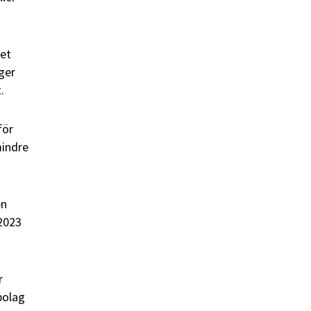
ket
 ger
.
för
mindre
en
 2023
r
bolag