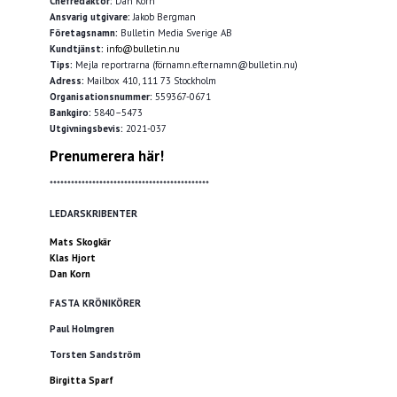
Chefredaktör:
Dan Korn
Ansvarig utgivare:
Jakob Bergman
Företagsnamn:
Bulletin Media Sverige AB
Kundtjänst:
info@bulletin.nu
Tips:
Mejla reportrarna (förnamn.efternamn@bulletin.nu)
Adress:
Mailbox 410, 111 73 Stockholm
Organisationsnummer:
559367-0671
Bankgiro:
5840–5473
Utgivningsbevis:
2021-037
Prenumerera här!
*********************************************
LEDARSKRIBENTER
Mats Skogkär
Klas Hjort
Dan Korn
FASTA KRÖNIKÖRER
Paul Holmgren
Torsten Sandström
Birgitta Sparf