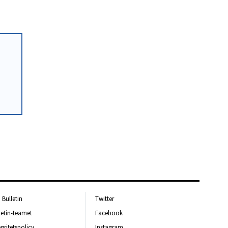
Bulletin
Twitter
letin-teamet
Facebook
egritetspolicy
Instagram