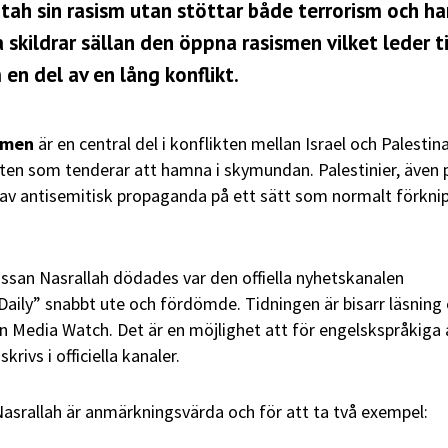
Fatah sin rasism utan stöttar både terrorism och ha
skildrar sällan den öppna rasismen vilket leder ti
en del av en lång konflikt.
smen
är en central del i konflikten mellan Israel och Palesti
kten som tenderar att hamna i skymundan. Palestinier, även 
 av antisemitisk propaganda på ett sätt som normalt förkni
ssan Nasrallah dödades var den offiella nyhetskanalen
 Daily” snabbt ute och fördömde. Tidningen är bisarr läsning
an Media Watch. Det är en möjlighet att för engelskspråkiga 
rivs i officiella kanaler.
asrallah är anmärkningsvärda och för att ta två exempel: