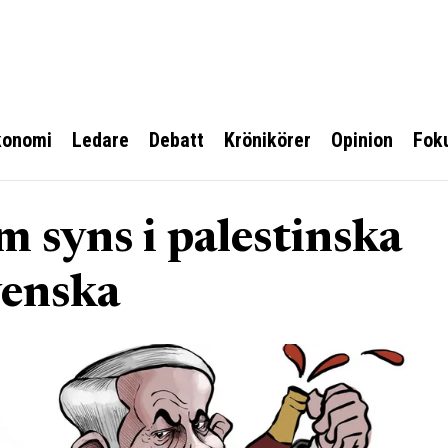
konomi
Ledare
Debatt
Krönikörer
Opinion
Fok
m syns i palestinska
venska