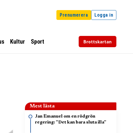
Prenumerera
Logga in
us
Kultur
Sport
Brottskartan
Mest lästa
Jan Emanuel om en rödgrön
regering: ”Det kan bara sluta illa”