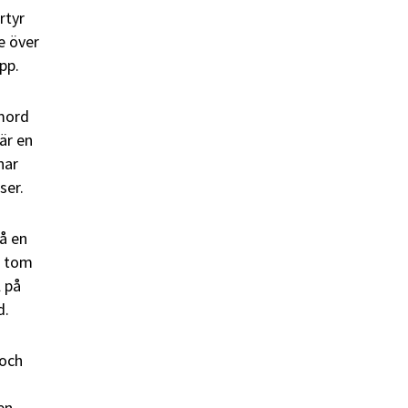
rtyr
e över
pp.
nmord
är en
nar
ser.
å en
n tom
l på
d.
 och
en