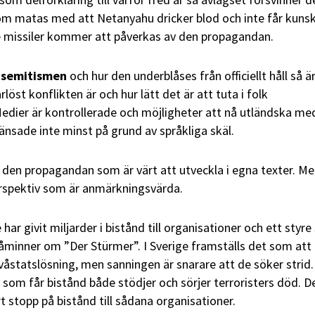
som matas med att Netanyahu dricker blod och inte får kuns
 missiler kommer att påverkas av den propagandan.
tisemitismen
och hur den underblåses från officiellt håll så ä
rlöst konflikten är och hur lätt det är att tuta i folk
Medier är kontrollerade och möjligheter att nå utländska me
ränsade inte minst på grund av språkliga skäl.
 den propagandan som är värt att utveckla i egna texter. Me
erspektiv som är anmärkningsvärda.
 har givit miljarder i bistånd till organisationer och ett styr
minner om ”Der Stürmer”. I Sverige framställs det som att
åstatslösning, men sanningen är snarare att de söker strid.
om får bistånd både stödjer och sörjer terroristers död. D
rt stopp på bistånd till sådana organisationer.