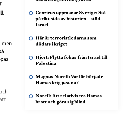
r
ll
Conricus uppmanar Sverige: Stå
på rätt sida av historien – stöd
Israel
Här är terroristledarna som
na men
dödats i kriget
på
ppas
Hjort: Flytta fokus från Israel till
Palestina
Magnus Norell: Varför började
Hamas krig just nu?
 och
Norell: Att relativisera Hamas
att
brott och göra sig blind