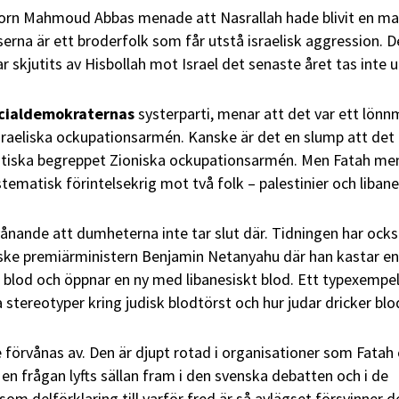
torn Mahmoud Abbas menade att Nasrallah hade blivit en ma
erna är ett broderfolk som får utstå israelisk aggression. D
 skjutits av Hisbollah mot Israel det senaste året tas inte u
ocialdemokraternas
systerparti, menar att det var ett lön
raeliska ockupationsarmén. Kanske är det en slump att det 
stiska begreppet Zioniska ockupationsarmén. Men Fatah me
ystematisk förintelsekrig mot två folk – palestinier och libane
vånande att dumheterna inte tar slut där. Tidningen har ocks
liske premiärministern Benjamin Netanyahu där han kastar e
 blod och öppnar en ny med libanesiskt blod. Ett typexempe
 stereotyper kring judisk blodtörst och hur judar dricker blo
förvånas av. Den är djupt rotad i organisationer som Fatah
en frågan lyfts sällan fram i den svenska debatten och i de
om delförklaring till varför fred är så avlägset försvinner d