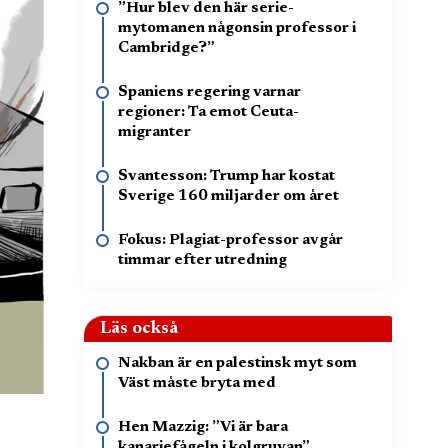
”Hur blev den här serie-
mytomanen någonsin professor i
Cambridge?”
Spaniens regering varnar
regioner: Ta emot Ceuta-
migranter
Svantesson: Trump har kostat
Sverige 160 miljarder om året
Fokus: Plagiat-professor avgår
timmar efter utredning
Läs också
Nakban är en palestinsk myt som
Väst måste bryta med
Hen Mazzig: ”Vi är bara
kanariefågeln i kolgruvan”