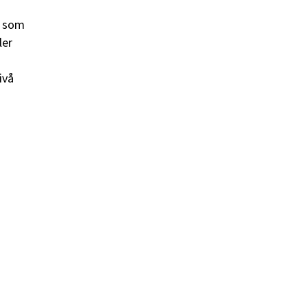
i som
ler
ivå