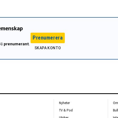
gemenskap
Prenumerera
li
prenumerant
.
SKAPA KONTO
Nyheter
Om 
TV & Pod
Bul
Utrikes
Int