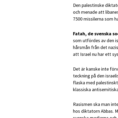
Den palestinske dikta
och menade att libanes
7500 missilerna som har
Fatah, de svenska s
som utfördes av den is
hårsmån från det nazi
att Israel nu har ett s
Det är kanske inte för
teckning på den israe
flaska med palestinskt
klassiska antisemitiska
Rasismen ska man inte 
hos diktatorn Abbas. M
svenska medierna och s