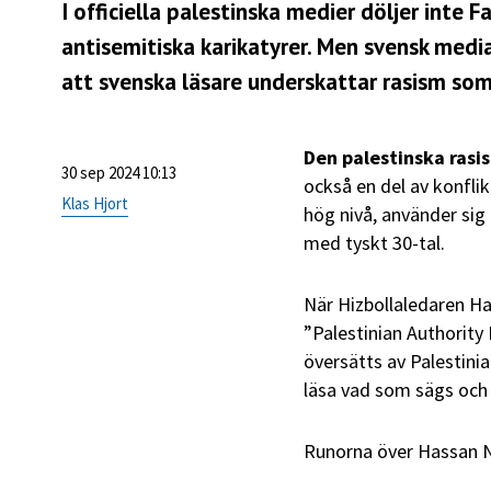
I officiella palestinska medier döljer inte 
antisemitiska karikatyrer. Men svensk media 
att svenska läsare underskattar rasism som 
Den palestinska rasi
30 sep 2024 10:13
också en del av konfli
Klas Hjort
hög nivå, använder sig
med tyskt 30-tal.
När Hizbollaledaren Ha
”Palestinian Authority
översätts av Palestini
läsa vad som sägs och sk
Runorna över Hassan N