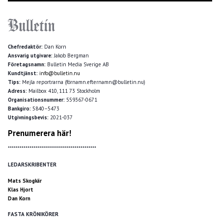
Chefredaktör:
Dan Korn
Ansvarig utgivare:
Jakob Bergman
Företagsnamn:
Bulletin Media Sverige AB
Kundtjänst:
info@bulletin.nu
Tips:
Mejla reportrarna (förnamn.efternamn@bulletin.nu)
Adress:
Mailbox 410, 111 73 Stockholm
Organisationsnummer:
559367-0671
Bankgiro:
5840–5473
Utgivningsbevis:
2021-037
Prenumerera här!
*********************************************
LEDARSKRIBENTER
Mats Skogkär
Klas Hjort
Dan Korn
FASTA KRÖNIKÖRER