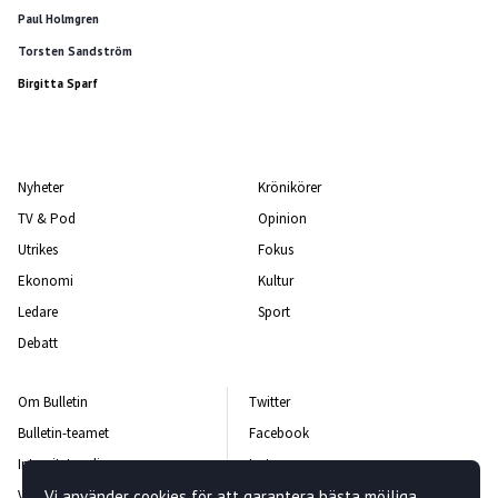
Paul Holmgren
Torsten Sandström
Birgitta Sparf
Nyheter
Krönikörer
TV & Pod
Opinion
Utrikes
Fokus
Ekonomi
Kultur
Ledare
Sport
Debatt
Om Bulletin
Twitter
Bulletin-teamet
Facebook
Integritetspolicy
Instagram
Vi använder cookies för att garantera bästa möjliga
Vanliga frågor och svar
Kontakta oss