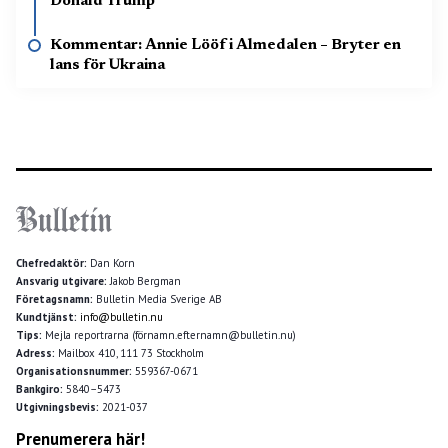
Donald Trump
Kommentar: Annie Lööf i Almedalen – Bryter en
lans för Ukraina
Chefredaktör:
Dan Korn
Ansvarig utgivare:
Jakob Bergman
Företagsnamn:
Bulletin Media Sverige AB
Kundtjänst:
info@bulletin.nu
Tips:
Mejla reportrarna (förnamn.efternamn@bulletin.nu)
Adress:
Mailbox 410, 111 73 Stockholm
Organisationsnummer:
559367-0671
Bankgiro:
5840–5473
Utgivningsbevis:
2021-037
Prenumerera här!