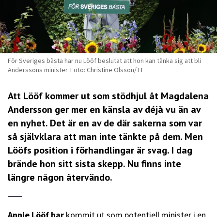
För Sveriges bästa har nu Lööf beslutat att hon kan tänka sig att bli
Anderssons minister. Foto: Christine Olsson/TT
Att Lööf kommer ut som stödhjul åt Magdalena
Andersson ger mer en känsla av déjà vu än av
en nyhet. Det är en av de där sakerna som var
så självklara att man inte tänkte på dem. Men
Lööfs position i förhandlingar är svag. I dag
brände hon sitt sista skepp. Nu finns inte
längre någon återvändo.
Annie Lööf har
kommit ut som potentiell minister i en