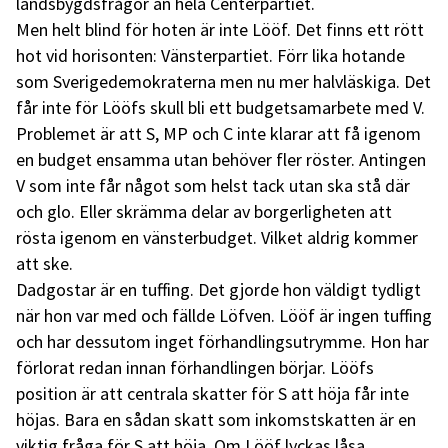
landsbygdsfrågor än hela Centerpartiet.
Men helt blind för hoten är inte Lööf. Det finns ett rött
hot vid horisonten: Vänsterpartiet. Förr lika hotande
som Sverigedemokraterna men nu mer halvläskiga. Det
får inte för Lööfs skull bli ett budgetsamarbete med V.
Problemet är att S, MP och C inte klarar att få igenom
en budget ensamma utan behöver fler röster. Antingen
V som inte får något som helst tack utan ska stå där
och glo. Eller skrämma delar av borgerligheten att
rösta igenom en vänsterbudget. Vilket aldrig kommer
att ske.
Dadgostar är en tuffing. Det gjorde hon väldigt tydligt
när hon var med och fällde Löfven. Lööf är ingen tuffing
och har dessutom inget förhandlingsutrymme. Hon har
förlorat redan innan förhandlingen börjar. Lööfs
position är att centrala skatter för S att höja får inte
höjas. Bara en sådan skatt som inkomstskatten är en
viktig fråga för S att höja. Om Lööf lyckas låsa