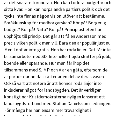
är det snarare förundran. Hon kan förlora budgetar och
sitta kvar. Hon kan norpa andra partiers politik och det
tycks inte finnas någon vision utöver att bestämma.
Språkkunskap för medborgarskap? Kör på! Borgerlig
budget? Kör på! Nato? Kör på! Principlösheten har
upphöjts till princip. Det går att få en Andersson med
precis vilken politik man vill. Bara den är populär just nu.
Men Lööf är inte gratis. Hon har röda linjer. Det får inte
bli samarbete med SD. Inte heller höjda skatter på jobb,
boende eller sparande. Hur man får ihop det
tillsammans med S, MP och V är en gåta, eftersom de
är partier där höjda skatter är en del av deras väsen.
Också värt att notera är att hennes röda linjer inte
inkluderar något för landsbygden. Det är verkligen
konstigt när Kristdemokraterna nyligen lanserat ett
landsbygdsförbund med Staffan Danielsson i ledningen.
För många har han ensam mer trovärdighet i