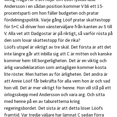
Andersson i en sådan position kommer V bli ett 15-
procentsparti om hon fäller budgeten och pratar
fördelningspolitik. Varje gång Lööf pratar skattestopp
för S+C så driver hon vänsterväljare från kanten av S till
V. Alla vet att Dadgostar är på riktigt, så varför rösta på
den som lovar skattestopp för de rika?
Lööfs utspel är viktigt av tre skäl. Det första är att det
inte längre går att inbilla sig att C är mitten och kanske
kommer hem till borgerligheten. Det är en viktig och
ärlig varudeklaration som antagligen kommer kosta
lite röster. Men hatten av för ärligheten. Det andra är
att Annie Lööf får bekräfta för alla vem hon är och vad
hon vill. Det är mer viktigt för henne. Hon vill stå på ett
örlogsskepp med Andersson och vara arg. Och sitta
med henne på en av taburetterna kring
regeringsbordet. Det sista är att detta löser Lööfs
framtid. Var tredje väljare har lämnat C sedan förra