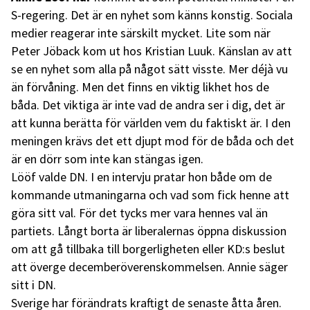
S-regering. Det är en nyhet som känns konstig. Sociala
medier reagerar inte särskilt mycket. Lite som när
Peter Jöback kom ut hos Kristian Luuk. Känslan av att
se en nyhet som alla på något sätt visste. Mer déjà vu
än förvåning. Men det finns en viktig likhet hos de
båda. Det viktiga är inte vad de andra ser i dig, det är
att kunna berätta för världen vem du faktiskt är. I den
meningen krävs det ett djupt mod för de båda och det
är en dörr som inte kan stängas igen.
Lööf valde DN. I en intervju pratar hon både om de
kommande utmaningarna och vad som fick henne att
göra sitt val. För det tycks mer vara hennes val än
partiets. Långt borta är liberalernas öppna diskussion
om att gå tillbaka till borgerligheten eller KD:s beslut
att överge decemberöverenskommelsen. Annie säger
sitt i DN.
Sverige har förändrats kraftigt de senaste åtta åren.