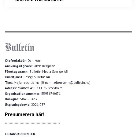
mot den fria kulturen”
Chefredaktör:
Dan Korn
Ansvarig utgivare:
Jakob Bergman
Företagsnamn:
Bulletin Media Sverige AB
Kundtjänst:
info@bulletin.nu
Tips:
Mejla reportrarna (förnamn.efternamn@bulletin.nu)
Adress:
Mailbox 410, 111 73 Stockholm
Organisationsnummer:
559367-0671
Bankgiro:
5840–5473
Utgivningsbevis:
2021-037
Prenumerera här!
*********************************************
LEDARSKRIBENTER