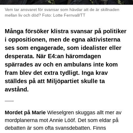
Vem tar ansvaret för svansar som hävdar att de är skillnaden
mellan liv och död? Foto: Lotte Fernvall/TT
Många försöker klistra svansar på politiker
i oppositionen, men de egna aktivisterna
ses som engagerade, som idealister eller
desperata. När E4:an häromdagen
spärrades av och en ambulans inte kom
fram blev det extra tydligt. Inga krav
ställdes på att Miljöpartiet skulle ta
avstånd.
Mordet på Marie
Wieselgren skuggas allt mer av
mordplanerna mot Annie Lööf. Det som eldar på
debatten är som ofta svansdebatten. Finns