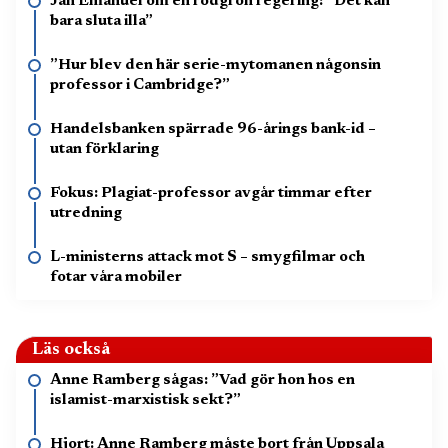
Jan Emanuel om en rödgrön regering: ”Det kan
bara sluta illa”
”Hur blev den här serie-mytomanen någonsin
professor i Cambridge?”
Handelsbanken spärrade 96-årings bank-id –
utan förklaring
Fokus: Plagiat-professor avgår timmar efter
utredning
L-ministerns attack mot S – smygfilmar och
fotar våra mobiler
Läs också
Anne Ramberg sågas: ”Vad gör hon hos en
islamist-marxistisk sekt?”
Hjort: Anne Ramberg måste bort från Uppsala