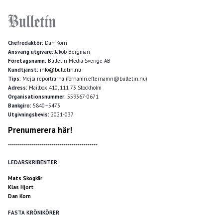
Chefredaktör:
Dan Korn
Ansvarig utgivare:
Jakob Bergman
Företagsnamn:
Bulletin Media Sverige AB
Kundtjänst:
info@bulletin.nu
Tips:
Mejla reportrarna (förnamn.efternamn@bulletin.nu)
Adress:
Mailbox 410, 111 73 Stockholm
Organisationsnummer:
559367-0671
Bankgiro:
5840–5473
Utgivningsbevis:
2021-037
Prenumerera här!
*********************************************
LEDARSKRIBENTER
Mats Skogkär
Klas Hjort
Dan Korn
FASTA KRÖNIKÖRER