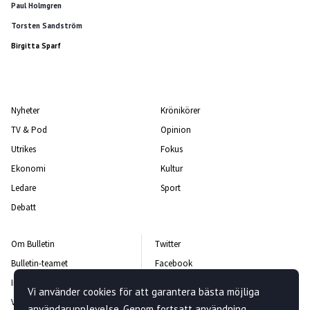
Paul Holmgren
Torsten Sandström
Birgitta Sparf
Nyheter
Krönikörer
TV & Pod
Opinion
Utrikes
Fokus
Ekonomi
Kultur
Ledare
Sport
Debatt
Om Bulletin
Twitter
Bulletin-teamet
Facebook
Integritetspolicy
Instagram
Vi använder cookies för att garantera bästa möjliga
Vanliga frågor och svar
Kontakta oss
användarupplevelse. Genom fortsatt användning