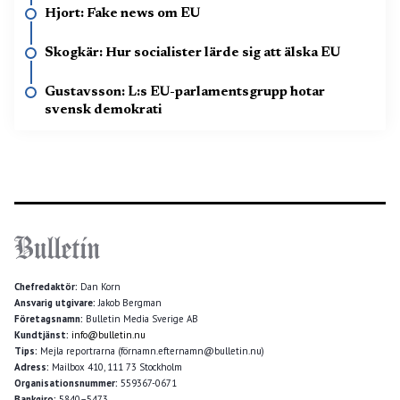
Hjort: Fake news om EU
Skogkär: Hur socialister lärde sig att älska EU
Gustavsson: L:s EU-parlamentsgrupp hotar
svensk demokrati
Chefredaktör:
Dan Korn
Ansvarig utgivare:
Jakob Bergman
Företagsnamn:
Bulletin Media Sverige AB
Kundtjänst:
info@bulletin.nu
Tips:
Mejla reportrarna (förnamn.efternamn@bulletin.nu)
Adress:
Mailbox 410, 111 73 Stockholm
Organisationsnummer:
559367-0671
Bankgiro:
5840–5473