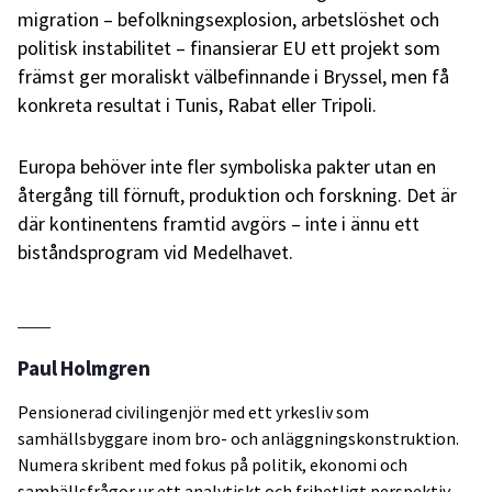
migration – befolkningsexplosion, arbetslöshet och
politisk instabilitet – finansierar EU ett projekt som
främst ger moraliskt välbefinnande i Bryssel, men få
konkreta resultat i Tunis, Rabat eller Tripoli.
Europa behöver inte fler symboliska pakter utan en
återgång till förnuft, produktion och forskning. Det är
där kontinentens framtid avgörs – inte i ännu ett
biståndsprogram vid Medelhavet.
Paul Holmgren
Pensionerad civilingenjör med ett yrkesliv som
samhällsbyggare inom bro- och anläggningskonstruktion.
Numera skribent med fokus på politik, ekonomi och
samhällsfrågor ur ett analytiskt och frihetligt perspektiv.