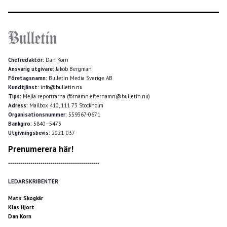
Chefredaktör:
Dan Korn
Ansvarig utgivare:
Jakob Bergman
Företagsnamn:
Bulletin Media Sverige AB
Kundtjänst:
info@bulletin.nu
Tips:
Mejla reportrarna (förnamn.efternamn@bulletin.nu)
Adress:
Mailbox 410, 111 73 Stockholm
Organisationsnummer:
559367-0671
Bankgiro:
5840–5473
Utgivningsbevis:
2021-037
Prenumerera här!
*********************************************
LEDARSKRIBENTER
Mats Skogkär
Klas Hjort
Dan Korn