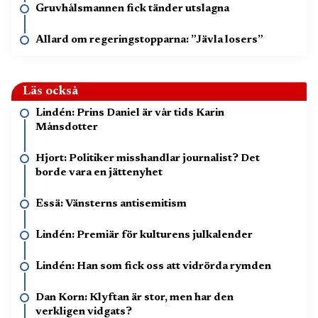
Gruvhålsmannen fick tänder utslagna
Allard om regeringstopparna: ”Jävla losers”
Läs också
Lindén: Prins Daniel är vår tids Karin
Månsdotter
Hjort: Politiker misshandlar journalist? Det
borde vara en jättenyhet
Essä: Vänsterns antisemitism
Lindén: Premiär för kulturens julkalender
Lindén: Han som fick oss att vidrörda rymden
Dan Korn: Klyftan är stor, men har den
verkligen vidgats?