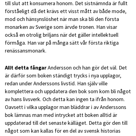
till slut att konsumera honom. Det sistnämnda är fullt
förståeligt då det krävs ett visst mått av både mode,
mod och hänsynslöshet när man ska bli den första
monarken av Sverige som ärvde tronen. Han visar
också en otrolig briljans när det gäller intellektuell
förmåga. Han var på många sätt vår första riktiga
renässansmonark.
Allt detta fångar
Andersson och han gör det väl. Det
är därför som boken ständigt trycks i nya upplagor,
redan under Anderssons livstid. Han själv ville
komplettera och uppdatera den bok som kom bli något
av hans livsverk. Och detta kan ingen ta ifrån honom.
Oavsett i vilka upplagor man bläddrar i av Anderssons
bok lämnas man med intrycket att boken alltid är
uppdaterad till det senaste källäget. Detta gör den till
något som kan kallas för en del av svensk historias