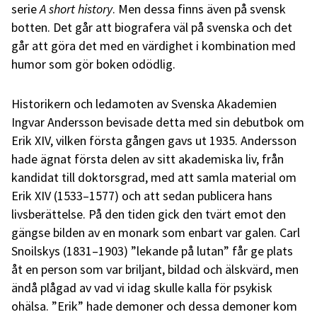
serie
A short history
. Men dessa finns även på svensk
botten. Det går att biografera väl på svenska och det
går att göra det med en värdighet i kombination med
humor som gör boken odödlig.
Historikern och ledamoten av Svenska Akademien
Ingvar Andersson bevisade detta med sin debutbok om
Erik XIV, vilken första gången gavs ut 1935. Andersson
hade ägnat första delen av sitt akademiska liv, från
kandidat till doktorsgrad, med att samla material om
Erik XIV (1533–1577) och att sedan publicera hans
livsberättelse. På den tiden gick den tvärt emot den
gängse bilden av en monark som enbart var galen. Carl
Snoilskys (1831–1903) ”lekande på lutan” får ge plats
åt en person som var briljant, bildad och älskvärd, men
ändå plågad av vad vi idag skulle kalla för psykisk
ohälsa. ”Erik” hade demoner och dessa demoner kom