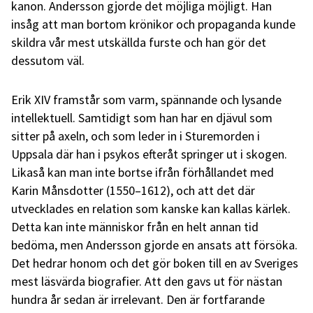
kanon. Andersson gjorde det möjliga möjligt. Han
insåg att man bortom krönikor och propaganda kunde
skildra vår mest utskällda furste och han gör det
dessutom väl.
Erik XIV framstår som varm, spännande och lysande
intellektuell. Samtidigt som han har en djävul som
sitter på axeln, och som leder in i Sturemorden i
Uppsala där han i psykos efteråt springer ut i skogen.
Likaså kan man inte bortse ifrån förhållandet med
Karin Månsdotter (1550–1612), och att det där
utvecklades en relation som kanske kan kallas kärlek.
Detta kan inte människor från en helt annan tid
bedöma, men Andersson gjorde en ansats att försöka.
Det hedrar honom och det gör boken till en av Sveriges
mest läsvärda biografier. Att den gavs ut för nästan
hundra år sedan är irrelevant. Den är fortfarande