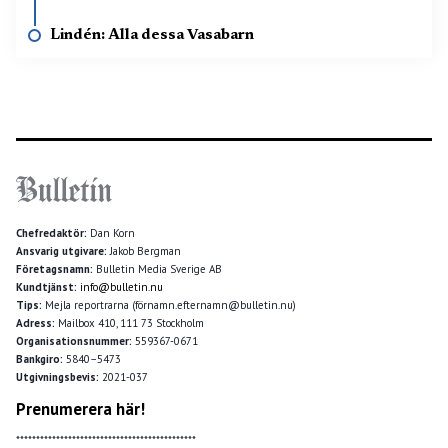
Lindén: Alla dessa Vasabarn
Chefredaktör:
Dan Korn
Ansvarig utgivare:
Jakob Bergman
Företagsnamn:
Bulletin Media Sverige AB
Kundtjänst:
info@bulletin.nu
Tips:
Mejla reportrarna (förnamn.efternamn@bulletin.nu)
Adress:
Mailbox 410, 111 73 Stockholm
Organisationsnummer:
559367-0671
Bankgiro:
5840–5473
Utgivningsbevis:
2021-037
Prenumerera här!
*********************************************