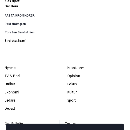
Klas Hjort
Dan Korn
FASTA KRÖNIKÖRER
Paul Holmgren
Torsten Sandström
Birgitta Sparf
Nyheter
Krönikörer
TV & Pod
Opinion
Utrikes
Fokus
Ekonomi
Kultur
Ledare
Sport
Debatt
Om Bulletin
Twitter