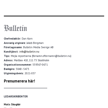
Chefredaktör:
Dan Korn
Ansvarig utgivare:
Jakob Bergman
Företagsnamn:
Bulletin Media Sverige AB
Kundtjänst:
info@bulletin.nu
Tips:
Mejla reportrarna (förnamn.efternamn@bulletin.nu)
Adress:
Mailbox 410, 111 73 Stockholm
Organisationsnummer:
559367-0671
Bankgiro:
5840–5473
Utgivningsbevis:
2021-037
Prenumerera här!
*********************************************
LEDARSKRIBENTER
Mats Skogkär