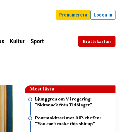
Prenumerera
Logga in
us
Kultur
Sport
Brottskartan
Mest lästa
Ljunggren om V i regering:
”Skitsnack från Tidölaget”
Pourmokhtari mot AiP-chefen:
”You can’t make this shit up”