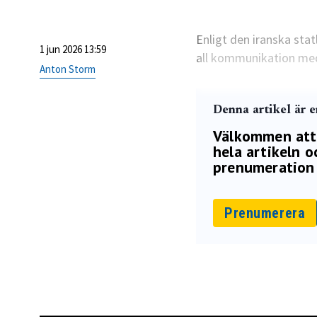
Enligt den iranska st
1 jun 2026 13:59
all kommunikation med 
Anton Storm
Denna artikel är 
Välkommen att p
hela artikeln oc
prenumeration 
Prenumerera