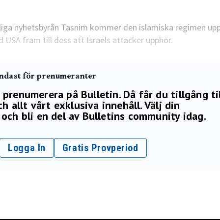
atliga nyhetsbyrån Tasnim kommer den islamiska regimen up
USA fram till dess att Israels attacker upphör.
endast för prenumeranter
renumerera på Bulletin. Då får du tillgång ti
h allt vårt exklusiva innehåll. Välj din
och bli en del av Bulletins community idag.
Logga In
Gratis Provperiod