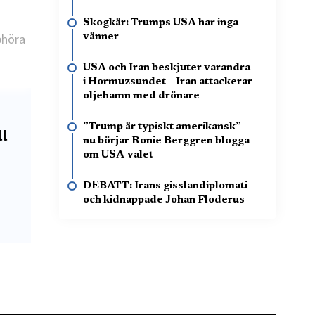
Skogkär: Trumps USA har inga
phöra
vänner
USA och Iran beskjuter varandra
i Hormuzsundet – Iran attackerar
oljehamn med drönare
”Trump är typiskt amerikansk” –
ll
nu börjar Ronie Berggren blogga
om USA-valet
DEBATT: Irans gisslandiplomati
och kidnappade Johan Floderus