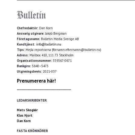
Chefredaktör:
Dan Korn
Ansvarig utgivare:
Jakob Bergman
Företagsnamn:
Bulletin Media Sverige AB
Kundtjänst:
info@bulletin.nu
Tips:
Mejla reportrarna (förnamn.efternamn@bulletin.nu)
Adress:
Mailbox 410, 111 73 Stockholm
Organisationsnummer:
559367-0671
Bankgiro:
5840–5473
Utgivningsbevis:
2021-037
Prenumerera här!
*********************************************
LEDARSKRIBENTER
Mats Skogkär
Klas Hjort
Dan Korn
FASTA KRÖNIKÖRER