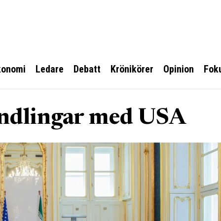
konomi
Ledare
Debatt
Krönikörer
Opinion
Fok
andlingar med USA