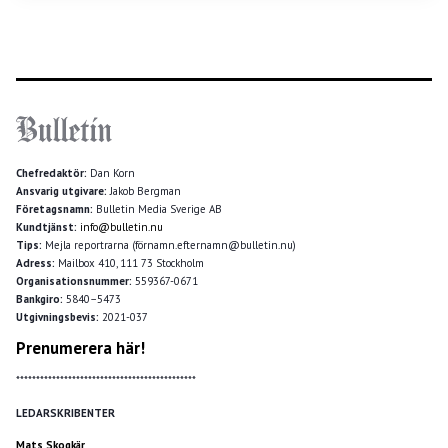
Chefredaktör:
Dan Korn
Ansvarig utgivare:
Jakob Bergman
Företagsnamn:
Bulletin Media Sverige AB
Kundtjänst:
info@bulletin.nu
Tips:
Mejla reportrarna (förnamn.efternamn@bulletin.nu)
Adress:
Mailbox 410, 111 73 Stockholm
Organisationsnummer:
559367-0671
Bankgiro:
5840–5473
Utgivningsbevis:
2021-037
Prenumerera här!
*********************************************
LEDARSKRIBENTER
Mats Skogkär