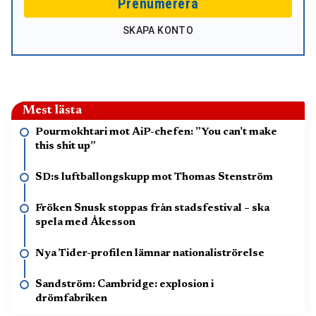
Prenumerera
SKAPA KONTO
Mest lästa
Pourmokhtari mot AiP-chefen: ”You can’t make
this shit up”
SD:s luftballongskupp mot Thomas Stenström
Fröken Snusk stoppas från stadsfestival – ska
spela med Åkesson
Nya Tider-profilen lämnar nationaliströrelse
Sandström: Cambridge: explosion i
drömfabriken