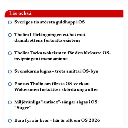
Läs också
Sveriges tio största guldhopp i OS
Tholin: I förlängningen ett hot mot
damidrottens fortsatta existens
Tholin: Tacka wokeismen för den blekaste OS-
invigningen i mannaminne
Svenskarna lugna – trots smitta i OS-byn
Pontus Tholin om första OS-veckan:
Wokeismen fortsätter skörda unga offer
Miljövänliga ”antisex”-sängar sågas i OS:
”Suger”
Bara fyra år kvar – här är allt om OS 2026