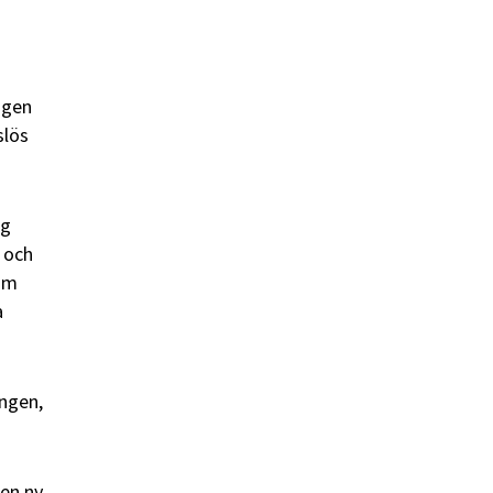
igen
slös
ig
 och
nom
a
ingen,
en ny