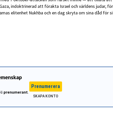
Gaza, indoktrinerad att förakta Israel och världens judar, för
 Hamas elitenhet Nukhba och en dag skryta om sina dåd för s
gemenskap
Prenumerera
li
prenumerant
.
SKAPA KONTO