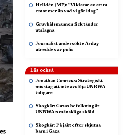
Helldén (MP): ”Vi klarar av att ta
emot mer än vad vi gör idag”
Gruvhålsmannen fick tänder
utslagna
Journalist undersökte Arday –
utreddes av polis
Läs också
Jonathan Conricus: Strategiskt
misstag att inte avslöja UNRWA
tidigare
Skogkär: Gazas befolkning är
UNRWA:s mänskliga sköld
Skogkär: På jakt efter skjutna
es
barn i Gaza