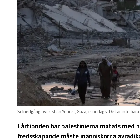
Solnedgång över Khan Younis, Gaza, i söndags. Det är inte ba
I årtionden har palestinierna matats med h
fredsskapande måste människorna avradika