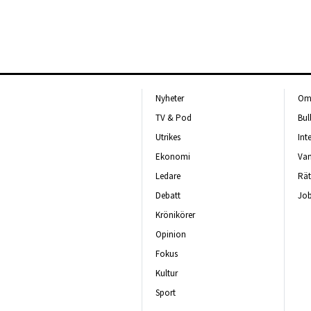
Nyheter
Om 
TV & Pod
Bul
Utrikes
Int
Ekonomi
Van
Ledare
Rät
Debatt
Job
Krönikörer
Opinion
Fokus
Kultur
Sport