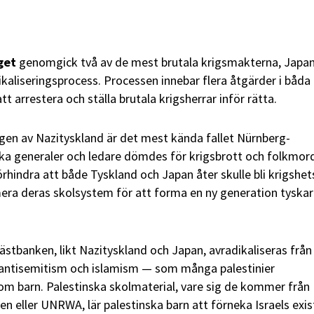
iget
genomgick två av de mest brutala krigsmakterna, Japa
ikaliseringsprocess. Processen innebar flera åtgärder i båda
tt arrestera och ställa brutala krigsherrar inför rätta.
ngen av Nazityskland är det mest kända fallet Nürnberg-
ka generaler och ledare dömdes för krigsbrott och folkmor
örhindra att både Tyskland och Japan åter skulle bli krigshe
mera deras skolsystem för att forma en ny generation tyskar
stbanken, likt Nazityskland och Japan, avradikaliseras från
 antisemitism och islamism — som många palestinier
som barn. Palestinska skolmaterial, vare sig de kommer från
n eller UNRWA, lär palestinska barn att förneka Israels exis