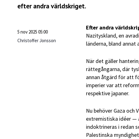
efter andra världskriget.
Efter andra världskr
5 nov 2025 05:00
Nazityskland, en avrad
Christoffer Jonsson
länderna, bland annat a
När det gäller hanteri
rättegångarna, där tys
annan åtgärd för att f
imperier var att refor
respektive japaner.
Nu behöver Gaza och Vä
extremistiska idéer —
indoktrineras i redan 
Palestinska myndighete