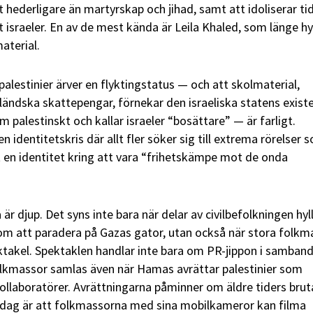
t hederligare än martyrskap och jihad, samt att idoliserar ti
israeler. En av de mest kända är Leila Khaled, som länge hyl
aterial.
palestinier ärver en flyktingstatus — och att skolmaterial,
ländska skattepengar, förnekar den israeliska statens exist
om palestinskt och kallar israeler “bosättare” — är farligt.
identitetskris där allt fler söker sig till extrema rörelser 
en identitet kring att vara “frihetskämpe mot de onda
är djup. Det syns inte bara när delar av civilbefolkningen hyl
m att paradera på Gazas gator, utan också när stora folkm
takel. Spektaklen handlar inte bara om PR-jippon i samban
olkmassor samlas även när Hamas avrättar palestinier som
kollaboratörer. Avrättningarna påminner om äldre tiders brut
i dag är att folkmassorna med sina mobilkameror kan filma