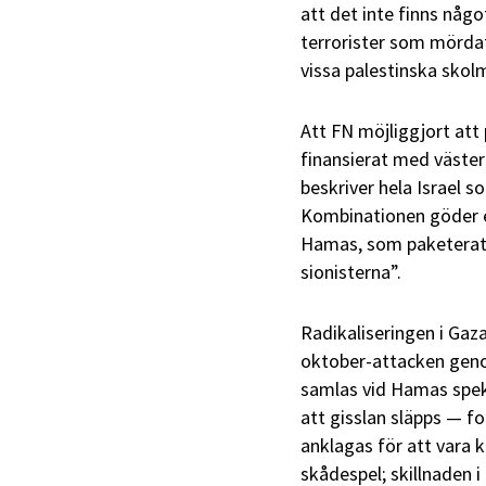
att det inte finns någo
terrorister som mördat 
vissa palestinska skolm
Att FN möjliggjort att 
finansierat med väster
beskriver hela Israel s
Kombinationen göder en 
Hamas, som paketerat 
sionisterna”.
Radikaliseringen i Gaza 
oktober-attacken geno
samlas vid Hamas spek
att gisslan släpps — f
anklagas för att vara 
skådespel; skillnaden 