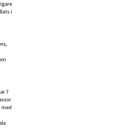
digare
lats i
ens,
som
lar 7
assor
d med
ala