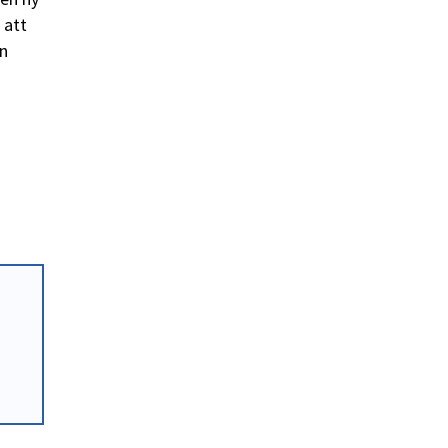
 att
in