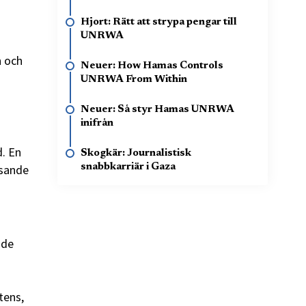
Hjort: Rätt att strypa pengar till
UNRWA
n och
Neuer: How Hamas Controls
UNRWA From Within
Neuer: Så styr Hamas UNRWA
inifrån
d. En
Skogkär: Journalistisk
tsande
snabbkarriär i Gaza
 de
tens,