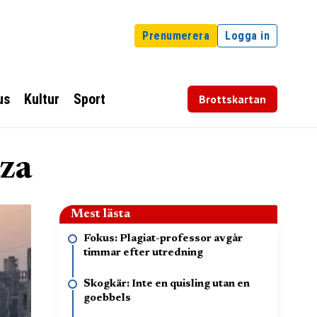
Prenumerera
Logga in
us
Kultur
Sport
Brottskartan
aza
Mest lästa
Fokus: Plagiat-professor avgår
timmar efter utredning
Skogkär: Inte en quisling utan en
goebbels