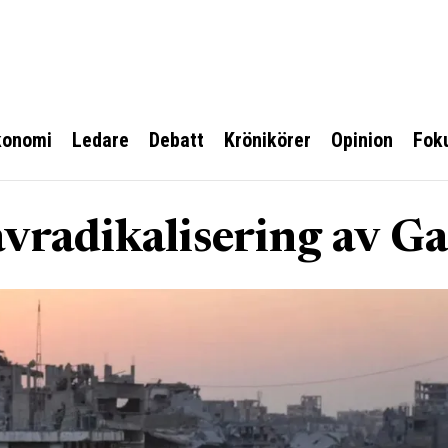
konomi
Ledare
Debatt
Krönikörer
Opinion
Fok
avradikalisering av G