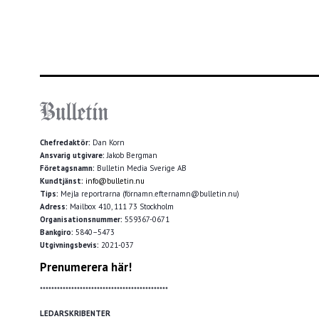
Chefredaktör:
Dan Korn
Ansvarig utgivare:
Jakob Bergman
Företagsnamn:
Bulletin Media Sverige AB
Kundtjänst:
info@bulletin.nu
Tips:
Mejla reportrarna (förnamn.efternamn@bulletin.nu)
Adress:
Mailbox 410, 111 73 Stockholm
Organisationsnummer:
559367-0671
Bankgiro:
5840–5473
Utgivningsbevis:
2021-037
Prenumerera här!
*********************************************
LEDARSKRIBENTER