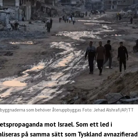
ra byggnaderna som behöver återuppbyggas Foto: Jehad Alshrafi/AP/TT
etspropaganda mot Israel. Som ett led i
liseras på samma sätt som Tyskland avnazifierad