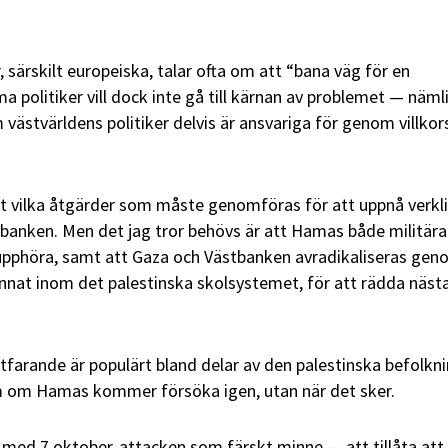
, särskilt europeiska, talar ofta om att “bana väg för en
a politiker vill dock inte gå till kärnan av problemet — näml
västvärldens politiker delvis är ansvariga för genom villkor
t vilka åtgärder som måste genomföras för att uppnå verkl
tbanken. Men det jag tror behövs är att Hamas både militära
upphöra, samt att Gaza och Västbanken avradikaliseras ge
annat inom det palestinska skolsystemet, för att rädda näst
tfarande är populärt bland delar av den palestinska befolkn
om om Hamas kommer försöka igen, utan när det sker.
d 7 oktober-attacken som färskt minne — att tillåta att 