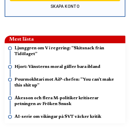
SKAPA KONTO
Mest lästa
Ljunggren om V i regering: ”Skitsnack från
Tidölaget”
Hjort: Vänsterns moral gäller bara ibland
Pourmokhtari mot AiP-chefen: ”You can’t make
this shit up”
Åkesson och flera M-politiker kritiserar
petningen av Fröken Snusk
AI-serie om vikingar på SVT väcker kritik