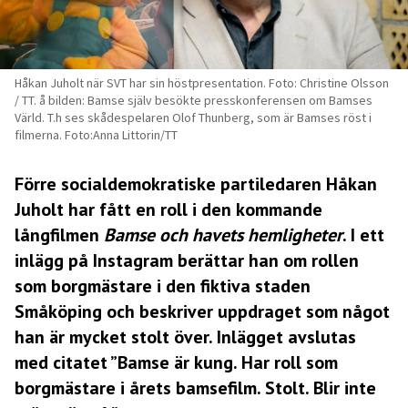
Håkan Juholt när SVT har sin höstpresentation. Foto: Christine Olsson
/ TT. å bilden: Bamse själv besökte presskonferensen om Bamses
Värld. T.h ses skådespelaren Olof Thunberg, som är Bamses röst i
filmerna. Foto:Anna Littorin/TT
Förre socialdemokratiske partiledaren Håkan
Juholt har fått en roll i den kommande
långfilmen
Bamse och havets hemligheter
. I ett
inlägg på Instagram berättar han om rollen
som borgmästare i den fiktiva staden
Småköping och beskriver uppdraget som något
han är mycket stolt över. Inlägget avslutas
med citatet ”Bamse är kung. Har roll som
borgmästare i årets bamsefilm. Stolt. Blir inte