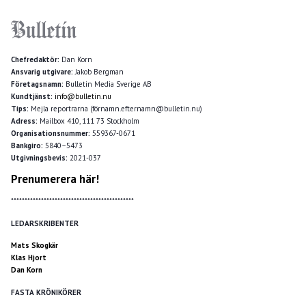
Chefredaktör:
Dan Korn
Ansvarig utgivare:
Jakob Bergman
Företagsnamn:
Bulletin Media Sverige AB
Kundtjänst:
info@bulletin.nu
Tips:
Mejla reportrarna (förnamn.efternamn@bulletin.nu)
Adress:
Mailbox 410, 111 73 Stockholm
Organisationsnummer:
559367-0671
Bankgiro:
5840–5473
Utgivningsbevis:
2021-037
Prenumerera här!
*********************************************
LEDARSKRIBENTER
Mats Skogkär
Klas Hjort
Dan Korn
FASTA KRÖNIKÖRER