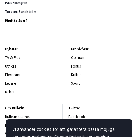
Paul Holmgren
Torsten Sandström
Birgitta Sparf
Nyheter
Krönikörer
TV & Pod
Opinion
Utrikes
Fokus
Ekonomi
Kultur
Ledare
Sport
Debatt
Om Bulletin
Twitter
Bulletin-teamet
Facebook
Integritetspolicy
Instagram
Vi använder cookies för att garantera bästa möjliga
Vanliga frågor och svar
Kontakta oss
användarupplevelse. Genom fortsatt användning