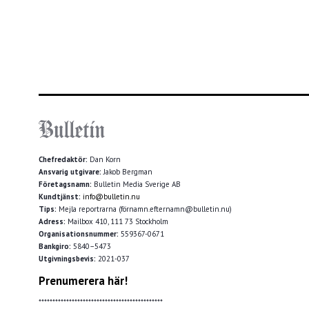
Chefredaktör:
Dan Korn
Ansvarig utgivare:
Jakob Bergman
Företagsnamn:
Bulletin Media Sverige AB
Kundtjänst:
info@bulletin.nu
Tips:
Mejla reportrarna (förnamn.efternamn@bulletin.nu)
Adress:
Mailbox 410, 111 73 Stockholm
Organisationsnummer:
559367-0671
Bankgiro:
5840–5473
Utgivningsbevis:
2021-037
Prenumerera här!
*********************************************