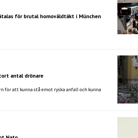
talas för brutal homovåldtäkt i München
stort antal drönare
rn för att kunna stå emot ryska anfall och kunna
ot Nato