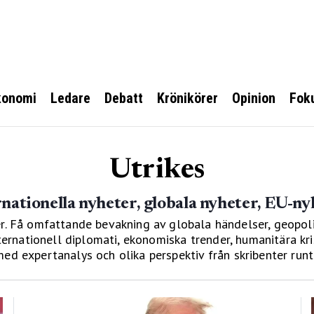
konomi
Ledare
Debatt
Krönikörer
Opinion
Fok
Utrikes
rnationella nyheter, globala nyheter, EU-ny
. Få omfattande bevakning av globala händelser, geopolitis
rnationell diplomati, ekonomiska trender, humanitära kris
 expertanalys och olika perspektiv från skribenter runt