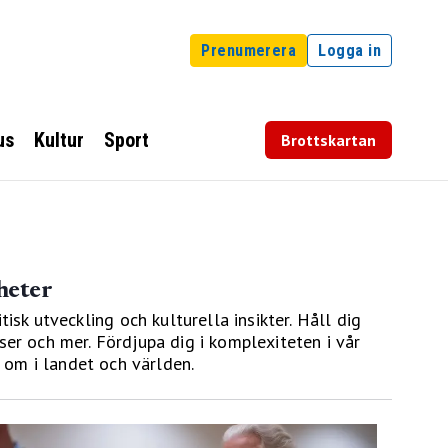
Prenumerera
Logga in
us
Kultur
Sport
Brottskartan
heter
k utveckling och kulturella insikter. Håll dig
er och mer. Fördjupa dig i komplexiteten i vår
 om i landet och världen.