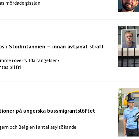
as mördade gisslan
ps i Storbritannien – innan avtjänat straff
ymme i överfyllda fängelser •
as bli fri
tioner på ungerska bussmigrantslöftet
gern och Belgien i antal asylsökande