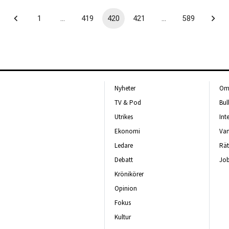
1
…
419
420
421
…
589
Nyheter
Om 
TV & Pod
Bul
Utrikes
Int
Ekonomi
Van
Ledare
Rät
Debatt
Job
Krönikörer
Opinion
Fokus
Kultur